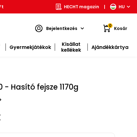
Ft
HECHT magazin
|
HU
0
Bejelentkezés
Kosár
s
Kisállat
Gyermekjátékok
Ajándékkártya
kellékek
 - Hasító fejsze 1170g
t