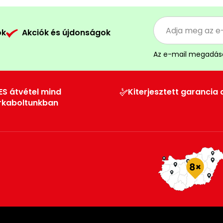
ók
Akciók és újdonságok
Az e-mail megadás
ES átvétel mind
Kiterjesztett garancia 
rkaboltunkban