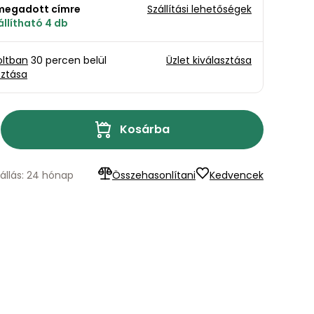
a megadott címre
Szállítási lehetőségek
llítható 4 db
oltban
30 percen belül
Üzlet kiválasztása
sztása
Kosárba
állás: 24 hónap
Összehasonlítani
Kedvencek