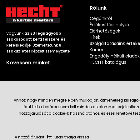
Rólunk
Cégünkről
Értékesítési helyek
Elérhetőségek
Vagyunk
az EU legnagyobb
Hírek
szakosodott kerti felszerelés
Szolgáltatásaink érték
kereskedője
. Üzemeltetünk
6
Karrier
szaküzletet
képzett személyzettel.
Engedély nélküli eladók
Kövessen minket
HECHT katalógus
Ahhoz, hogy minden megfelelően működjön, átmenetileg kis fájlok
árut tett a kosárba, nem kell minden alkalommal bejelentkezn
Szállítás és fizetési módok
hozzájárulását a cookie-k használatához, és ezzel lehetővé te
A hozzájárulást
itt
utasíthatja vissza