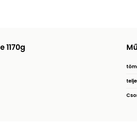
e 1170g
Mű
töm
telj
Cso