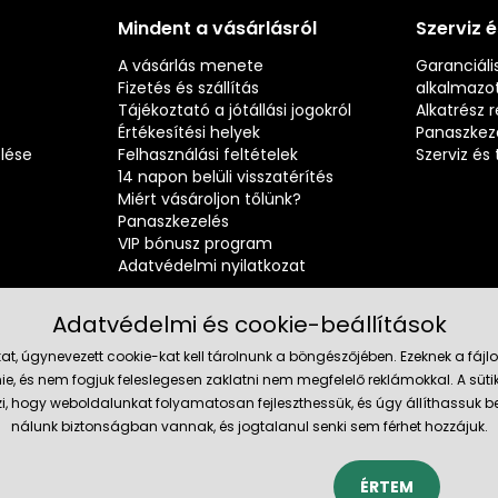
Mindent a vásárlásról
Szerviz 
A vásárlás menete
Garanciális
Fizetés és szállítás
alkalmazot
Tájékoztató a jótállási jogokról
Alkatrész 
Értékesítési helyek
Panaszkez
elése
Felhasználási feltételek
Szerviz é
14 napon belüli visszatérítés
Miért vásároljon tőlünk?
Panaszkezelés
VIP bónusz program
Adatvédelmi nyilatkozat
Adatvédelmi és cookie-beállítások
at, úgynevezett cookie-kat kell tárolnunk a böngészőjében. Ezeknek a fá
ie, és nem fogjuk feleslegesen zaklatni nem megfelelő reklámokkal. A süti
Megbízh
szi, hogy weboldalunkat folyamatosan fejleszthessük, és úgy állíthassu
nálunk biztonságban vannak, és jogtalanul senki sem férhet hozzájuk.
ÉRTEM