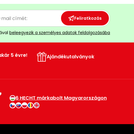
Feliratkozás
ával
beleegyezik a személyes adatok feldolgozásába
akár 5 évre!
Ajándékutalványok
6 HECHT márkabolt Magyarországon