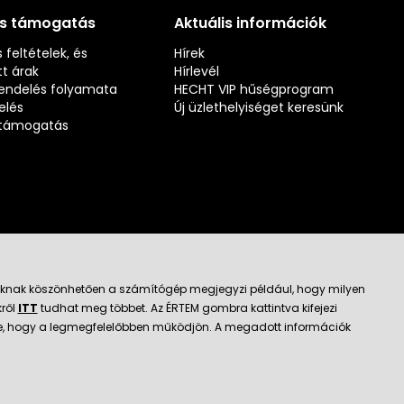
és támogatás
Aktuális információk
 feltételek, és
Hírek
t árak
Hírlevél
rendelés folyamata
HECHT VIP hűségprogram
elés
Új üzlethelyiséget keresünk
s támogatás
jloknak köszönhetően a számítógép megjegyzi például, hogy milyen
kről
ITT
tudhat meg többet. Az ÉRTEM gombra kattintva kifejezi
ató kereskedő
k be, hogy a legmegfelelőbben működjön. A megadott információk