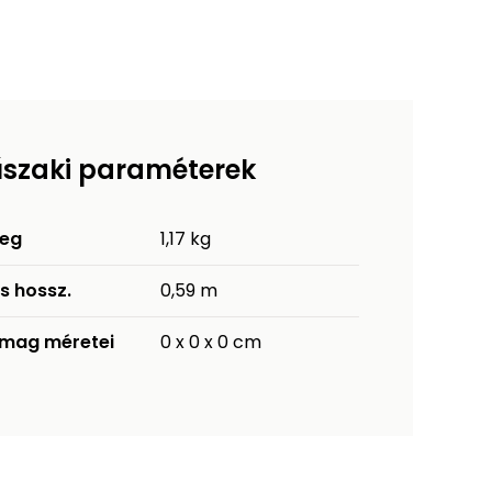
szaki paraméterek
eg
1,17 kg
es hossz.
0,59 m
mag méretei
0 x 0 x 0 cm