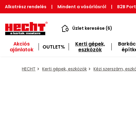
Alkatrész rendelés
|
Mindent a vásárlásról
|
B2B Port
Üzlet keresése (6)
Akciós
Kerti gépek,
Barkác
OUTLET%
ajánlatok
eszközök
építk
HECHT
Kerti gépek, eszközök
Kézi szerszám, eszk