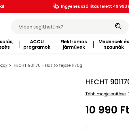
ál
Ingyenes szállítás felett 49 990 
solás,
ACCU
Elektromos
Medencék é
ezés
programok
járművek
szaunák
özök
HECHT 901170 - Hasító fejsze 1170g
HECHT 901170
Több megjelenítése
10 990 F