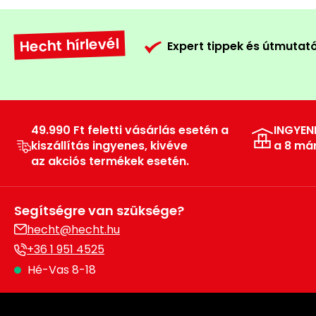
Hecht hírlevél
Expert tippek és útmutat
49.990 Ft feletti vásárlás esetén a
INGYEN
kiszállítás ingyenes, kivéve
a 8 má
az akciós termékek esetén.
Segítségre van szüksége?
hecht@hecht.hu
+36 1 951 4525
Hé-Vas 8-18