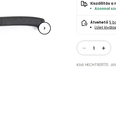
Kiszállítás 
Azonnal szá
Átvehető
5 b
Üzlet kivála
Kód: HECHT901170
Jót