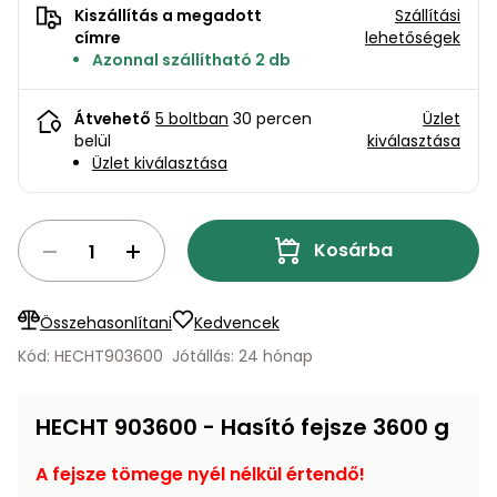
bútorok
program
Kompresszorok
Kiszállítás a megadott
Szállítási
Kiegészítők
címre
lehetőségek
Rönkaprító,
Azonnal szállítható 2 db
Lapvibrátorok,
rönkhasító
szállítóeszközök
Infraszaunák
Átvehető
5 boltban
30 percen
Üzlet
Ágaprító
belül
kiválasztása
Mérőeszközök
Üzlet kiválasztása
Grillek
Mérőműszerek
Kosárba
Lombfúvó-
szívó
Munkaasztalok
Összehasonlítani
Kedvencek
Szállítókocsi
és
Kód: HECHT903600
Jótállás: 24 hónap
Porszívók
tartozékok
Úttakarító
Szórókocsi,
HECHT 903600 - Hasító fejsze 3600 g
gépek
kézi szóró
A fejsze tömege nyél nélkül értendő!
Ventillátorok,