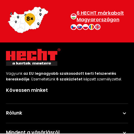
6 HECHT márkabolt
Magyarországon
Vagyunk
az EU legnagyobb szakosodott kerti felszerelés
kereskedője
. Üzemeltetünk
6 szaküzletet
képzett személyzettel.
Kövessen minket
Rólunk
Mindent a vásárlásról