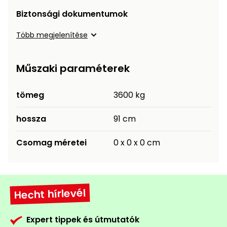
Öntözéstechnika
légkondícionálók
Biztonsági dokumentumok
Több megjelenítése
Szivattyú
Magasnyomású
Műszaki paraméterek
mosó
tömeg
3600 kg
Seprőgép
hossza
91 cm
Hómaró
Csomag méretei
0 x 0 x 0 cm
Hólapát
és
kiegészítő
Hecht hírlevél
Növényápolási
kellékek
Expert tippek és útmutatók