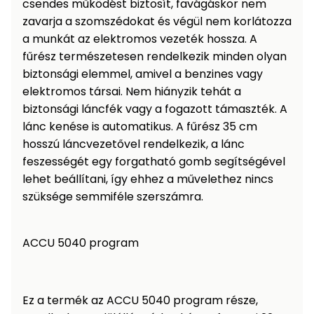
csendes működést biztosít, favágáskor nem
Permetező
zavarja a szomszédokat és végül nem korlátozza
a munkát az elektromos vezeték hossza. A
Üvegház
fűrész természetesen rendelkezik minden olyan
és
biztonsági elemmel, amivel a benzines vagy
melegház
elektromos társai. Nem hiányzik tehát a
biztonsági láncfék vagy a fogazott támaszték. A
Komposztáló
lánc kenése is automatikus. A fűrész 35 cm
hosszú láncvezetővel rendelkezik, a lánc
Kézi
feszességét egy forgatható gomb segítségével
szerszám,
lehet beállítani, így ehhez a művelethez nincs
eszközök
szüksége semmiféle szerszámra.
Kiegészítők
ACCU 5040 program
Ez a termék az ACCU 5040 program része,