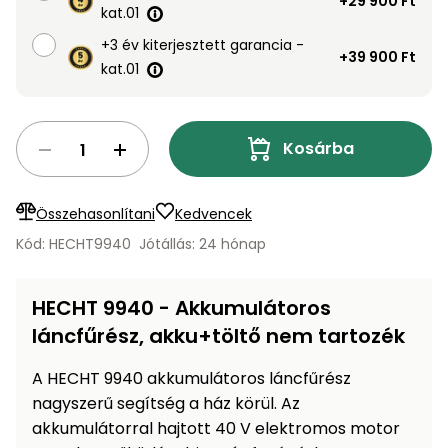
+29 900 Ft
Öntözéstechnika
kat.01
légkondícionálók
+3 év kiterjesztett garancia -
+39 900 Ft
kat.01
Szivattyú
Magasnyomású
mosó
Kosárba
Seprőgép
Összehasonlítani
Kedvencek
Kód: HECHT9940
Jótállás: 24 hónap
Hómaró
HECHT 9940 - Akkumulátoros
Hólapát
láncfűrész, akku+töltő nem tartozék
és
kiegészítő
A HECHT 9940 akkumulátoros láncfűrész
Növényápolási
nagyszerű segítség a ház körül. Az
kellékek
akkumulátorral hajtott 40 V elektromos motor