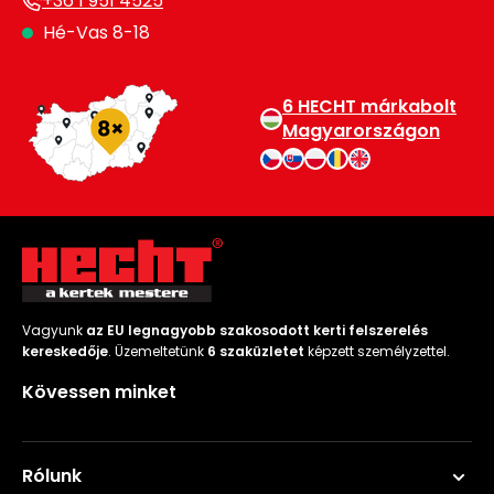
+36 1 951 4525
Hé-Vas 8-18
6 HECHT márkabolt
Magyarországon
Vagyunk
az EU legnagyobb szakosodott kerti felszerelés
kereskedője
. Üzemeltetünk
6 szaküzletet
képzett személyzettel.
Kövessen minket
Rólunk