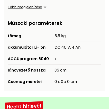
Több megjelenítése
Műszaki paraméterek
tömeg
5,5 kg
akkumulátor Li-ion
DC 40 V, 4 Ah
ACCUprogram 5040
x
láncvezető hossza
35 cm
Csomag méretei
0 x 0 x 0 cm
Hecht hírlevél