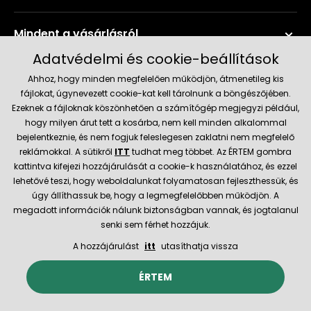
Mindent a vásárlásról
Adatvédelmi és cookie-beállítások
Szerviz és támogatás
Ahhoz, hogy minden megfelelően működjön, átmenetileg kis
fájlokat, úgynevezett cookie-kat kell tárolnunk a böngészőjében.
Ezeknek a fájloknak köszönhetően a számítógép megjegyzi például,
Aktuális információk
hogy milyen árut tett a kosárba, nem kell minden alkalommal
bejelentkeznie, és nem fogjuk feleslegesen zaklatni nem megfelelő
reklámokkal. A sütikről
ITT
tudhat meg többet. Az ÉRTEM gombra
kattintva kifejezi hozzájárulását a cookie-k használatához, és ezzel
Szállítás és fizetési módok
lehetővé teszi, hogy weboldalunkat folyamatosan fejleszthessük, és
úgy állíthassuk be, hogy a legmegfelelőbben működjön. A
Megbízható kereskedő
megadott információk nálunk biztonságban vannak, és jogtalanul
senki sem férhet hozzájuk.
A hozzájárulást
itt
utasíthatja vissza
© 2026 Hecht.cz
Általános szerződési feltételek
ÉRTEM
Az e-boltot létrehozta és technikailag biztosítja
SIMPLIA.cz