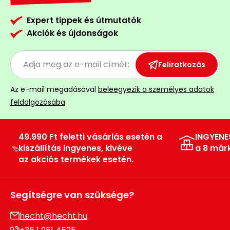
Expert tippek és útmutatók
Akciók és újdonságok
Feliratkozás
Az e-mail megadásával
beleegyezik a személyes adatok
feldolgozásába
49.990 Ft feletti vásárlás esetén a
INGYENE
kiszállítás ingyenes, kivéve
a 8 már
az akciós termékek esetén.
Segítségre van szüksége?
hecht@hecht.hu