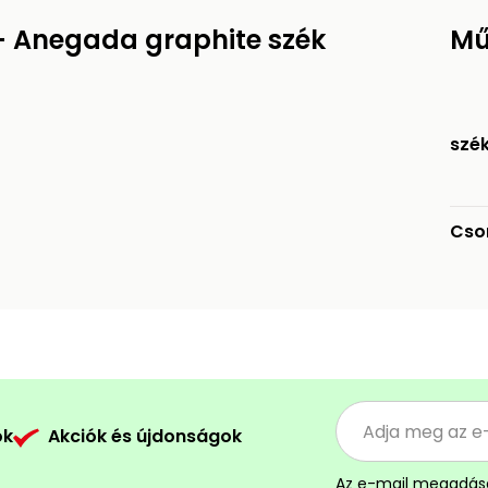
 Anegada graphite szék
Mű
szé
Cso
ók
Akciók és újdonságok
Az e-mail megadás