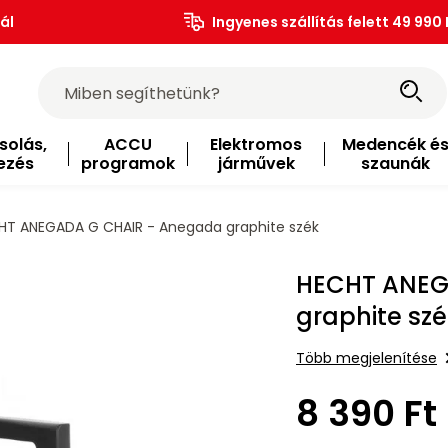
ál
Ingyenes szállítás felett 49 990 
solás,
ACCU
Elektromos
Medencék é
ezés
programok
járművek
szaunák
T ANEGADA G CHAIR - Anegada graphite szék
HECHT ANEG
graphite sz
Több megjelenítése
8 390 Ft