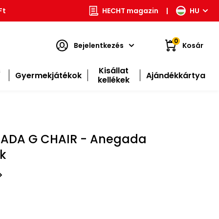
Ft
HECHT magazin
|
HU
0
Bejelentkezés
Kosár
s
Kisállat
Gyermekjátékok
Ajándékkártya
kellékek
ADA G CHAIR - Anegada
ék