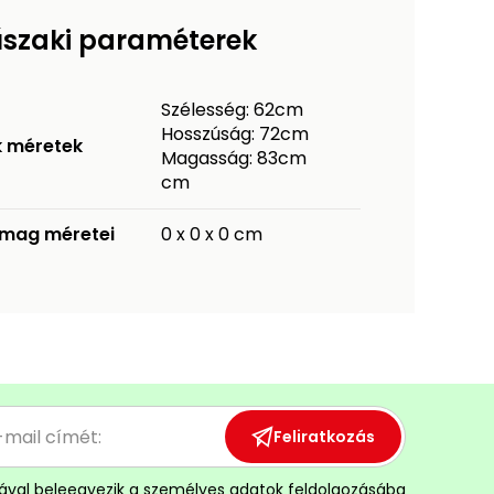
szaki paraméterek
Szélesség: 62cm
Hosszúság: 72cm
k méretek
Magasság: 83cm
cm
mag méretei
0 x 0 x 0 cm
Feliratkozás
ával
beleegyezik a személyes adatok feldolgozásába