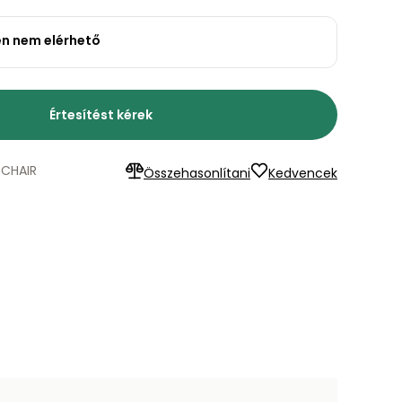
en nem elérhető
Értesítést kérek
CHAIR
Összehasonlítani
Kedvencek