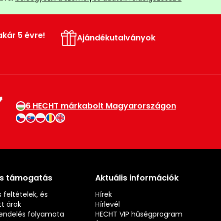
akár 5 évre!
Ajándékutalványok
6 HECHT márkabolt Magyarországon
és támogatás
Aktuális információk
 feltételek, és
Hírek
t árak
Hírlevél
rendelés folyamata
HECHT VIP hűségprogram