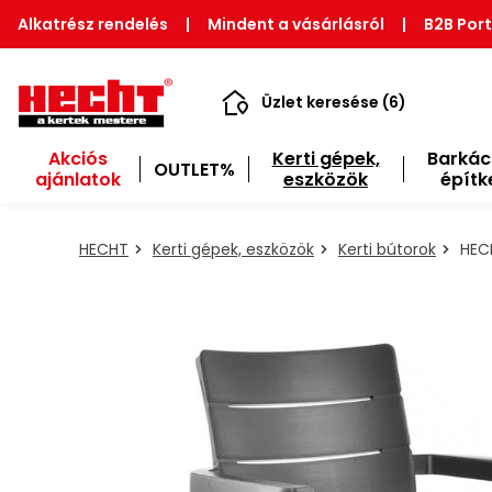
Alkatrész rendelés
|
Mindent a vásárlásról
|
B2B Port
Üzlet keresése (6)
Akciós
Kerti gépek,
Barkác
OUTLET%
ajánlatok
eszközök
építk
HECHT
Kerti gépek, eszközök
Kerti bútorok
HECH