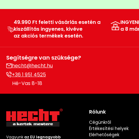
49.990 Ft feletti vásárlás esetén a
INGYEN
kiszállítás ingyenes, kivéve
a 8 má
az akciós termékek esetén.
Segítségre van szüksége?
hecht@hecht.hu
+36 1 951 4525
Hé-Vas 8-18
Rólunk
Cégünkről
Értékesítési helyek
Elérhetőségek
Vagyunk
az EU legnagyobb