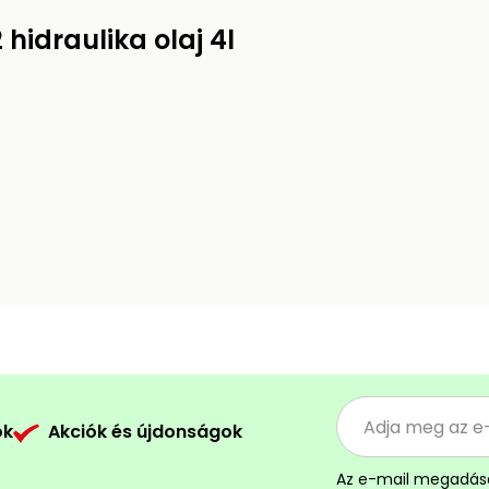
hidraulika olaj 4l
ók
Akciók és újdonságok
Az e-mail megadás