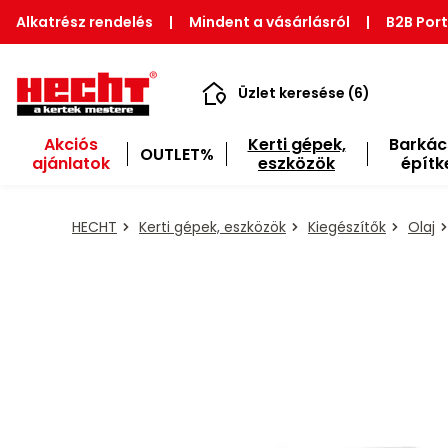
Alkatrész rendelés
|
Mindent a vásárlásról
|
B2B Port
Üzlet keresése (6)
Akciós
Kerti gépek,
Barkác
OUTLET%
ajánlatok
eszközök
építk
HECHT
Kerti gépek, eszközök
Kiegészítők
Olaj