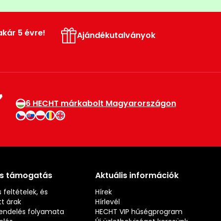
akár 5 évre!
Ajándékutalványok
6 HECHT márkabolt Magyarországon
és támogatás
Aktuális információk
 feltételek, és
Hírek
t árak
Hírlevél
rendelés folyamata
HECHT VIP hűségprogram