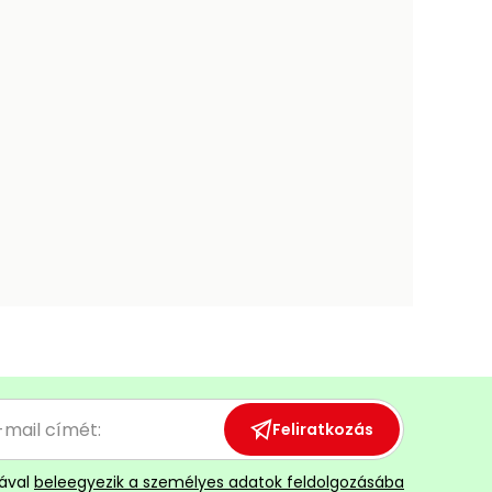
Feliratkozás
ával
beleegyezik a személyes adatok feldolgozásába