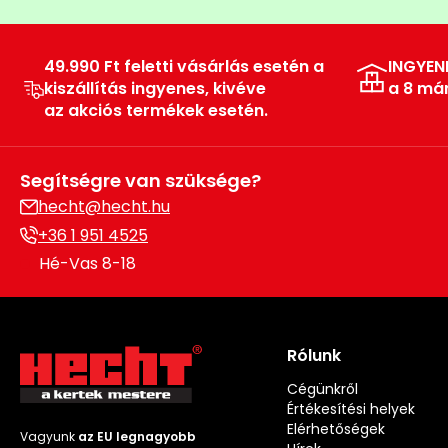
49.990 Ft feletti vásárlás esetén a
INGYEN
kiszállítás ingyenes, kivéve
a 8 má
az akciós termékek esetén.
Segítségre van szüksége?
hecht@hecht.hu
+36 1 951 4525
Hé-Vas 8-18
Rólunk
Cégünkről
Értékesítési helyek
Elérhetőségek
Vagyunk
az EU legnagyobb