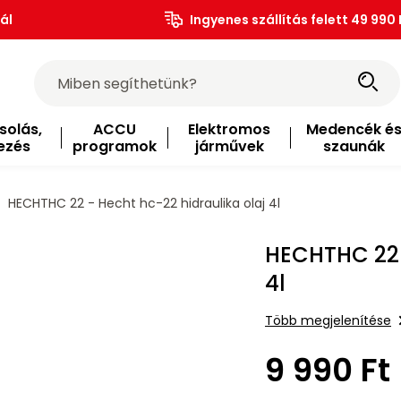
ál
Ingyenes szállítás felett 49 990 
solás,
ACCU
Elektromos
Medencék é
ezés
programok
járművek
szaunák
HECHTHC 22 - Hecht hc-22 hidraulika olaj 4l
HECHTHC 22 -
4l
Több megjelenítése
9 990 Ft