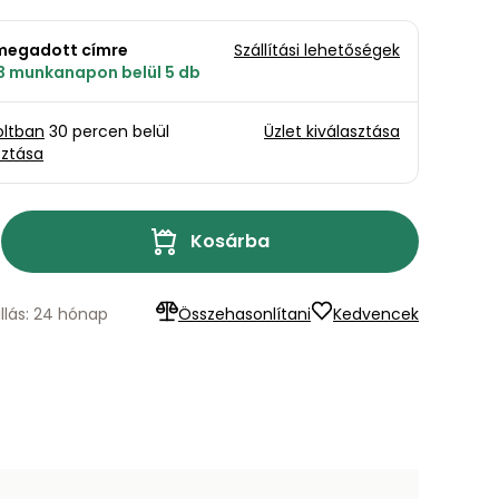
a megadott címre
Szállítási lehetőségek
 3 munkanapon belül 5 db
oltban
30 percen belül
Üzlet kiválasztása
sztása
Kosárba
llás: 24 hónap
Összehasonlítani
Kedvencek