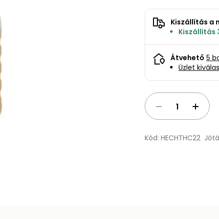
Kiszállítás 
Kiszállítás
Átvehető
5 b
Üzlet kivála
Kód: HECHTHC22
Jótá