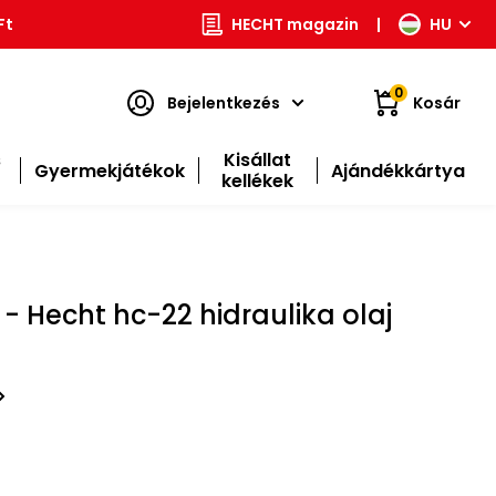
Ft
HECHT magazin
|
HU
0
Bejelentkezés
Kosár
s
Kisállat
Gyermekjátékok
Ajándékkártya
kellékek
 Hecht hc-22 hidraulika olaj