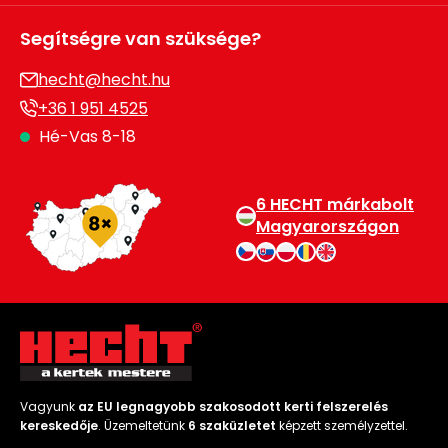
Segítségre van szüksége?
hecht@hecht.hu
+36 1 951 4525
Hé-Vas 8-18
6 HECHT márkabolt
Magyarországon
Vagyunk
az EU legnagyobb szakosodott kerti felszerelés
kereskedője
. Üzemeltetünk
6 szaküzletet
képzett személyzettel.