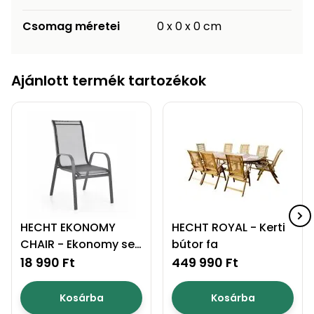
Permetező
Csomag méretei
0 x 0 x 0 cm
Üvegház
és
Ajánlott termék tartozékok
melegház
Komposztáló
Kézi
szerszám,
eszközök
Kiegészítők
HECHT EKONOMY
HECHT ROYAL - Kerti
CHAIR - Ekonomy set
bútor fa
szék
18 990 Ft
449 990 Ft
Kosárba
Kosárba