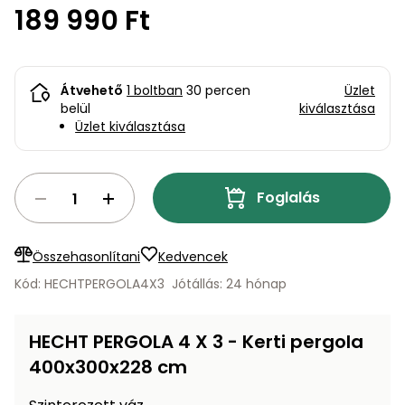
bútorok
program
Kompresszorok
189 990 Ft
Kiegészítők
Rönkaprító,
Lapvibrátorok,
rönkhasító
szállítóeszközök
Infraszaunák
Átvehető
1 boltban
30 percen
Üzlet
Ágaprító
belül
kiválasztása
Mérőeszközök
Üzlet kiválasztása
Grillek
Mérőműszerek
Foglalás
Lombfúvó-
szívó
Munkaasztalok
Összehasonlítani
Kedvencek
Szállítókocsi
Kód: HECHTPERGOLA4X3
Jótállás: 24 hónap
és
Porszívók
tartozékok
HECHT PERGOLA 4 X 3 - Kerti pergola
Úttakarító
Szórókocsi,
gépek
400x300x228 cm
kézi szóró
Ventillátorok,