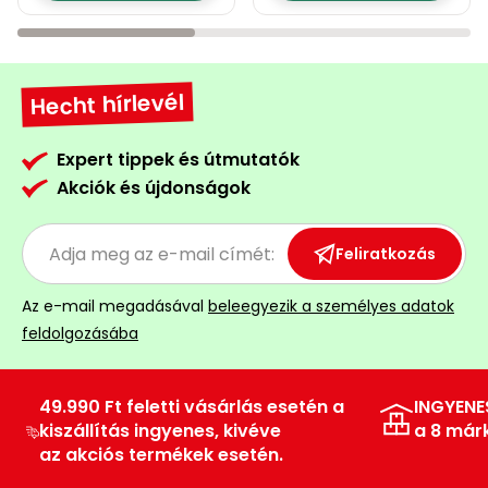
Hecht hírlevél
Expert tippek és útmutatók
Akciók és újdonságok
Feliratkozás
Az e-mail megadásával
beleegyezik a személyes adatok
feldolgozásába
49.990 Ft feletti vásárlás esetén a
INGYENE
kiszállítás ingyenes, kivéve
a 8 már
az akciós termékek esetén.