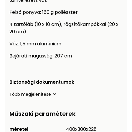
Szinterezett váz
Öntözéstechnika
légkondícionálók
Felső ponyva: 160 g poliészter
Szivattyú
4 tartóláb (10 x 10 cm), rögzítőkampókkal (20 x
20 cm)
Magasnyomású
mosó
Váz: 1,5 mm alumínium
Bejárati magasság: 207 cm
Seprőgép
Hómaró
Biztonsági dokumentumok
Hólapát
Több megjelenítése
és
kiegészítő
Műszaki paraméterek
Növényápolási
kellékek
méretei
400x300x228