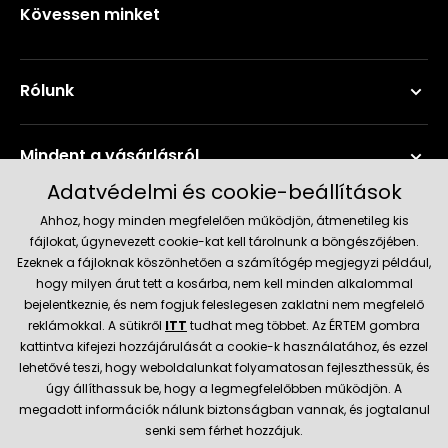
Kövessen minket
Rólunk
Mindent a vásárlásról
Adatvédelmi és cookie-beállítások
Szerviz és támogatás
Ahhoz, hogy minden megfelelően működjön, átmenetileg kis
fájlokat, úgynevezett cookie-kat kell tárolnunk a böngészőjében.
Ezeknek a fájloknak köszönhetően a számítógép megjegyzi például,
Aktuális információk
hogy milyen árut tett a kosárba, nem kell minden alkalommal
bejelentkeznie, és nem fogjuk feleslegesen zaklatni nem megfelelő
reklámokkal. A sütikről
ITT
tudhat meg többet. Az ÉRTEM gombra
kattintva kifejezi hozzájárulását a cookie-k használatához, és ezzel
Szállítás és fizetési módok
lehetővé teszi, hogy weboldalunkat folyamatosan fejleszthessük, és
úgy állíthassuk be, hogy a legmegfelelőbben működjön. A
megadott információk nálunk biztonságban vannak, és jogtalanul
Megbízható kereskedő
senki sem férhet hozzájuk.