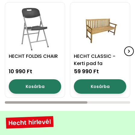
Permetező
Üvegház
és
melegház
Komposztáló
HECHT FOLDIS CHAIR
HECHT CLASSIC -
Kerti pad fa
Kézi
10 990 Ft
59 990 Ft
szerszám,
eszközök
Kosárba
Kosárba
Kiegészítők
Hecht hírlevél