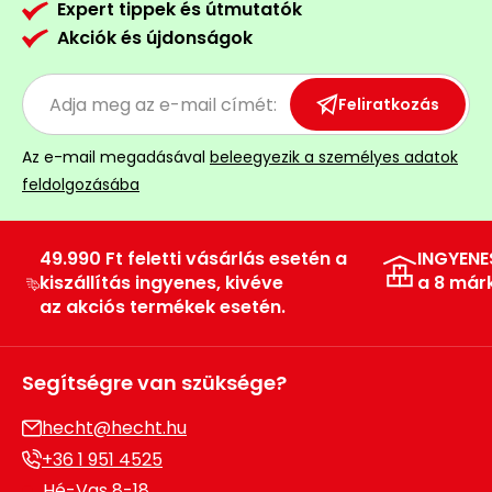
Expert tippek és útmutatók
Akciók és újdonságok
Feliratkozás
Az e-mail megadásával
beleegyezik a személyes adatok
feldolgozásába
49.990 Ft feletti vásárlás esetén a
INGYENE
kiszállítás ingyenes, kivéve
a 8 már
az akciós termékek esetén.
Segítségre van szüksége?
hecht@hecht.hu
+36 1 951 4525
Hé-Vas 8-18