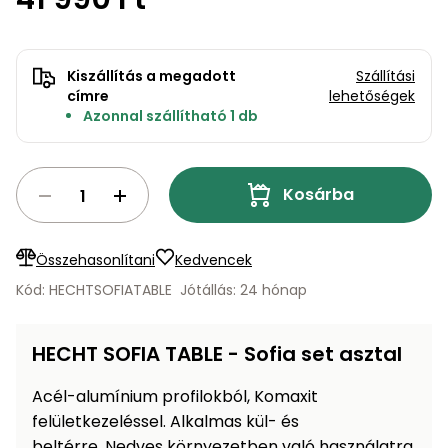
bútorok
program
Kompresszorok
Kiegészítők
Rönkaprító,
Lapvibrátorok,
rönkhasító
Kiszállítás a megadott
Szállítási
szállítóeszközök
Infraszaunák
címre
lehetőségek
Azonnal szállítható 1 db
Ágaprító
Mérőeszközök
Grillek
Kosárba
Mérőműszerek
Lombfúvó-
szívó
Összehasonlítani
Kedvencek
Munkaasztalok
Kód: HECHTSOFIATABLE
Jótállás: 24 hónap
Szállítókocsi
és
Porszívók
tartozékok
HECHT SOFIA TABLE - Sofia set asztal
Úttakarító
Szórókocsi,
Acél-alumínium profilokból, Komaxit
gépek
kézi szóró
felületkezeléssel. Alkalmas kül- és
Ventillátorok,
beltérre. Nedves környezetben való használatra