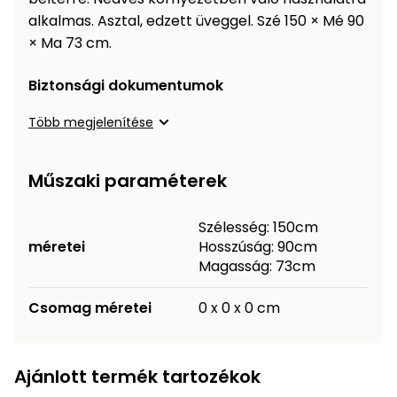
Öntözéstechnika
légkondícionálók
alkalmas. Asztal, edzett üveggel. Szé 150 × Mé 90
× Ma 73 cm.
Szivattyú
Biztonsági dokumentumok
Magasnyomású
Több megjelenítése
mosó
Seprőgép
Műszaki paraméterek
Szélesség: 150cm
Hómaró
méretei
Hosszúság: 90cm
Magasság: 73cm
Hólapát
és
Csomag méretei
0 x 0 x 0 cm
kiegészítő
Növényápolási
kellékek
Ajánlott termék tartozékok