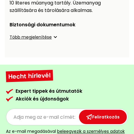
Öntözéstechnika
10 literes műanyag tartály. Üzemanyag
légkondícionálók
szállítására és tárolására alkalmas.
Szivattyú
Biztonsági dokumentumok
Több megjelenítése
Magasnyomású
mosó
Seprőgép
Hecht hírlevél
Hómaró
Expert tippek és útmutatók
Hólapát
Akciók és újdonságok
és
kiegészítő
Feliratkozás
Növényápolási
kellékek
Az e-mail megadásával
beleegyezik a személyes adatok