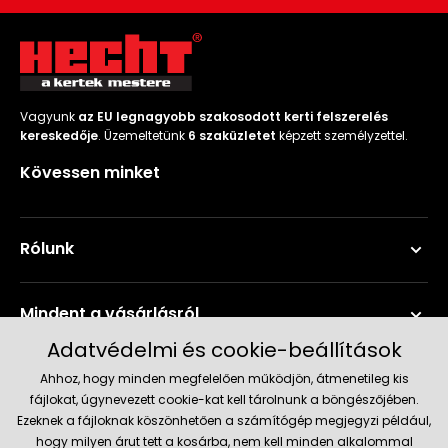
Vagyunk
az EU legnagyobb szakosodott kerti felszerelés
kereskedője
. Üzemeltetünk
6 szaküzletet
képzett személyzettel.
Kövessen minket
Rólunk
Mindent a vásárlásról
Adatvédelmi és cookie-beállítások
Szerviz és támogatás
Ahhoz, hogy minden megfelelően működjön, átmenetileg kis
fájlokat, úgynevezett cookie-kat kell tárolnunk a böngészőjében.
Ezeknek a fájloknak köszönhetően a számítógép megjegyzi például,
Aktuális információk
hogy milyen árut tett a kosárba, nem kell minden alkalommal