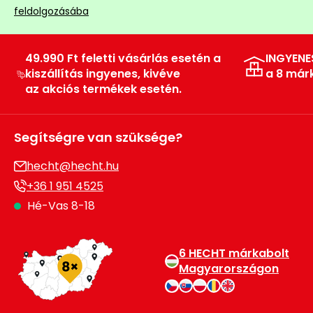
feldolgozásába
Permetező
Üvegház
49.990 Ft feletti vásárlás esetén a
INGYENE
és
kiszállítás ingyenes, kivéve
a 8 már
melegház
az akciós termékek esetén.
Komposztáló
Segítségre van szüksége?
Kézi
hecht@hecht.hu
szerszám,
+36 1 951 4525
eszközök
Hé-Vas 8-18
Kiegészítők
6 HECHT márkabolt
Magyarországon