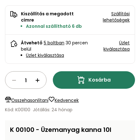
bútorok
program
Kompresszorok
Kiegészítők
Rönkaprító,
Kiszállítás a megadott
Szállítási
Lapvibrátorok,
címre
lehetőségek
rönkhasító
szállítóeszközök
Azonnal szállítható 6 db
Infraszaunák
Ágaprító
Mérőeszközök
Átvehető
5 boltban
30 percen
Üzlet
belül
kiválasztása
Üzlet kiválasztása
Grillek
Mérőműszerek
Lombfúvó-
Kosárba
szívó
Munkaasztalok
Szállítókocsi
és
Összehasonlítani
Kedvencek
Porszívók
tartozékok
Kód: K00100
Jótállás: 24 hónap
Úttakarító
Szórókocsi,
gépek
kézi szóró
K 00100 - Üzemanyag kanna 10l
Ventillátorok,