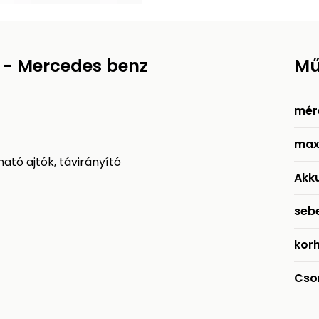
- Mercedes benz
Mű
mér
max
ató ajtók, távirányító
Akk
seb
kor
Cso