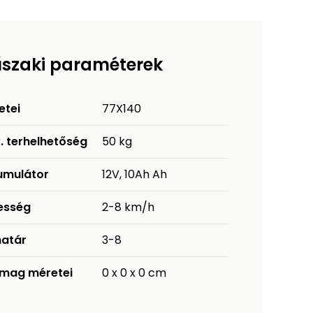
szaki paraméterek
etei
77X140
. terhelhetőség
50 kg
umulátor
12V, 10Ah Ah
esség
2-8 km/h
határ
3-8
mag méretei
0 x 0 x 0 cm