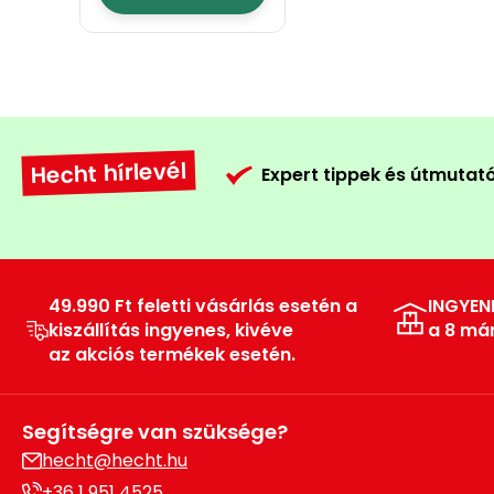
Hecht hírlevél
Expert tippek és útmutat
49.990 Ft feletti vásárlás esetén a
INGYEN
kiszállítás ingyenes, kivéve
a 8 má
az akciós termékek esetén.
Segítségre van szüksége?
hecht@hecht.hu
+36 1 951 4525