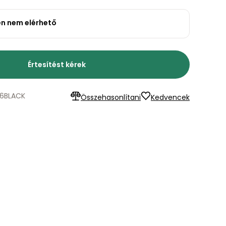
en nem elérhető
Értesítést kérek
6BLACK
Összehasonlítani
Kedvencek