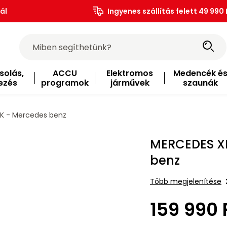
ál
Ingyenes szállítás felett 49 990 
solás,
ACCU
Elektromos
Medencék é
ezés
programok
járművek
szaunák
K - Mercedes benz
MERCEDES X
benz
Több megjelenítése
159 990 