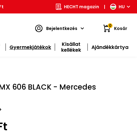
Ft
HECHT magazin
|
HU
0
Bejelentkezés
Kosár
s
Kisállat
Gyermekjátékok
Ajándékkártya
kellékek
MX 606 BLACK - Mercedes
Ft