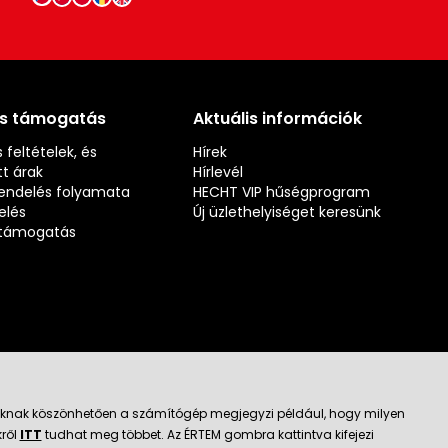
és támogatás
Aktuális információk
 feltételek, és
Hírek
t árak
Hírlevél
rendelés folyamata
HECHT VIP hűségprogram
elés
Új üzlethelyiséget keresünk
s támogatás
jloknak köszönhetően a számítógép megjegyzi például, hogy milyen
kről
ITT
tudhat meg többet. Az ÉRTEM gombra kattintva kifejezi