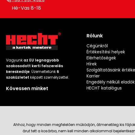
Hé-Vas 8-18
Rólunk
Cégünkről
Értékesítési helyek
Elérhetőségek
Vagyunk
az EU legnagyobb
Hírek
szakosodott kerti felszerelés
Szolgáltatásaink érték
kereskedője
. Üzemeltetünk
6
Karrier
szaküzletet
képzett személyzettel.
Engedély nélküli eladók
Kövessen minket
HECHT katalógus
Ahhoz, hogy minden megfelelően működjön, átmenetileg kis fájlok
árut tett a kosárba, nem kell minden alkalommal bejelentkezn