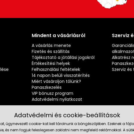
Mindent a vásárlásról
Szerviz 
A vásárlás menete
Garanciális
Fizetés és szállítás
alkalmazot
Tájékoztató a jótállási jogokról
Alkatrész 
Értékesítési helyek
Panaszkez
elése
Felhasználási feltételek
Szerviz é
14 napon belüli visszatérítés
Miért vásároljon tőlünk?
Panaszkezelés
VIP bónusz program
Adatvédelmi nyilatkozat
Adatvédelmi és cookie-beállítások
at, úgynevezett cookie-kat kell tárolnunk a böngészőjében. Ezeknek a fá
ie, és nem fogjuk feleslegesen zaklatni nem megfelelő reklámokkal. A süti