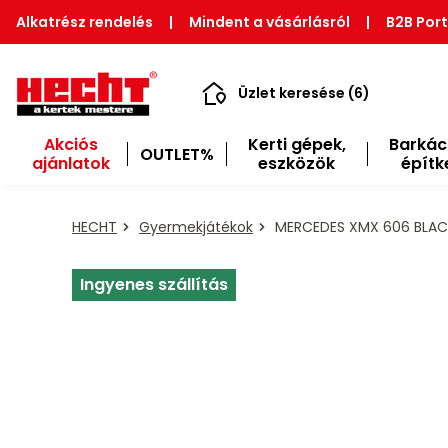
Alkatrész rendelés
|
Mindent a vásárlásról
|
B2B Port
Üzlet keresése (6)
Akciós
Kerti gépek,
Barkác
OUTLET%
ajánlatok
eszközök
építk
HECHT
Gyermekjátékok
MERCEDES XMX 606 BLAC
Ingyenes szállítás