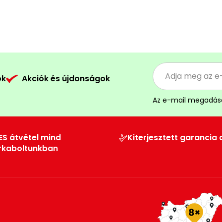
ók
Akciók és újdonságok
Az e-mail megadás
ES átvétel mind
Kiterjesztett garancia 
rkaboltunkban