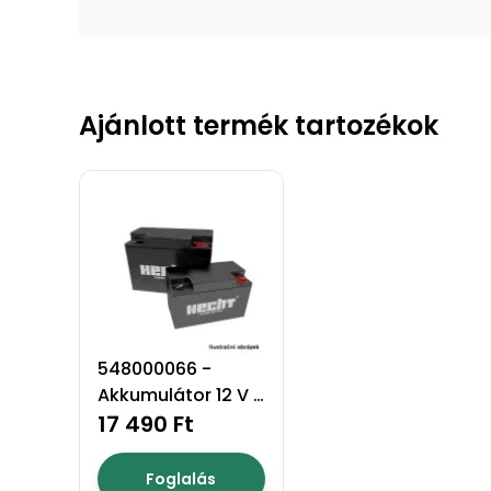
Ajánlott termék tartozékok
548000066 -
Akkumulátor 12 V /
12 Ah
17 490 Ft
Foglalás