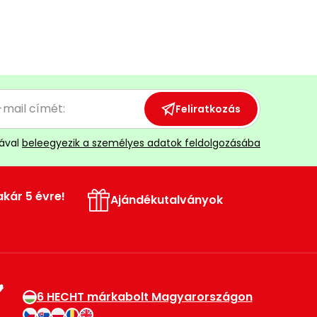
Feliratkozás
ával
beleegyezik a személyes adatok feldolgozásába
akár 5 évre!
Ajándékutalványok
6 HECHT márkabolt Magyarországon