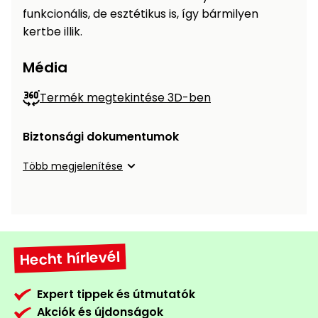
funkcionális, de esztétikus is, így bármilyen
Permetező
kertbe illik.
Üvegház
Média
és
melegház
Termék megtekintése 3D-ben
Komposztáló
Biztonsági dokumentumok
Kézi
Több megjelenítése
szerszám,
eszközök
Kiegészítők
Hecht hírlevél
Expert tippek és útmutatók
Akciók és újdonságok