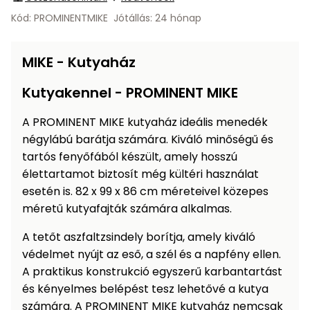
Öntözéstechnika
légkondícionálók
Kód: PROMINENTMIKE
Jótállás: 24 hónap
Szivattyú
MIKE - Kutyaház
Magasnyomású
Kutyakennel - PROMINENT MIKE
mosó
A PROMINENT MIKE kutyaház ideális menedék
Seprőgép
négylábú barátja számára. Kiváló minőségű és
tartós fenyőfából készült, amely hosszú
élettartamot biztosít még kültéri használat
Hómaró
esetén is. 82 x 99 x 86 cm méreteivel közepes
méretű kutyafajták számára alkalmas.
Hólapát
és
A tetőt aszfaltzsindely borítja, amely kiváló
kiegészítő
védelmet nyújt az eső, a szél és a napfény ellen.
A praktikus konstrukció egyszerű karbantartást
Növényápolási
és kényelmes belépést tesz lehetővé a kutya
kellékek
számára. A PROMINENT MIKE kutyaház nemcsak