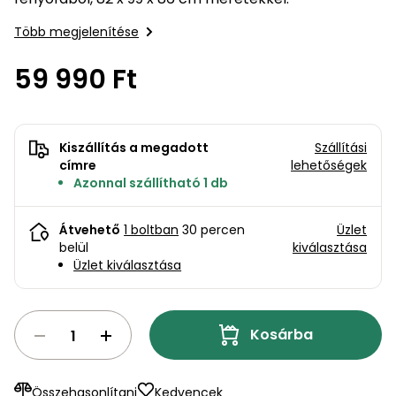
bútorok
program
Kompresszorok
Kiegészítők
Több megjelenítése
Rönkaprító,
Lapvibrátorok,
rönkhasító
szállítóeszközök
59 990 Ft
Infraszaunák
Ágaprító
Mérőeszközök
Kiszállítás a megadott
Szállítási
Grillek
címre
lehetőségek
Mérőműszerek
Azonnal szállítható 1 db
Lombfúvó-
szívó
Munkaasztalok
Átvehető
1 boltban
30 percen
Üzlet
belül
kiválasztása
Szállítókocsi
Üzlet kiválasztása
és
Porszívók
tartozékok
Úttakarító
Kosárba
Szórókocsi,
gépek
kézi szóró
Ventillátorok,
Összehasonlítani
Kedvencek