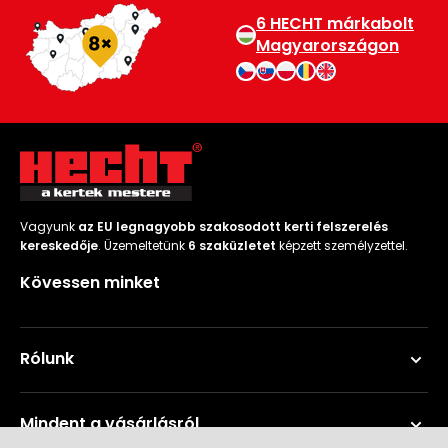
6 HECHT márkabolt
Magyarországon
Vagyunk
az EU legnagyobb szakosodott kerti felszerelés
kereskedője
. Üzemeltetünk
6 szaküzletet
képzett személyzettel.
Kövessen minket
Rólunk
Mindent a vásárlásról