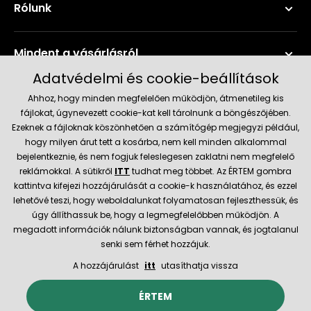
Rólunk
Mindent a vásárlásról
Adatvédelmi és cookie-beállítások
Szerviz és támogatás
Ahhoz, hogy minden megfelelően működjön, átmenetileg kis
fájlokat, úgynevezett cookie-kat kell tárolnunk a böngészőjében.
Ezeknek a fájloknak köszönhetően a számítógép megjegyzi például,
Aktuális információk
hogy milyen árut tett a kosárba, nem kell minden alkalommal
bejelentkeznie, és nem fogjuk feleslegesen zaklatni nem megfelelő
reklámokkal. A sütikről
ITT
tudhat meg többet. Az ÉRTEM gombra
kattintva kifejezi hozzájárulását a cookie-k használatához, és ezzel
Szállítás és fizetési módok
lehetővé teszi, hogy weboldalunkat folyamatosan fejleszthessük, és
úgy állíthassuk be, hogy a legmegfelelőbben működjön. A
megadott információk nálunk biztonságban vannak, és jogtalanul
Megbízható kereskedő
senki sem férhet hozzájuk.
A hozzájárulást
itt
utasíthatja vissza
© 2026 Hecht.cz
Általános szerződési feltételek
ÉRTEM
Az e-boltot létrehozta és technikailag biztosítja
SIMPLIA.cz