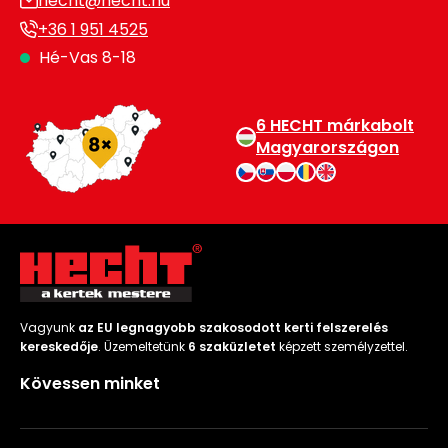
hecht@hecht.hu
+36 1 951 4525
Hé-Vas 8-18
6 HECHT márkabolt
Magyarországon
Vagyunk
az EU legnagyobb szakosodott kerti felszerelés
kereskedője
. Üzemeltetünk
6 szaküzletet
képzett személyzettel.
Kövessen minket