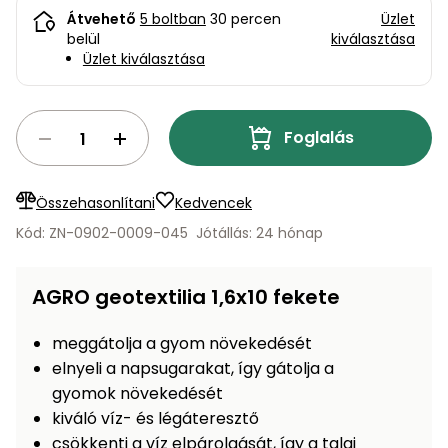
bútorok
program
Kompresszorok
Átvehető
5 boltban
30 percen
Üzlet
Kiegészítők
belül
kiválasztása
Rönkaprító,
Lapvibrátorok,
Üzlet kiválasztása
rönkhasító
szállítóeszközök
Infraszaunák
Ágaprító
Mérőeszközök
Foglalás
Grillek
Mérőműszerek
Összehasonlítani
Kedvencek
Kód: ZN-0902-0009-045
Jótállás: 24 hónap
Lombfúvó-
szívó
Munkaasztalok
AGRO geotextilia 1,6x10 fekete
Szállítókocsi
és
Porszívók
tartozékok
meggátolja a gyom növekedését
elnyeli a napsugarakat, így gátolja a
Úttakarító
Szórókocsi,
gyomok növekedését
gépek
kézi szóró
kiváló víz- és légáteresztő
Ventillátorok,
csökkenti a víz elpárolgását, így a talaj