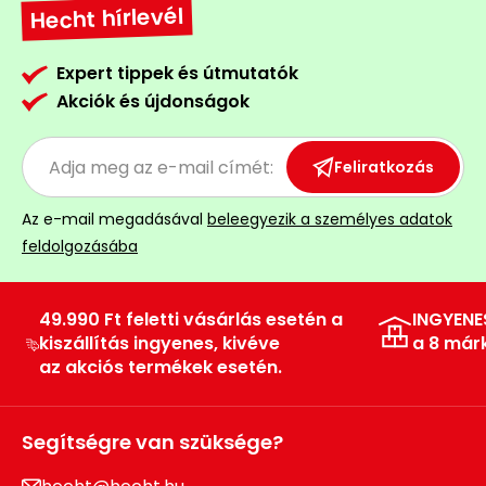
Hecht hírlevél
Permetező
Expert tippek és útmutatók
Üvegház
Akciók és újdonságok
és
melegház
Feliratkozás
Komposztáló
Az e-mail megadásával
beleegyezik a személyes adatok
Kézi
feldolgozásába
szerszám,
eszközök
49.990 Ft feletti vásárlás esetén a
INGYENE
kiszállítás ingyenes, kivéve
a 8 már
Kiegészítők
az akciós termékek esetén.
Segítségre van szüksége?