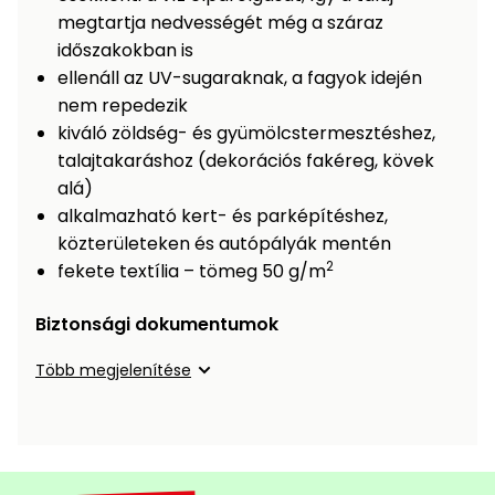
Öntözéstechnika
légkondícionálók
megtartja nedvességét még a száraz
időszakokban is
ellenáll az UV-sugaraknak, a fagyok idején
Szivattyú
nem repedezik
kiváló zöldség- és gyümölcstermesztéshez,
Magasnyomású
talajtakaráshoz (dekorációs fakéreg, kövek
mosó
alá)
alkalmazható kert- és parképítéshez,
Seprőgép
közterületeken és autópályák mentén
2
fekete textília – tömeg 50 g/m
Hómaró
Biztonsági dokumentumok
Hólapát
Több megjelenítése
és
kiegészítő
Növényápolási
kellékek