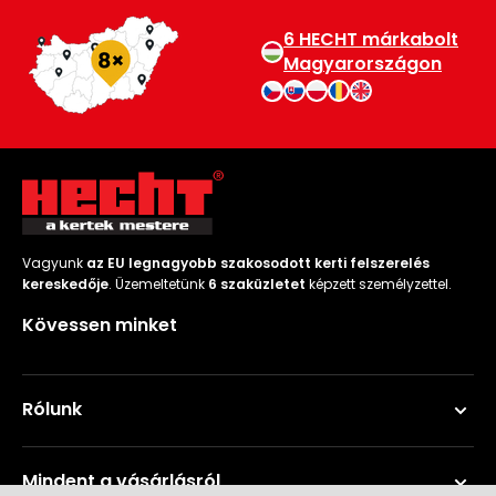
6 HECHT márkabolt
Magyarországon
Vagyunk
az EU legnagyobb szakosodott kerti felszerelés
kereskedője
. Üzemeltetünk
6 szaküzletet
képzett személyzettel.
Kövessen minket
Rólunk
Mindent a vásárlásról