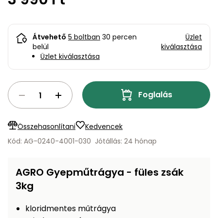
bútorok
program
Kompresszorok
Kiegészítők
Rönkaprító,
Lapvibrátorok,
rönkhasító
Átvehető
5 boltban
30 percen
Üzlet
szállítóeszközök
Infraszaunák
belül
kiválasztása
Üzlet kiválasztása
Ágaprító
Mérőeszközök
Grillek
Foglalás
Mérőműszerek
Lombfúvó-
szívó
Összehasonlítani
Kedvencek
Munkaasztalok
Kód: AG-0240-4001-030
Jótállás: 24 hónap
Szállítókocsi
és
Porszívók
tartozékok
AGRO Gyepműtrágya - füles zsák
Úttakarító
3kg
Szórókocsi,
gépek
kézi szóró
kloridmentes műtrágya
Ventillátorok,