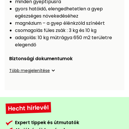
minden gyeptípusra
Öntözéstechnika
légkondícionálók
gyors hatóidő, elengedhetetlen a gyep
egészséges növekedéséhez
Szivattyú
magnézium – a gyep élénkzöld színéért
csomagolás füles zsák : 3 kg és 10 kg
Magasnyomású
adagolás: 10 kg műtrágya 650 m2 területre
mosó
elegendő
Seprőgép
Biztonsági dokumentumok
Több megjelenítése
Hómaró
Hólapát
és
kiegészítő
Hecht hírlevél
Növényápolási
kellékek
Expert tippek és útmutatók