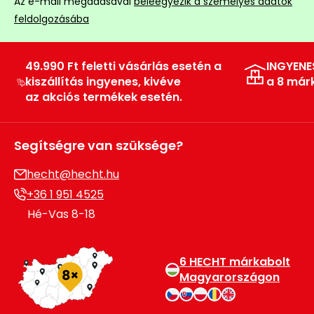
Az e-mail megadásával
beleegyezik a személyes adatok
Permetező
feldolgozásába
Üvegház
49.990 Ft feletti vásárlás esetén a
INGYENE
és
kiszállítás ingyenes, kivéve
a 8 már
melegház
az akciós termékek esetén.
Komposztáló
Segítségre van szüksége?
Kézi
szerszám,
hecht@hecht.hu
eszközök
+36 1 951 4525
Hé-Vas 8-18
Kiegészítők
6 HECHT márkabolt
Magyarországon