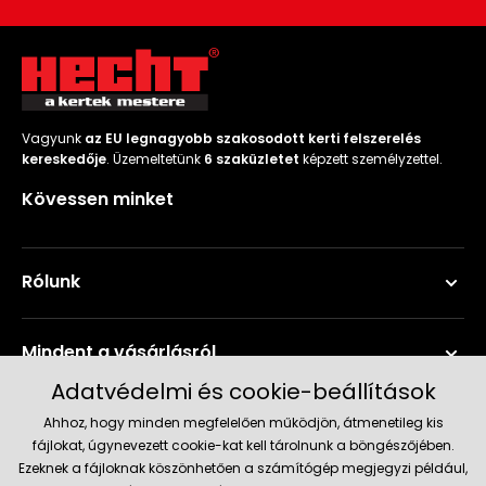
Vagyunk
az EU legnagyobb szakosodott kerti felszerelés
kereskedője
. Üzemeltetünk
6 szaküzletet
képzett személyzettel.
Kövessen minket
Rólunk
Mindent a vásárlásról
Adatvédelmi és cookie-beállítások
Szerviz és támogatás
Ahhoz, hogy minden megfelelően működjön, átmenetileg kis
fájlokat, úgynevezett cookie-kat kell tárolnunk a böngészőjében.
Ezeknek a fájloknak köszönhetően a számítógép megjegyzi például,