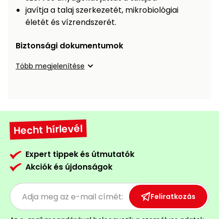
Öntözéstechnika
légkondícionálók
javítja a talaj szerkezetét, mikrobiológiai
életét és vízrendszerét.
Szivattyú
Biztonsági dokumentumok
Magasnyomású
Több megjelenítése
mosó
Seprőgép
Hecht hírlevél
Hómaró
Expert tippek és útmutatók
Hólapát
és
Akciók és újdonságok
kiegészítő
Növényápolási
Feliratkozás
kellékek