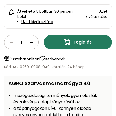
bútorok
program
Kompresszorok
Kiegészítők
Rönkaprító,
Átvehető
5 boltban
30 percen
Üzlet
Lapvibrátorok,
belül
kiválasztása
rönkhasító
szállítóeszközök
Üzlet kiválasztása
Infraszaunák
Ágaprító
Mérőeszközök
Foglalás
Grillek
Mérőműszerek
Összehasonlítani
Kedvencek
Lombfúvó-
szívó
Kód: AG-0260-0008-040
Jótállás: 24 hónap
Munkaasztalok
Szállítókocsi
AGRO Szarvasmarhatrágya 40l
és
Porszívók
tartozékok
mezőgazdasági termények, gyümölcsfák
Úttakarító
Szórókocsi,
és zöldségek alaptrágyázásához
gépek
kézi szóró
a tápanyagokon kívül könnyen oldódó
Ventillátorok,
szerves anyagokat juttat a talajba