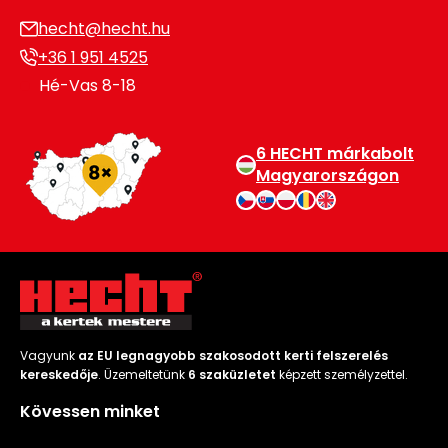
hecht@hecht.hu
+36 1 951 4525
Hé-Vas 8-18
6 HECHT márkabolt
Magyarországon
Vagyunk
az EU legnagyobb szakosodott kerti felszerelés
kereskedője
. Üzemeltetünk
6 szaküzletet
képzett személyzettel.
Kövessen minket