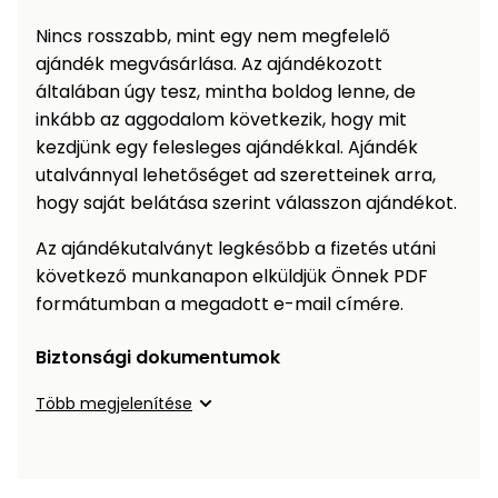
Öntözéstechnika
légkondícionálók
Nincs rosszabb, mint egy nem megfelelő
ajándék megvásárlása. Az ajándékozott
Szivattyú
általában úgy tesz, mintha boldog lenne, de
inkább az aggodalom következik, hogy mit
Magasnyomású
kezdjünk egy felesleges ajándékkal. Ajándék
mosó
utalvánnyal lehetőséget ad szeretteinek arra,
hogy saját belátása szerint válasszon ajándékot.
Seprőgép
Az ajándékutalványt legkésőbb a fizetés utáni
következő munkanapon elküldjük Önnek PDF
Hómaró
formátumban a megadott e-mail címére.
Hólapát
Biztonsági dokumentumok
és
kiegészítő
Több megjelenítése
Növényápolási
kellékek