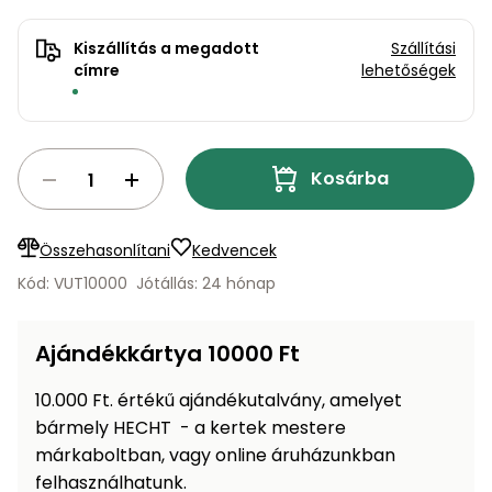
bútorok
program
Kompresszorok
Kiegészítők
Rönkaprító,
Kiszállítás a megadott
Szállítási
Lapvibrátorok,
címre
lehetőségek
rönkhasító
szállítóeszközök
Infraszaunák
Ágaprító
Mérőeszközök
Kosárba
Grillek
Mérőműszerek
Összehasonlítani
Kedvencek
Lombfúvó-
szívó
Kód: VUT10000
Jótállás: 24 hónap
Munkaasztalok
Szállítókocsi
Ajándékkártya 10000 Ft
és
Porszívók
tartozékok
10.000 Ft. értékű ajándékutalvány, amelyet
Úttakarító
Szórókocsi,
bármely HECHT - a kertek mestere
gépek
kézi szóró
márkaboltban, vagy online áruházunkban
felhasználhatunk.
Ventillátorok,