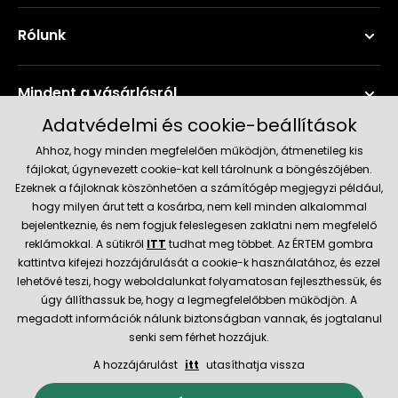
Rólunk
Mindent a vásárlásról
Adatvédelmi és cookie-beállítások
Szerviz és támogatás
Ahhoz, hogy minden megfelelően működjön, átmenetileg kis
fájlokat, úgynevezett cookie-kat kell tárolnunk a böngészőjében.
Ezeknek a fájloknak köszönhetően a számítógép megjegyzi például,
Aktuális információk
hogy milyen árut tett a kosárba, nem kell minden alkalommal
bejelentkeznie, és nem fogjuk feleslegesen zaklatni nem megfelelő
reklámokkal. A sütikről
ITT
tudhat meg többet. Az ÉRTEM gombra
kattintva kifejezi hozzájárulását a cookie-k használatához, és ezzel
Szállítás és fizetési módok
lehetővé teszi, hogy weboldalunkat folyamatosan fejleszthessük, és
úgy állíthassuk be, hogy a legmegfelelőbben működjön. A
megadott információk nálunk biztonságban vannak, és jogtalanul
Megbízható kereskedő
senki sem férhet hozzájuk.
A hozzájárulást
itt
utasíthatja vissza
© 2026 Hecht.cz
Általános szerződési feltételek