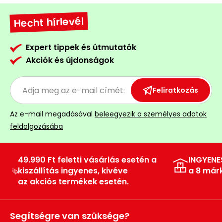
Permetező
Hecht hírlevél
Üvegház
Expert tippek és útmutatók
és
Akciók és újdonságok
melegház
Komposztáló
Feliratkozás
Kézi
Az e-mail megadásával
beleegyezik a személyes adatok
szerszám,
feldolgozásába
eszközök
Kiegészítők
49.990 Ft feletti vásárlás esetén a
INGYENE
kiszállítás ingyenes, kivéve
a 8 már
az akciós termékek esetén.
Segítségre van szüksége?