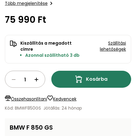
bútorok
program
Kompresszorok
Több megjelenítése
Kiegészítők
Rönkaprító,
75 990 Ft
Lapvibrátorok,
rönkhasító
szállítóeszközök
Infraszaunák
Ágaprító
Mérőeszközök
Kiszállítás a megadott
Szállítási
címre
lehetőségek
Grillek
Azonnal szállítható 3 db
Mérőműszerek
Lombfúvó-
szívó
Kosárba
Munkaasztalok
Szállítókocsi
és
Porszívók
Összehasonlítani
Kedvencek
tartozékok
Kód: BMWF850GS
Jótállás: 24 hónap
Úttakarító
Szórókocsi,
gépek
kézi szóró
BMW F 850 GS
Ventillátorok,