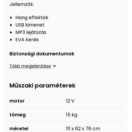
Öntözéstechnika
Jellemzők:
légkondícionálók
Hang effektek
Szivattyú
USB kimenet
MP3 lejátszás
Magasnyomású
EVA kerék
mosó
Biztonsági dokumentumok
Seprőgép
Több megjelenítése
Hómaró
Műszaki paraméterek
Hólapát
és
motor
12 V
kiegészítő
tömeg
15 kg
Növényápolási
kellékek
méretei
111 x 62 x 76 cm