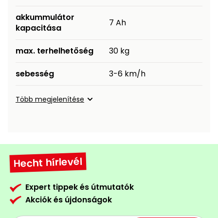
Permetező
akkummulátor
7 Ah
kapacitása
Üvegház
és
max. terhelhetőség
30 kg
melegház
sebesség
3-6 km/h
Komposztáló
Több megjelenítése
Kézi
szerszám,
eszközök
Kiegészítők
Hecht hírlevél
Expert tippek és útmutatók
Akciók és újdonságok