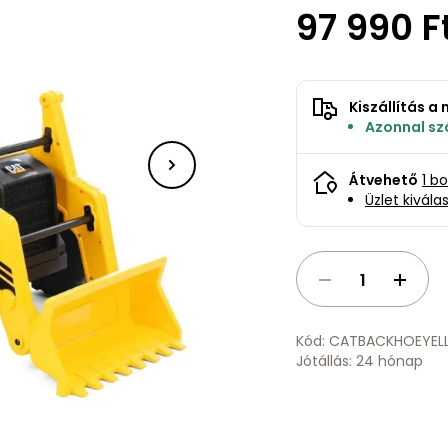
97 990 F
Kiszállítás 
Azonnal szá
Átvehető
1 b
Üzlet kivála
Kód: CATBACKHOEYE
Jótállás: 24 hónap