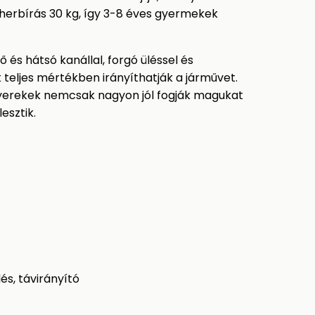
herbírás 30 kg, így 3-8 éves gyermekek
és hátsó kanállal, forgó üléssel és
ők teljes mértékben irányíthatják a járművet.
yerekek nemcsak nagyon jól fogják magukat
esztik.
és, távirányító