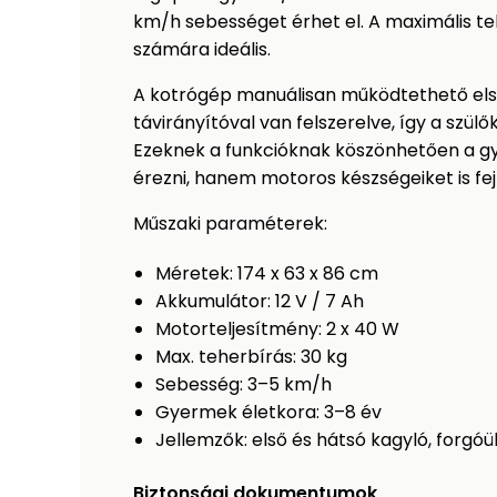
km/h sebességet érhet el. A maximális te
számára ideális.
A kotrógép manuálisan működtethető első 
távirányítóval van felszerelve, így a szül
Ezeknek a funkcióknak köszönhetően a g
érezni, hanem motoros készségeiket is fejl
Műszaki paraméterek:
Méretek: 174 x 63 x 86 cm
Akkumulátor: 12 V / 7 Ah
Motorteljesítmény: 2 x 40 W
Max. teherbírás: 30 kg
Sebesség: 3–5 km/h
Gyermek életkora: 3–8 év
Jellemzők: első és hátsó kagyló, forgóül
Biztonsági dokumentumok