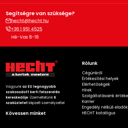
Segítségre van szüksége?
hecht@hecht.hu
+36 1 951 4525
Hé-Vas 8-18
Rólunk
Cégünkről
Értékesítési helyek
Elérhetőségek
Vagyunk
az EU legnagyobb
Hírek
szakosodott kerti felszerelés
Szolgáltatásaink érték
kereskedője
. Üzemeltetünk
6
Karrier
szaküzletet
képzett személyzettel.
Engedély nélküli eladók
Kövessen minket
HECHT katalógus