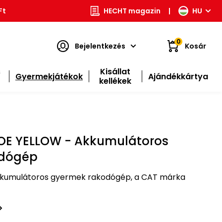
Ft
HECHT magazin
|
HU
0
Bejelentkezés
Kosár
s
Kisállat
Gyermekjátékok
Ajándékkártya
kellékek
OE YELLOW - Akkumulátoros
odógép
kumulátoros gyermek rakodógép, a CAT márka