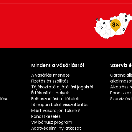
Mindent a vásárlásról
Szerviz 
A vásárlás menete
Garanciális
Fizetés és szállítás
alkalmazot
Tájékoztató a jótállási jogokról
Alkatrész 
Értékesítési helyek
Panaszkez
elése
Felhasználási feltételek
Szerviz é
14 napon belüli visszatérítés
Miért vásároljon tőlünk?
Panaszkezelés
VIP bónusz program
Adatvédelmi nyilatkozat