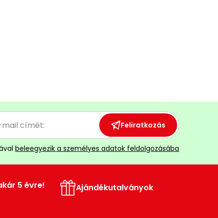
Feliratkozás
ával
beleegyezik a személyes adatok feldolgozásába
akár 5 évre!
Ajándékutalványok