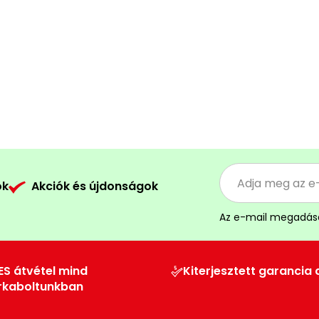
ók
Akciók és újdonságok
Az e-mail megadás
ES átvétel mind
Kiterjesztett garancia 
rkaboltunkban