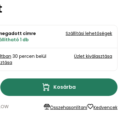
t
a megadott címre
Szállítási lehetőségek
llítható 1 db
oltban
30 percen belül
Üzlet kiválasztása
sztása
Kosárba
LLOW
Összehasonlítani
Kedvencek