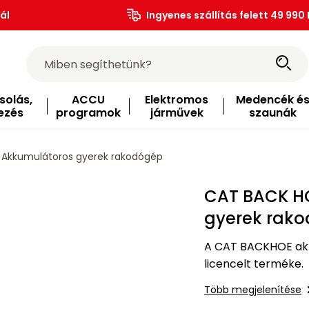
ál
Ingyenes szállítás felett 49 990 
solás,
ACCU
Elektromos
Medencék é
ezés
programok
járművek
szaunák
Akkumulátoros gyerek rakodógép
CAT BACK H
gyerek rak
A CAT BACKHOE ak
licencelt terméke.
Több megjelenítése