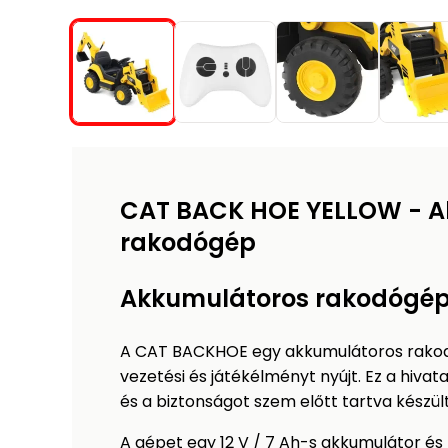
CAT BACK HOE YELLOW - A
rakodógép
Akkumulátoros rakodógé
A CAT BACKHOE egy akkumulátoros rakodó
vezetési és játékélményt nyújt. Ez a hiv
és a biztonságot szem előtt tartva készült
A gépet egy 12 V / 7 Ah-s akkumulátor és