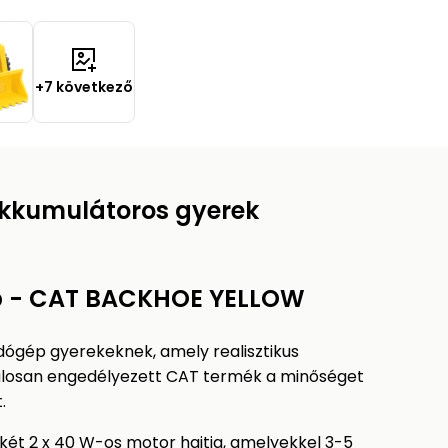
+7 következő
kkumulátoros gyerek
p - CAT BACKHOE YELLOW
gép gyerekeknek, amely realisztikus
atalosan engedélyezett CAT termék a minőséget
.
 két 2 x 40 W-os motor hajtja, amelyekkel 3-5