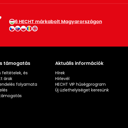
6 HECHT márkabolt Magyarországon
és támogatás
Aktuális információk
 feltételek, és
Hírek
t árak
Hírlevél
rendelés folyamata
HECHT VIP hűségprogram
elés
Új üzlethelyiséget keresünk
s támogatás