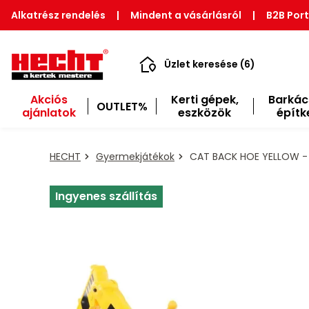
Alkatrész rendelés
|
Mindent a vásárlásról
|
B2B Port
Üzlet keresése (6)
Akciós
Kerti gépek,
Barkác
OUTLET%
ajánlatok
eszközök
építk
HECHT
Gyermekjátékok
CAT BACK HOE YELLOW - 
Ingyenes szállítás