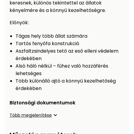
keresnek, különös tekintettel az állatok
Permetező
kényelmére és a könnyű kezelhetőségre.
Előnyök:
Üvegház
és
Tágas hely több állat számára
melegház
Tartós fenyőfa konstrukció
Aszfaltzsindelyes tető az eső elleni védelem
Komposztáló
érdekében
Alsó háló nélkül – fűhez való hozzáférés
Kézi
lehetséges
szerszám,
eszközök
Több különálló ajtó a könnyű kezelhetőség
érdekében
Kiegészítők
Biztonsági dokumentumok
Több megjelenítése