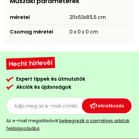
Műszaki paraméterek
méretei
211x53x85,5 cm
Csomag méretei
0 x 0 x 0 cm
Hecht hírlevél
Expert tippek és útmutatók
Akciók és újdonságok
Feliratkozás
Az e-mail megadásával
beleegyezik a személyes adatok
feldolgozásába