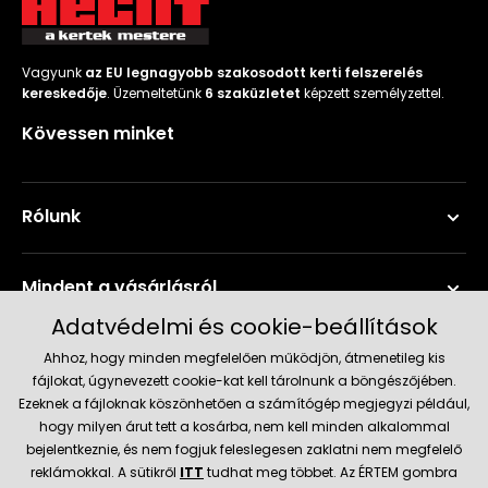
Vagyunk
az EU legnagyobb szakosodott kerti felszerelés
kereskedője
. Üzemeltetünk
6 szaküzletet
képzett személyzettel.
Kövessen minket
Rólunk
Mindent a vásárlásról
Adatvédelmi és cookie-beállítások
Szerviz és támogatás
Ahhoz, hogy minden megfelelően működjön, átmenetileg kis
fájlokat, úgynevezett cookie-kat kell tárolnunk a böngészőjében.
Ezeknek a fájloknak köszönhetően a számítógép megjegyzi például,
Aktuális információk
hogy milyen árut tett a kosárba, nem kell minden alkalommal
bejelentkeznie, és nem fogjuk feleslegesen zaklatni nem megfelelő
reklámokkal. A sütikről
ITT
tudhat meg többet. Az ÉRTEM gombra