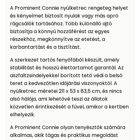
Öntözéstechnika
légkondícionálók
A Prominent Connie nyúlketrec rengeteg helyet
és kényelmet biztosít nyulak vagy más apró
Szivattyú
rágcsálók tartásához. Több különálló ajtó
biztosítja a könnyű hozzáférést az egyes
részekhöz, megkönnyítve az etetést, a
Magasnyomású
mosó
karbantartást és a tisztítást.
A szerkezet tartós fenyőfából készült, amely
Seprőgép
stabilitást és hosszú élettartamot garantál. Az
aszfaltzsindelyekkel borított tető védi a belső
Hómaró
teret a kedvezőtlen időjárási viszonyoktól. A
nyúlketrec méretei 211 x 53 x 83,5 cm, és nincs
Hólapát
alsó hálója, ami lehetővé teszi az állatok
és
közvetlen érintkezését a fűvel, amikor a kertben
kiegészítő
elhelyezik.
Növényápolási
A Prominent Connie olyan tenyésztők számára
kellékek
alkalmas, akik tágas és praktikus megoldást