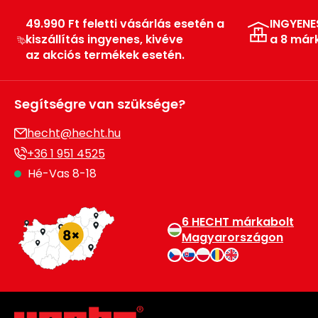
49.990 Ft feletti vásárlás esetén a
INGYENE
kiszállítás ingyenes, kivéve
a 8 már
az akciós termékek esetén.
Segítségre van szüksége?
hecht@hecht.hu
+36 1 951 4525
Hé-Vas 8-18
6 HECHT márkabolt
Magyarországon