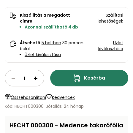
bútorok
program
Kompresszorok
Kiegészítők
Rönkaprító,
Kiszállítás a megadott
Szállítási
Lapvibrátorok,
rönkhasító
címre
lehetőségek
szállítóeszközök
Infraszaunák
Azonnal szállítható 4 db
Ágaprító
Mérőeszközök
Átvehető
5 boltban
30 percen
Üzlet
belül
kiválasztása
Grillek
Üzlet kiválasztása
Mérőműszerek
Lombfúvó-
szívó
Munkaasztalok
Kosárba
Szállítókocsi
és
Porszívók
Összehasonlítani
Kedvencek
tartozékok
Kód: HECHT000300
Jótállás: 24 hónap
Úttakarító
Szórókocsi,
gépek
kézi szóró
HECHT 000300 - Medence takarófólia
Ventillátorok,