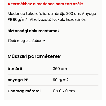
Öntözéstechnika
légkondícionálók
A termékhez a medence nem tartozék!
Medence takarófólia, átmérője 300 cm. Anyaga
Szivattyú
.
PE 90g/m²
Vízelvezető lyukak, húzózsinór.
Magasnyomású
Biztonsági dokumentumok
mosó
Több megjelenítése
Seprőgép
Műszaki paraméterek
Hómaró
átmérő
360 cm
Hólapát
anyaga PE
90 g/m2
és
kiegészítő
Csomag méretei
0 x 0 x 0 cm
Növényápolási
kellékek