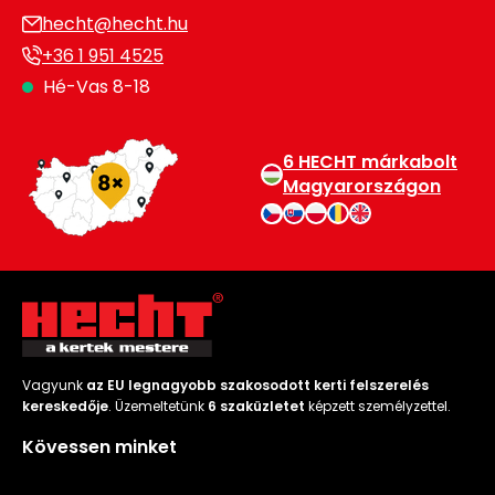
hecht@hecht.hu
+36 1 951 4525
Hé-Vas 8-18
6 HECHT márkabolt
Magyarországon
Vagyunk
az EU legnagyobb szakosodott kerti felszerelés
kereskedője
. Üzemeltetünk
6 szaküzletet
képzett személyzettel.
Kövessen minket