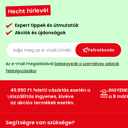
Permetező
Hecht hírlevél
Üvegház
Expert tippek és útmutatók
és
Akciók és újdonságok
melegház
Komposztáló
Feliratkozás
Kézi
Az e-mail megadásával
beleegyezik a személyes adatok
szerszám,
feldolgozásába
eszközök
49.990 Ft feletti vásárlás esetén a
INGYENE
Kiegészítők
kiszállítás ingyenes, kivéve
a 8 már
az akciós termékek esetén.
Segítségre van szüksége?