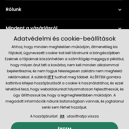
Rólunk
Mindent a vásárlásról
Adatvédelmi és cookie-beállítások
Szerviz és támogatás
Ahhoz, hogy minden megfelelően működjön, átmenetileg kis
fájlokat, úgynevezett cookie-kat kell tárolnunk a böngészőjében.
Ezeknek a fájloknak köszönhetően a számítógép megjegyzi például,
Aktuális információk
hogy milyen árut tett a kosárba, nem kell minden alkalommal
bejelentkeznie, és nem fogjuk feleslegesen zaklatni nem megfelelő
reklámokkal. A sütikről
ITT
tudhat meg többet. Az ÉRTEM gombra
kattintva kifejezi hozzájárulását a cookie-k használatához, és ezzel
Szállítás és fizetési módok
lehetővé teszi, hogy weboldalunkat folyamatosan fejleszthessük, és
úgy állíthassuk be, hogy a legmegfelelőbben működjön. A
megadott információk nálunk biztonságban vannak, és jogtalanul
Megbízható kereskedő
senki sem férhet hozzájuk.
A hozzájárulást
itt
utasíthatja vissza
© 2026 Hecht.cz
Általános szerződési feltételek