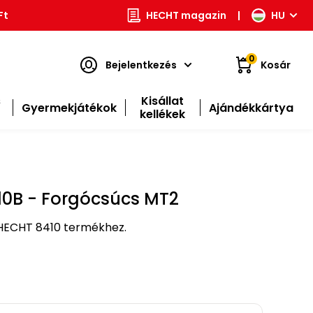
Ft
HECHT magazin
|
HU
0
Bejelentkezés
Kosár
s
Kisállat
Gyermekjátékok
Ajándékkártya
kellékek
0B - Forgócsúcs MT2
HECHT 8410 termékhez.