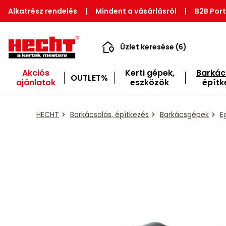
Alkatrész rendelés
|
Mindent a vásárlásról
|
B2B Port
Üzlet keresése (6)
Akciós
Kerti gépek,
Barkác
OUTLET%
ajánlatok
eszközök
építk
HECHT
Barkácsolás, építkezés
Barkácsgépek
E