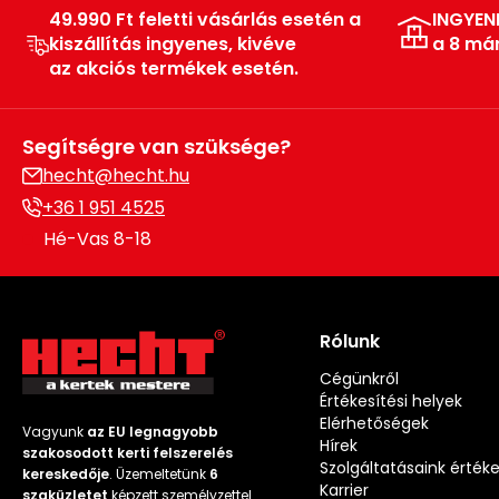
49.990 Ft feletti vásárlás esetén a
INGYEN
kiszállítás ingyenes, kivéve
a 8 má
az akciós termékek esetén.
Segítségre van szüksége?
hecht@hecht.hu
+36 1 951 4525
Hé-Vas 8-18
Rólunk
Cégünkről
Értékesítési helyek
Elérhetőségek
Vagyunk
az EU legnagyobb
Hírek
szakosodott kerti felszerelés
Szolgáltatásaink érték
kereskedője
. Üzemeltetünk
6
Karrier
szaküzletet
képzett személyzettel.