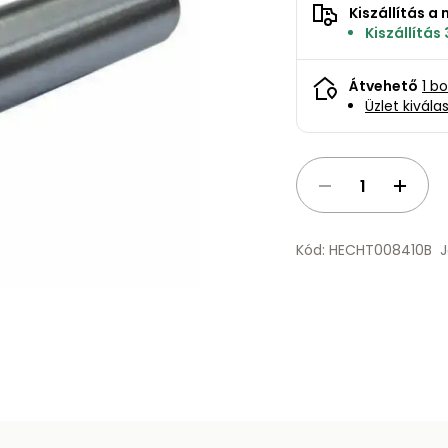
Kiszállítás 
Kiszállítás
Átvehető
1 b
Üzlet kivála
Kód: HECHT008410B
J