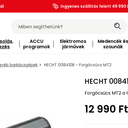
ál
Ingyenes szállítás felett 49 990 
solás,
ACCU
Elektromos
Medencék é
ezés
programok
járművek
szaunák
gyéb barkácsgépek
HECHT 008410B - Forgócsúcs MT2
HECHT 00841
Forgócsúcs MT2 a 
12 990 Ft