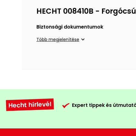
HECHT 008410B - Forgócs
Biztonsági dokumentumok
Több megjelenítése
Hecht hírlevél
Expert tippek és útmutat