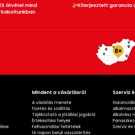
ES átvétel mind
Kiterjesztett garancia 
rkaboltunkban
Mindent a vásárlásról
Szerviz 
A vásárlás menete
Garanciális
Fizetés és szállítás
alkalmazot
Tájékoztató a jótállási jogokról
Alkatrész 
Értékesítési helyek
Panaszkez
elése
Felhasználási feltételek
Szerviz é
14 napon belüli visszatérítés