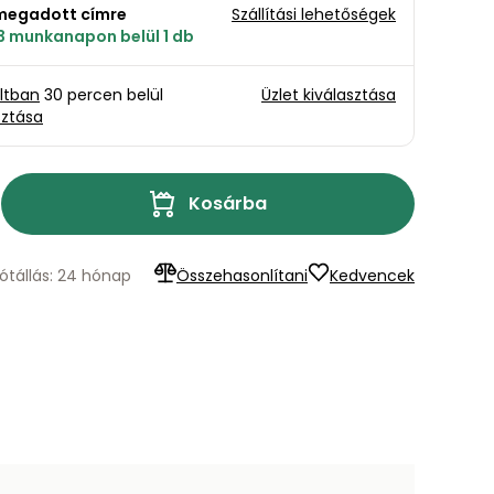
a megadott címre
Szállítási lehetőségek
 3 munkanapon belül 1 db
oltban
30 percen belül
Üzlet kiválasztása
sztása
Kosárba
ótállás: 24 hónap
Összehasonlítani
Kedvencek