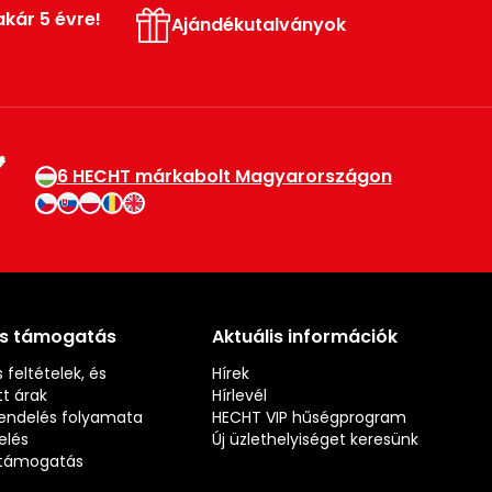
akár 5 évre!
Ajándékutalványok
6 HECHT márkabolt Magyarországon
és támogatás
Aktuális információk
 feltételek, és
Hírek
t árak
Hírlevél
rendelés folyamata
HECHT VIP hűségprogram
elés
Új üzlethelyiséget keresünk
s támogatás