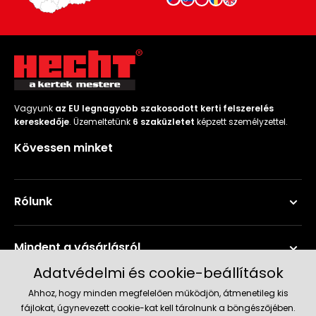
Vagyunk
az EU legnagyobb szakosodott kerti felszerelés
kereskedője
. Üzemeltetünk
6 szaküzletet
képzett személyzettel.
Kövessen minket
Rólunk
Mindent a vásárlásról
Adatvédelmi és cookie-beállítások
Szerviz és támogatás
Ahhoz, hogy minden megfelelően működjön, átmenetileg kis
fájlokat, úgynevezett cookie-kat kell tárolnunk a böngészőjében.