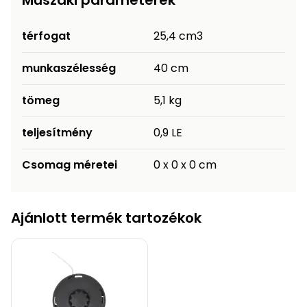
Műszaki paraméterek
Permetező
térfogat
25,4 cm3
Üvegház
munkaszélesség
40 cm
és
melegház
tömeg
5,1 kg
Komposztáló
teljesítmény
0,9 LE
Kézi
Csomag méretei
0 x 0 x 0 cm
szerszám,
eszközök
Ajánlott termék tartozékok
Kiegészítők