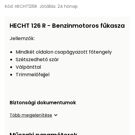
Öntözéstechnika
légkondícionálók
Kód: HECHT126R
Jótállás: 24 hónap
Szivattyú
HECHT 126 R - Benzinmotoros fűkasza
Magasnyomású
Jellemzők:
mosó
Mindkét oldalon csapágyazott főtengely
Szétszedhető szár
Seprőgép
Válpánttal
Trimmelőfejjel
Hómaró
Hólapát
és
Biztonsági dokumentumok
kiegészítő
Több megjelenítése
Növényápolási
kellékek