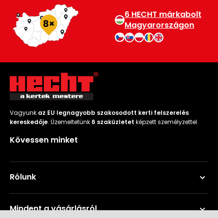
6 HECHT márkabolt
Magyarországon
Vagyunk
az EU legnagyobb szakosodott kerti felszerelés
kereskedője
. Üzemeltetünk
6 szaküzletet
képzett személyzettel.
Kövessen minket
Rólunk
Mindent a vásárlásról