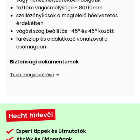
fa/fém vágásmélysége - 80/10mm
Permetező
szellőzőnyílások a megfelelő hőelvezetés
érdekében
Üvegház
vágási szög beállítás -45° és 45° között
és
melegház
fűrészlap és oldalütköző vonalzóval a
csomagban
Komposztáló
Biztonsági dokumentumok
Kézi
Több megjelenítése
szerszám,
eszközök
Kiegészítők
Hecht hírlevél
Expert tippek és útmutatók
Akciók és újdonságok