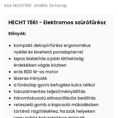
Öntözéstechnika
légkondícionálók
Kód: HECHT1561
Jótállás: 24 hónap
Szivattyú
HECHT 1561 - Elektromos szúrófűrész
Magasnyomású
Előnyök:
mosó
kompakt dekopírfűrész ergonomikus
nyéllel és kivehető poradapterrel
Seprőgép
lapos kialakítás a jobb láthatóság
érdekében vágás közben
Hómaró
erős 800 W-os motor
lézeres irányzék
Hólapát
a fűrészlap gyors befogása kulcs nélkül
és
fokozatmentes teljesítményállítás
kiegészítő
háromfokozatú előoszcillációs beállítás
reteszelő gomb a kapcsoló működésben
Növényápolási
kellékek
történő rögzítéséhez, ha szűk helyeken
vagy nehéz helyzetekben dolgozik