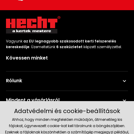
Vagyunk
az EU legnagyobb szakosodott kerti felszerelés
kereskedője
. Üzemeltetünk
6 szaküzletet
képzett személyzettel.
Kövessen minket
Rólunk
Mindent a vásárlásról
Adatvédelmi és cookie-beállítások
Szerviz és támogatás
Ahhoz, hogy minden megfelelően működjön, átmenetileg kis
fájlokat, úgynevezett cookie-kat kell tárolnunk a böngészőjében.
Ezeknek a fájloknak köszönhetően a számítógép megjegyzi például,