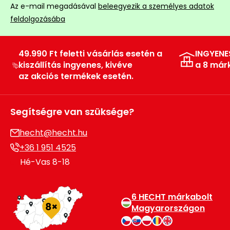
Az e-mail megadásával
beleegyezik a személyes adatok
feldolgozásába
49.990 Ft feletti vásárlás esetén a
INGYENE
kiszállítás ingyenes, kivéve
a 8 már
az akciós termékek esetén.
Segítségre van szüksége?
hecht@hecht.hu
+36 1 951 4525
Hé-Vas 8-18
6 HECHT márkabolt
Magyarországon