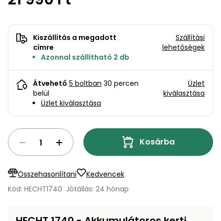
bútorok
program
Kompresszorok
Kiegészítők
Rönkaprító,
Lapvibrátorok,
rönkhasító
Kiszállítás a megadott
Szállítási
szállítóeszközök
Infraszaunák
címre
lehetőségek
Azonnal szállítható 2 db
Ágaprító
Mérőeszközök
Átvehető
5 boltban
30 percen
Üzlet
Grillek
belül
kiválasztása
Mérőműszerek
Üzlet kiválasztása
Lombfúvó-
szívó
Munkaasztalok
Kosárba
Szállítókocsi
és
Porszívók
tartozékok
Összehasonlítani
Kedvencek
Úttakarító
Szórókocsi,
Kód: HECHT1740
Jótállás: 24 hónap
gépek
kézi szóró
Ventillátorok,
HECHT 1740 - Akkumulátoros kerti