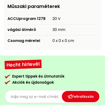
Műszaki paraméterek
Permetező
Üvegház
ACCUprogram 1278
20 V
és
melegház
vágási átmérő
30 mm
Komposztáló
Csomag méretei
0 x 0 x 0 cm
Kézi
szerszám,
eszközök
Hecht hírlevél
Kiegészítők
Expert tippek és útmutatók
Akciók és újdonságok
Feliratkozás