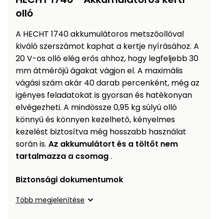
Öntözéstechnika
légkondícionálók
olló
A HECHT 1740 akkumulátoros metszőollóval
Szivattyú
kiváló szerszámot kaphat a kertje nyírásához. A
20 V-os olló elég erős ahhoz, hogy legfeljebb 30
Magasnyomású
mm átmérőjű ágakat vágjon el. A maximális
mosó
vágási szám akár 40 darab percenként, még az
igényes feladatokat is gyorsan és hatékonyan
Seprőgép
elvégezheti. A mindössze 0,95 kg súlyú olló
könnyű és könnyen kezelhető, kényelmes
Hómaró
kezelést biztosítva még hosszabb használat
során is.
Az akkumulátort és a töltőt nem
Hólapát
tartalmazza a csomag
.
és
kiegészítő
Biztonsági dokumentumok
Növényápolási
Több megjelenítése
kellékek