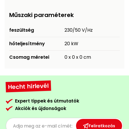
Permetező
Műszaki paraméterek
Üvegház
és
feszültség
230/50 V/Hz
melegház
hőteljesítmény
20 kW
Komposztáló
Csomag méretei
0 x 0 x 0 cm
Kézi
szerszám,
eszközök
Hecht hírlevél
Kiegészítők
Expert tippek és útmutatók
Akciók és újdonságok
Feliratkozás