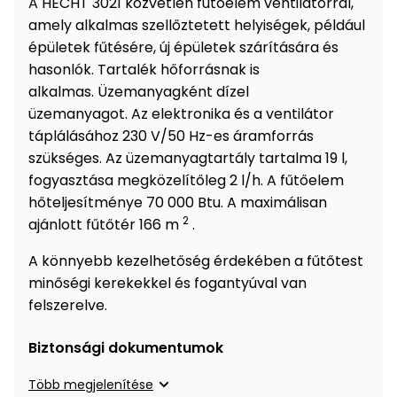
A HECHT 3021 közvetlen fűtőelem ventilátorral,
Öntözéstechnika
légkondícionálók
amely alkalmas szellőztetett helyiségek, például
épületek fűtésére, új épületek szárítására és
Szivattyú
hasonlók. Tartalék hőforrásnak is
alkalmas. Üzemanyagként dízel
Magasnyomású
üzemanyagot. Az elektronika és a ventilátor
mosó
táplálásához 230 V/50 Hz-es áramforrás
szükséges. Az üzemanyagtartály tartalma 19 l,
Seprőgép
fogyasztása megközelítőleg 2 l/h. A fűtőelem
hőteljesítménye 70 000 Btu. A maximálisan
2
ajánlott fűtőtér 166 m
.
Hómaró
A könnyebb kezelhetőség érdekében a fűtőtest
Hólapát
minőségi kerekekkel és fogantyúval van
és
felszerelve.
kiegészítő
Biztonsági dokumentumok
Növényápolási
kellékek
Több megjelenítése