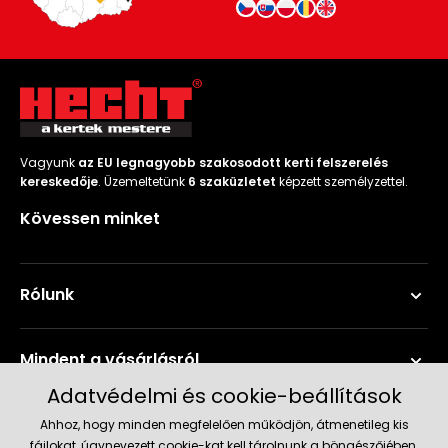
Vagyunk
az EU legnagyobb szakosodott kerti felszerelés
kereskedője
. Üzemeltetünk
6 szaküzletet
képzett személyzettel.
Kövessen minket
Rólunk
Mindent a vásárlásról
Adatvédelmi és cookie-beállítások
Szerviz és támogatás
Ahhoz, hogy minden megfelelően működjön, átmenetileg kis
fájlokat, úgynevezett cookie-kat kell tárolnunk a böngészőjében.