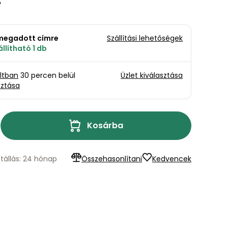
a megadott címre
Szállítási lehetőségek
llítható 1 db
oltban
30 percen belül
Üzlet kiválasztása
sztása
Kosárba
tállás: 24 hónap
Összehasonlítani
Kedvencek