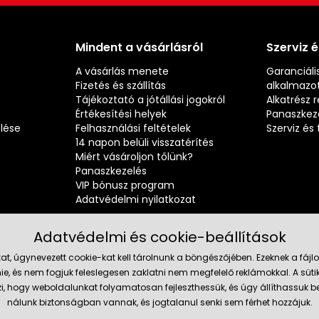
Mindent a vásárlásról
Szerviz 
A vásárlás menete
Garanciális
Fizetés és szállítás
alkalmazot
Tájékoztató a jótállási jogokról
Alkatrész 
Értékesítési helyek
Panaszkez
elése
Felhasználási feltételek
Szerviz é
14 napon belüli visszatérítés
Miért vásároljon tőlünk?
Panaszkezelés
VIP bónusz program
Adatvédelmi nyilatkozat
Adatvédelmi és cookie-beállítások
at, úgynevezett cookie-kat kell tárolnunk a böngészőjében. Ezeknek a fá
ie, és nem fogjuk feleslegesen zaklatni nem megfelelő reklámokkal. A süti
Megbízh
szi, hogy weboldalunkat folyamatosan fejleszthessük, és úgy állíthassu
nálunk biztonságban vannak, és jogtalanul senki sem férhet hozzájuk.