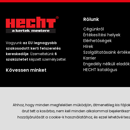
Rólunk
Cégünkről
Értékesítési helyek
Elérhetőségek
Vagyunk
az EU legnagyobb
Hírek
szakosodott kerti felszerelés
Szolgáltatásaink érték
kereskedője
. Üzemeltetünk
6
Karrier
szaküzletet
képzett személyzettel.
Engedély nélküli eladók
Kövessen minket
HECHT katalógus
Ahhoz, hogy minden megfelelően működjön, átmenetileg kis fájlok
árut tett a kosárba, nem kell minden alkalommal bejelentkezn
Szállítás és fizetési módok
hozzájárulását a cookie-k használatához, és ezzel lehetővé te