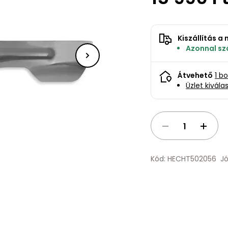
Kiszállítás 
Azonnal szá
Átvehető
1 b
Üzlet kivála
Kód: HECHT502056
Jó