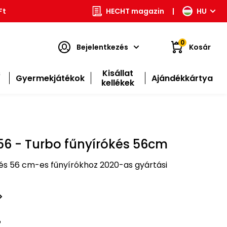
Ft
HECHT magazin
|
HU
0
Bejelentkezés
Kosár
s
Kisállat
Gyermekjátékok
Ajándékkártya
kellékek
6 - Turbo fűnyírókés 56cm
kés 56 cm-es fűnyírókhoz 2020-as gyártási
t