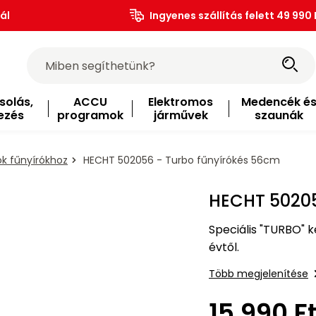
ál
Ingyenes szállítás felett 49 990 
solás,
ACCU
Elektromos
Medencék é
ezés
programok
járművek
szaunák
k fűnyírókhoz
HECHT 502056 - Turbo fűnyírókés 56cm
HECHT 50205
Speciális "TURBO" 
évtől.
Több megjelenítése
15 990 F