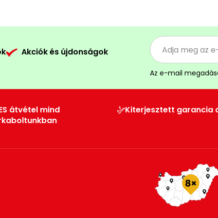
ók
Akciók és újdonságok
Az e-mail megadás
ES átvétel mind
Kiterjesztett garancia 
rkaboltunkban