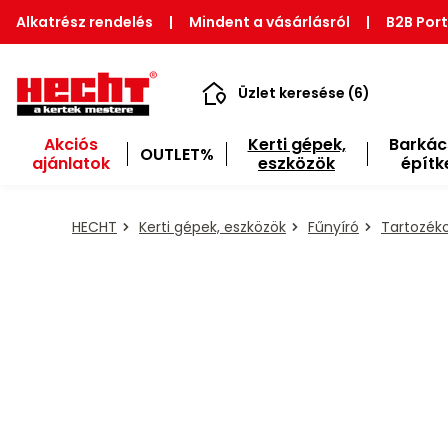
Alkatrész rendelés
|
Mindent a vásárlásról
|
B2B Port
Üzlet keresése (6)
Akciós
Kerti gépek,
Barkác
OUTLET%
ajánlatok
eszközök
építk
HECHT
Kerti gépek, eszközök
Fűnyíró
Tartozéko