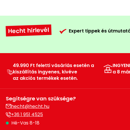
Hecht hírlevél
Expert tippek és útmutat
49.990 Ft feletti vásárlás esetén a
INGYEN
kiszállítás ingyenes, kivéve
a 8 má
az akciós termékek esetén.
Segítségre van szüksége?
hecht@hecht.hu
+36 1 951 4525
Hé-Vas 8-18