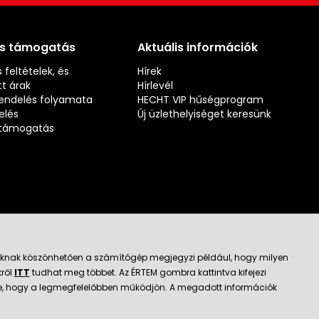
és támogatás
Aktuális információk
 feltételek, és
Hírek
t árak
Hírlevél
rendelés folyamata
HECHT VIP hűségprogram
elés
Új üzlethelyiséget keresünk
s támogatás
jloknak köszönhetően a számítógép megjegyzi például, hogy milyen
kről
ITT
tudhat meg többet. Az ÉRTEM gombra kattintva kifejezi
ató kereskedő
k be, hogy a legmegfelelőbben működjön. A megadott információk