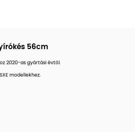
yírókés 56cm
oz 2020-as gyártási évtől.
 SXE modellekhez.