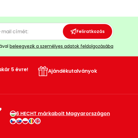
Feliratkozás
ával
beleegyezik a személyes adatok feldolgozásába
akár 5 évre!
Ajándékutalványok
6 HECHT márkabolt Magyarországon