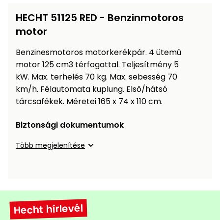
Öntözéstechnika
légkondícionálók
HECHT 51125 RED - Benzinmotoros
motor
Szivattyú
Benzinesmotoros motorkerékpár.
4 ütemű
Magasnyomású
motor 125 cm3 térfogattal.
Teljesítmény 5
mosó
kW.
Max.
terhelés 70 kg.
Max.
sebesség 70
km/h.
Félautomata kuplung.
Első/hátsó
Seprőgép
tárcsafékek.
Méretei 165 x 74 x 110 cm.
Biztonsági dokumentumok
Hómaró
Több megjelenítése
Hólapát
és
kiegészítő
Növényápolási
Hecht hírlevél
kellékek