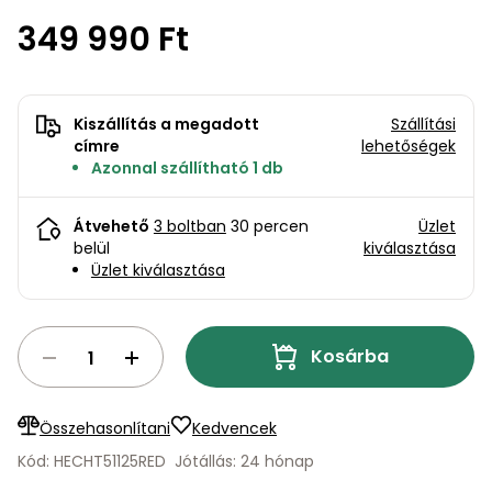
bútorok
program
Kompresszorok
Kiegészítők
349 990 Ft
Rönkaprító,
Lapvibrátorok,
rönkhasító
szállítóeszközök
Infraszaunák
Kiszállítás a megadott
Szállítási
Ágaprító
Mérőeszközök
címre
lehetőségek
Azonnal szállítható 1 db
Grillek
Mérőműszerek
Átvehető
3 boltban
30 percen
Üzlet
belül
kiválasztása
Lombfúvó-
Üzlet kiválasztása
szívó
Munkaasztalok
Szállítókocsi
és
Kosárba
Porszívók
tartozékok
Úttakarító
Szórókocsi,
Összehasonlítani
Kedvencek
gépek
kézi szóró
Kód: HECHT51125RED
Jótállás: 24 hónap
Ventillátorok,