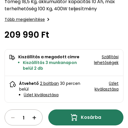
bútorok
program
Kompresszorok
Tömeg 18,5 Kg, akkumulátor kapacitás 10 Ah, max
Kiegészítők
terhelhetőség 100 Kg, 400W teljesítmény
Rönkaprító,
Lapvibrátorok,
rönkhasító
Több megjelenítése
szállítóeszközök
Infraszaunák
209 990 Ft
Ágaprító
Mérőeszközök
Grillek
Mérőműszerek
Kiszállítás a megadott címre
Szállítási
Kiszállítás 3 munkanapon
lehetőségek
Lombfúvó-
belül 2 db
szívó
Munkaasztalok
Átvehető
2 boltban
30 percen
Üzlet
Szállítókocsi
belül
kiválasztása
és
Porszívók
Üzlet kiválasztása
tartozékok
Úttakarító
Szórókocsi,
gépek
kézi szóró
Kosárba
Ventillátorok,