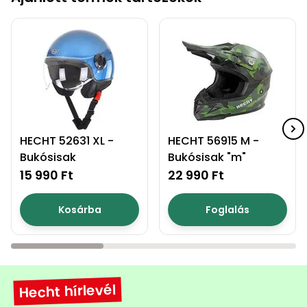
HECHT 52631 XL -
HECHT 56915 M -
Bukósisak
Bukósisak "m"
15 990 Ft
22 990 Ft
Kosárba
Foglalás
Hecht hírlevél