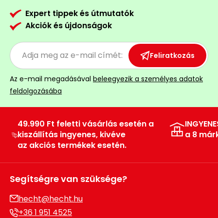
Expert tippek és útmutatók
Akciók és újdonságok
Feliratkozás
Az e-mail megadásával
beleegyezik a személyes adatok
feldolgozásába
49.990 Ft feletti vásárlás esetén a
INGYENE
kiszállítás ingyenes, kivéve
a 8 már
az akciós termékek esetén.
Segítségre van szüksége?
hecht@hecht.hu
+36 1 951 4525