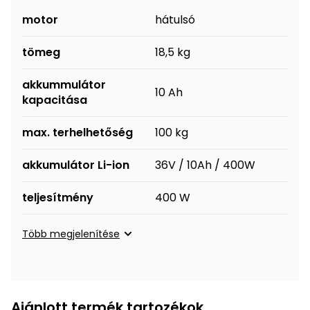
Permetező
motor
hátulsó
tömeg
18,5 kg
Üvegház
és
akkummulátor
melegház
10 Ah
kapacitása
Komposztáló
max. terhelhetőség
100 kg
Kézi
akkumulátor Li-ion
36V / 10Ah / 400W
szerszám,
eszközök
teljesítmény
400 W
Kiegészítők
Több megjelenítése
Ajánlott termék tartozékok