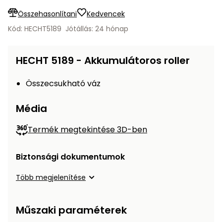
Öntözéstechnika
légkondícionálók
Összehasonlítani
Kedvencek
Kód: HECHT5189
Jótállás: 24 hónap
Szivattyú
HECHT 5189 - Akkumulátoros roller
Magasnyomású
mosó
Összecsukható váz
Seprőgép
Média
Termék megtekintése 3D-ben
Hómaró
Biztonsági dokumentumok
Hólapát
és
Több megjelenítése
kiegészítő
Növényápolási
Műszaki paraméterek
kellékek