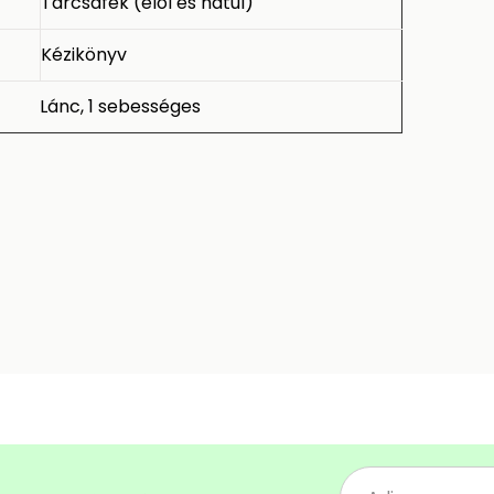
Tárcsafék (elöl és hátul)
Kézikönyv
Lánc, 1 sebességes