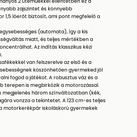
ányos 2 üteműekkel ellentétben ez a
onyabb zajszintet és könnyebb
 1,5 lóerőt biztosít, ami pont megfelelő a
gysebességes (automata), így a kis
égváltás miatt, és teljes mértékben a
centrálhat. Az indítás klasszikus kézi
k.
fékekkel van felszerelve az első és a
s sebességnek köszönhetően gyermeked jól
alni fogod a játékot. A robusztus váz és a
b terepen is megbirkózik a motorozással.
s megjelenés három színváltozatban (kék,
gára vonzza a tekintetet. A 123 cm-es teljes
n a motorkerékpár iskoláskorú gyermekek