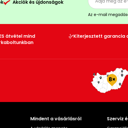
ók
Akciók és újdonságok
Az e-mail megadás
ES átvétel mind
Kiterjesztett garancia 
rkaboltunkban
Mindent a vásárlásról
Szerviz 