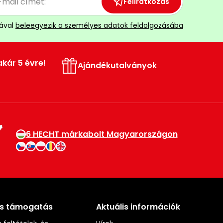
Feliratkozás
ával
beleegyezik a személyes adatok feldolgozásába
akár 5 évre!
Ajándékutalványok
6 HECHT márkabolt Magyarországon
és támogatás
Aktuális információk