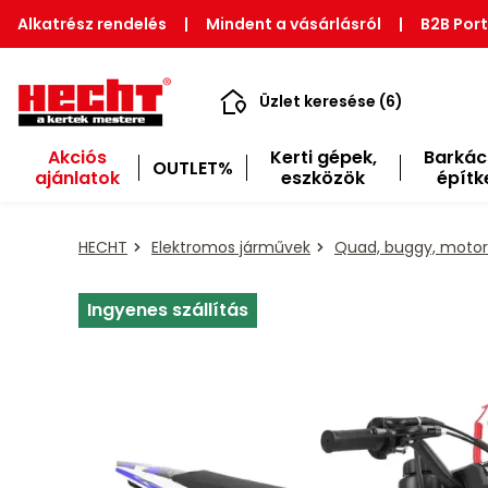
Alkatrész rendelés
|
Mindent a vásárlásról
|
B2B Port
Üzlet keresése (6)
Akciós
Kerti gépek,
Barkác
OUTLET%
ajánlatok
eszközök
építk
HECHT
Elektromos járművek
Quad, buggy, motor
Ingyenes szállítás