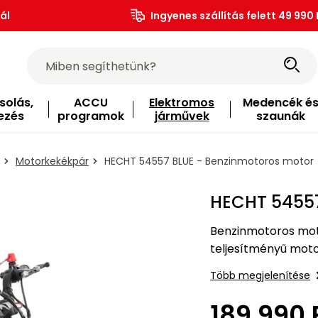
ál
Ingyenes szállítás felett 49 990 
solás,
ACCU
Elektromos
Medencék é
ezés
programok
járművek
szaunák
Motorkekékpár
HECHT 54557 BLUE - Benzinmotoros motor
HECHT 54557
Benzinmotoros mot
teljesítményű moto
Több megjelenítése
189 990 