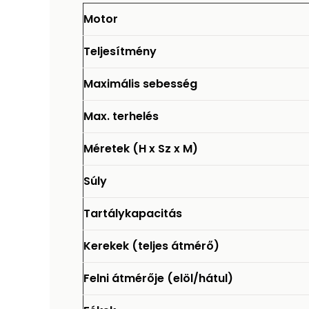
Motor
Teljesítmény
Maximális sebesség
Max. terhelés
Méretek (H x Sz x M)
Súly
Tartálykapacitás
Kerekek (teljes átmérő)
Felni átmérője (elöl/hátul)