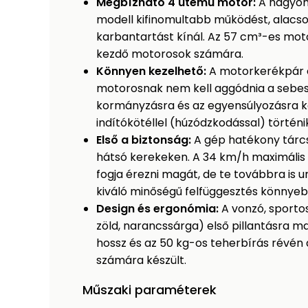
Megbízható 4 ütemű motor:
A hagyom
modell kifinomultabb működést, alacs
karbantartást kínál. Az 57 cm³-es motor
kezdő motorosok számára.
Könnyen kezelhető:
A motorkerékpár e
motorosnak nem kell aggódnia a sebess
kormányzásra és az egyensúlyozásra kon
indítókötéllel (húzódzkodással) történi
Első a biztonság:
A gép hatékony tárcsa
hátsó kerekeken. A 34 km/h maximáli
fogja érezni magát, de te továbbra is ur
kiváló minőségű felfüggesztés könnyeb
Design és ergonómia:
A vonzó, sporto
zöld, narancssárga) első pillantásra ma
hossz és az 50 kg-os teherbírás révé
számára készült.
Műszaki paraméterek