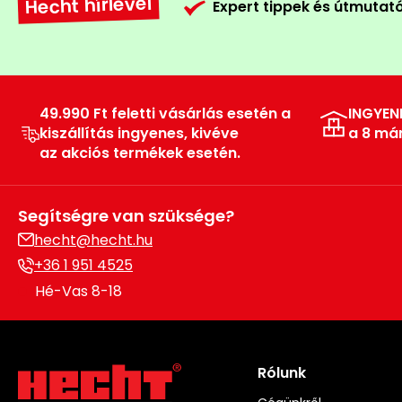
Hecht hírlevél
Expert tippek és útmutat
49.990 Ft feletti vásárlás esetén a
INGYEN
kiszállítás ingyenes, kivéve
a 8 má
az akciós termékek esetén.
Segítségre van szüksége?
hecht@hecht.hu
+36 1 951 4525
Hé-Vas 8-18
Rólunk