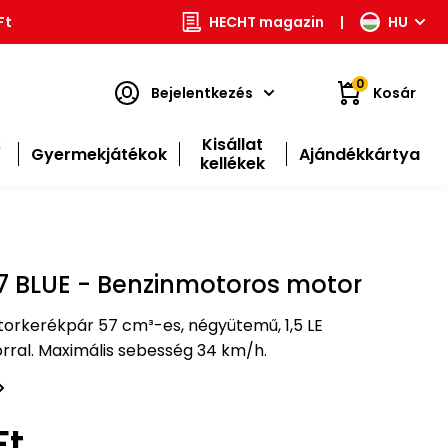
Ft
HECHT magazin
|
HU
0
Bejelentkezés
Kosár
s
Kisállat
Gyermekjátékok
Ajándékkártya
kellékek
 BLUE - Benzinmotoros motor
orkerékpár 57 cm³-es, négyütemű, 1,5 LE
rral. Maximális sebesség 34 km/h.
Ft