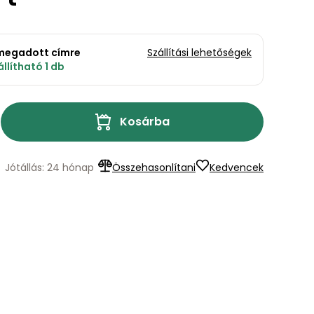
a megadott címre
Szállítási lehetőségek
llítható 1 db
Kosárba
Jótállás: 24 hónap
Összehasonlítani
Kedvencek