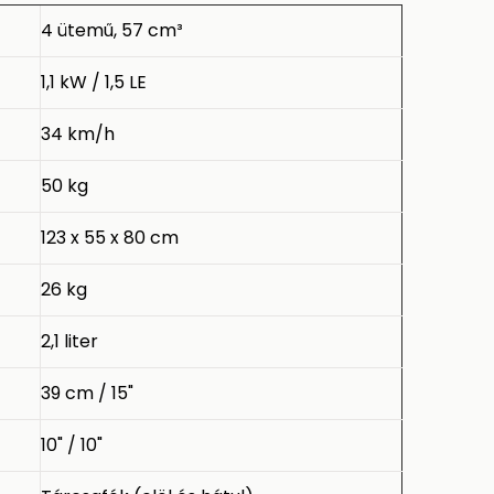
4 ütemű, 57 cm³
1,1 kW / 1,5 LE
34 km/h
50 kg
123 x 55 x 80 cm
26 kg
2,1 liter
39 cm / 15"
10" / 10"