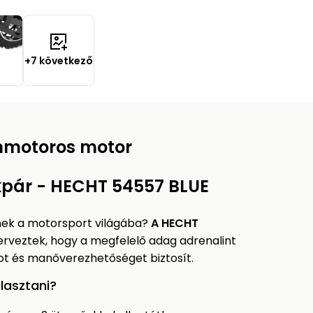
+7 következő
nmotoros motor
pár - HECHT 54557 BLUE
nek a motorsport világába?
A HECHT
erveztek, hogy a megfelelő adag adrenalint
ot és manőverezhetőséget biztosít.
lasztani?