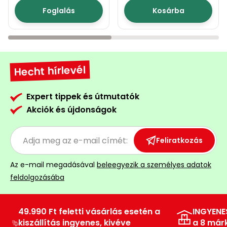
Foglalás
Kosárba
Hecht hírlevél
Expert tippek és útmutatók
Akciók és újdonságok
Feliratkozás
Az e-mail megadásával
beleegyezik a személyes adatok
feldolgozásába
49.990 Ft feletti vásárlás esetén a
INGYENE
kiszállítás ingyenes, kivéve
a 8 már