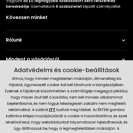
Vagyunk
az EU legnagyobb szakosodott kerti felszerelés
kereskedője
. Üzemeltetünk
6 szaküzletet
képzett személyzettel.
Kövessen minket
Rólunk
Mindent a vásárlásról
Adatvédelmi és cookie-beállítások
Szerviz és támogatás
Ahhoz, hogy minden megfelelően működjön, átmenetileg kis
fájlokat, úgynevezett cookie-kat kell tárolnunk a böngészőjében.
Ezeknek a fájloknak köszönhetően a számítógép megjegyzi például,
Aktuális információk
hogy milyen árut tett a kosárba, nem kell minden alkalommal
bejelentkeznie, és nem fogjuk feleslegesen zaklatni nem megfelelő
reklámokkal. A sütikről
ITT
tudhat meg többet. Az ÉRTEM gombra
kattintva kifejezi hozzájárulását a cookie-k használatához, és ezzel
Szállítás és fizetési módok
lehetővé teszi, hogy weboldalunkat folyamatosan fejleszthessük, és
úgy állíthassuk be, hogy a legmegfelelőbben működjön. A