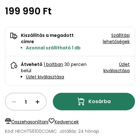
bútorok
program
Kompresszorok
Kiegészítők
199 990 Ft
Rönkaprító,
Lapvibrátorok,
rönkhasító
szállítóeszközök
Infraszaunák
Kiszállítás a megadott
Szállítási
Ágaprító
Mérőeszközök
címre
lehetőségek
Azonnal szállítható 1 db
Grillek
Mérőműszerek
Átvehető
1 boltban
30 percen
Üzlet
belül
kiválasztása
Lombfúvó-
Üzlet kiválasztása
szívó
Munkaasztalok
Szállítókocsi
és
Kosárba
Porszívók
tartozékok
Úttakarító
Szórókocsi,
Összehasonlítani
Kedvencek
gépek
kézi szóró
Kód: HECHT56100COMIC
Jótállás: 24 hónap
Ventillátorok,