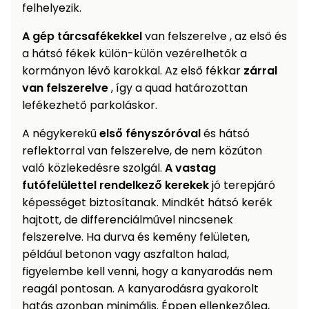
felhelyezik.
A gép tárcsafékekkel
van felszerelve , az első és
a hátsó fékek külön-külön vezérelhetők a
kormányon lévő karokkal. Az első fékkar
zárral
van felszerelve
, így a quad határozottan
lefékezhető parkoláskor.
A négykerekű
első fényszóróval
és hátsó
reflektorral van felszerelve, de nem közúton
való közlekedésre szolgál.
A vastag
futófelülettel rendelkező kerekek
jó terepjáró
képességet biztosítanak. Mindkét hátsó kerék
hajtott, de differenciálművel nincsenek
felszerelve. Ha durva és kemény felületen,
például betonon vagy aszfalton halad,
figyelembe kell venni, hogy a kanyarodás nem
reagál pontosan. A kanyarodásra gyakorolt ​​
hatás azonban minimális. Éppen ellenkezőleg,