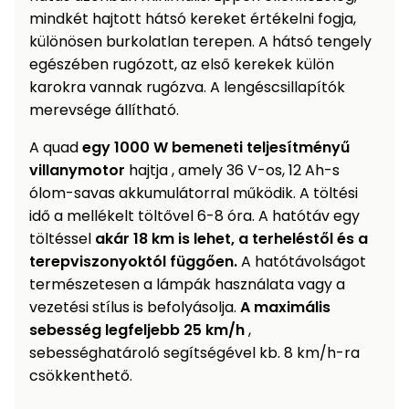
mindkét hajtott hátsó kereket értékelni fogja,
különösen burkolatlan terepen. A hátsó tengely
egészében rugózott, az első kerekek külön
karokra vannak rugózva. A lengéscsillapítók
merevsége állítható.
A quad
egy 1000 W bemeneti teljesítményű
villanymotor
hajtja , amely 36 V-os, 12 Ah-s
ólom-savas akkumulátorral működik. A töltési
idő a mellékelt töltővel 6-8 óra. A hatótáv egy
töltéssel
akár 18 km is lehet, a terheléstől és a
terepviszonyoktól függően.
A hatótávolságot
természetesen a lámpák használata vagy a
vezetési stílus is befolyásolja.
A maximális
sebesség legfeljebb 25 km/h
,
sebességhatároló segítségével kb. 8 km/h-ra
csökkenthető.