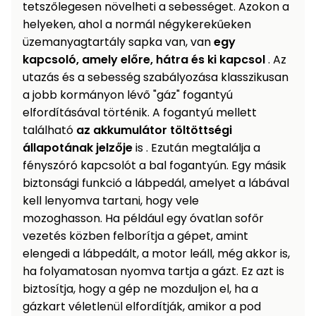
tetszőlegesen növelheti a sebességet. Azokon a
helyeken, ahol a normál négykerekűeken
üzemanyagtartály sapka van, van
egy
kapcsoló, amely előre, hátra és ki kapcsol
. Az
utazás és a sebesség szabályozása klasszikusan
a jobb kormányon lévő "gáz" fogantyú
elfordításával történik. A fogantyú mellett
található
az akkumulátor töltöttségi
állapotának jelzője
is . Ezután megtalálja a
fényszóró kapcsolót a bal fogantyún. Egy másik
biztonsági funkció a lábpedál, amelyet a lábával
kell lenyomva tartani, hogy vele
mozoghasson. Ha például egy óvatlan sofőr
vezetés közben felborítja a gépet, amint
elengedi a lábpedált, a motor leáll, még akkor is,
ha folyamatosan nyomva tartja a gázt. Ez azt is
biztosítja, hogy a gép ne mozduljon el, ha a
gázkart véletlenül elfordítják, amikor a pod