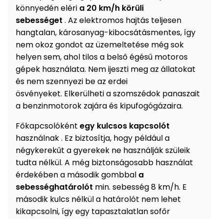
könnyedén eléri
a 20 km/h körüli
sebességet
. Az elektromos hajtás teljesen
hangtalan, károsanyag-kibocsátásmentes, így
nem okoz gondot az üzemeltetése még sok
helyen sem, ahol tilos a belső égésű motoros
gépek használata. Nem ijeszti meg az állatokat
és nem szennyezi be az erdei
ösvényeket. Elkerülheti a szomszédok panaszait
a benzinmotorok zajára és kipufogógázaira.
Főkapcsolóként
egy kulcsos kapcsolót
használnak . Ez biztosítja, hogy például a
négykerekűt a gyerekek ne használják szüleik
tudta nélkül. A még biztonságosabb használat
érdekében a második gombbal
a
sebességhatárolót
min. sebesség 8 km/h. E
második kulcs nélkül a határolót nem lehet
kikapcsolni, így egy tapasztalatlan sofőr