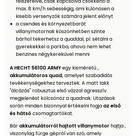
felszerelve, csak kapcsolva csökkenti a
Permetező
max. 8 km/h sebességig, ami különösen a
kisebb versenyzők számára jelent előnyt
Üvegház
a csendes és környezetbarát
és
villanymotornak köszönhetően szinte
melegház
bárhol tekerhetsz a quaddal, pl. sétálni a
gyerekekkel a parkba, ahova nem lehet
Komposztáló
benzines négykerekűvel menni
A HECHT 56100 ARMY
egy kisméretű
,
Kézi
szerszám,
akkumulátoros quad,
amelyet szabadidős
eszközök
tevékenységekhez terveztek. A matt lakk
"álcázás" robusztus első vázzal agresszív
Kiegészítők
megjelenést kölcsönöz a quadnak. Utazások
során minden bizonnyal értékelni fogja
az első
és hátsó
csomagtartókat.
Bár
akkumulátorról hajtott villanymotor
hajtja ,
viszonylag fürge gépről van szó, amely