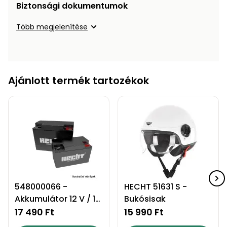
Biztonsági dokumentumok
Több megjelenítése
Ajánlott termék tartozékok
548000066 -
HECHT 51631 S -
Akkumulátor 12 V / 12
Bukósisak
Ah
17 490 Ft
15 990 Ft