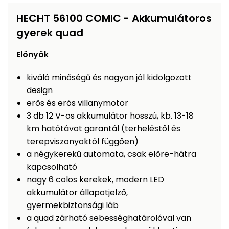
Öntözéstechnika
légkondícionálók
HECHT 56100 COMIC - Akkumulátoros
gyerek quad
Szivattyú
Előnyök
Magasnyomású
mosó
kiváló minőségű és nagyon jól kidolgozott
design
Seprőgép
erős és erős villanymotor
3 db 12 V-os akkumulátor hosszú, kb. 13-18
km hatótávot garantál (terheléstől és
Hómaró
terepviszonyoktól függően)
a négykerekű automata, csak előre-hátra
Hólapát
kapcsolható
és
nagy 6 colos kerekek, modern LED
kiegészítő
akkumulátor állapotjelző,
Növényápolási
gyermekbiztonsági láb
kellékek
a quad zárható sebességhatárolóval van