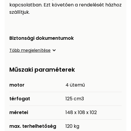
kapcsolatban. Ezt követően a rendelését házhoz
szállítjuk.
Biztonsági dokumentumok
Több megjelenítése
Műszaki paraméterek
motor
4 ütemű
térfogat
125 cm3
méretei
148 x 108 x 102
max. terhelhetőség
120 kg