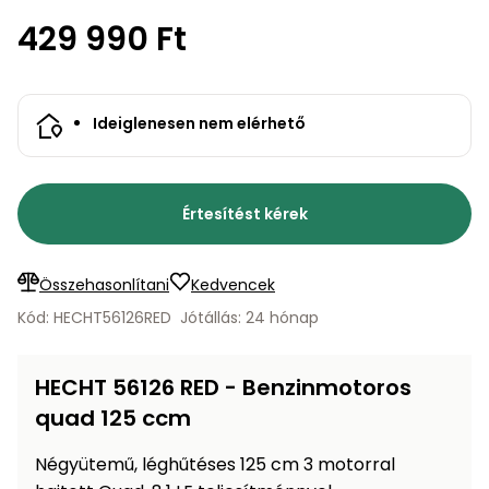
bútorok
program
Kompresszorok
Kiegészítők
429 990 Ft
Rönkaprító,
Lapvibrátorok,
rönkhasító
szállítóeszközök
Infraszaunák
Ideiglenesen nem elérhető
Ágaprító
Mérőeszközök
Grillek
Mérőműszerek
Értesítést kérek
Lombfúvó-
szívó
Munkaasztalok
Összehasonlítani
Kedvencek
Kód: HECHT56126RED
Jótállás: 24 hónap
Szállítókocsi
és
Porszívók
tartozékok
HECHT 56126 RED - Benzinmotoros
Úttakarító
quad 125 ccm
Szórókocsi,
gépek
kézi szóró
Négyütemű, léghűtéses 125 cm 3 motorral
Ventillátorok,