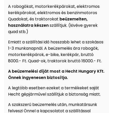
A robogókat, motorkerékpárokat, elektromos
Permetező
kerékpárokat, elektromos és benzinmotoros
Quadokat, és traktorokat
beüzemelten,
Üvegház
és
használatra készen
szállítjuk. (kivéve gyerek
melegház
quad stb.)
Emiatt a szállítási idő hosszabb lehet a szokásos
Komposztáló
1-3 munkanapnál. A beüzemelés ára robogók,
motorkerékpárok, e-bike, kerékpár, bruttó
Kézi
8000.- Ft. Quad-ok, traktorok bruttó 16000.- Ft.
szerszám,
eszközök
A beüzemelési díját most a Hecht Hungary Kft.
Önnek ingyenesen biztosítja.
Kiegészítők
A legtöbb esetben ezeket a termékeket saját
Hecht gépjárművel szállítjuk a biztonság miatt.
A szakszerű beüzemelés után, munkatársunk
felveszi Önnel a kapcsolatot a szállítással