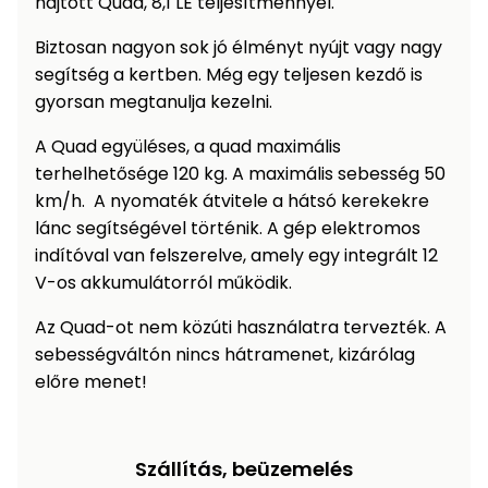
hajtott Quad, 8,1 LE teljesítménnyel.
Öntözéstechnika
légkondícionálók
Biztosan nagyon sok jó élményt nyújt vagy nagy
segítség a kertben. Még egy teljesen kezdő is
Szivattyú
gyorsan megtanulja kezelni.
Magasnyomású
A Quad együléses, a quad maximális
mosó
terhelhetősége 120 kg. A maximális sebesség 50
km/h. A nyomaték átvitele a hátsó kerekekre
Seprőgép
lánc segítségével történik. A gép elektromos
indítóval van felszerelve, amely egy integrált 12
V-os akkumulátorról működik.
Hómaró
Az Quad-ot nem közúti használatra tervezték. A
Hólapát
sebességváltón nincs hátramenet, kizárólag
és
előre menet!
kiegészítő
Növényápolási
kellékek
Szállítás, beüzemelés