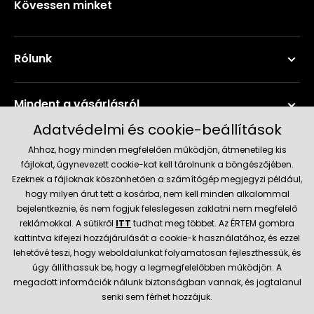
Kövessen minket
Rólunk
Mindent a vásárlásról
Adatvédelmi és cookie-beállítások
Szerviz és támogatás
Ahhoz, hogy minden megfelelően működjön, átmenetileg kis
fájlokat, úgynevezett cookie-kat kell tárolnunk a böngészőjében.
Ezeknek a fájloknak köszönhetően a számítógép megjegyzi például,
Aktuális információk
hogy milyen árut tett a kosárba, nem kell minden alkalommal
bejelentkeznie, és nem fogjuk feleslegesen zaklatni nem megfelelő
reklámokkal. A sütikről
ITT
tudhat meg többet. Az ÉRTEM gombra
kattintva kifejezi hozzájárulását a cookie-k használatához, és ezzel
Szállítás és fizetési módok
lehetővé teszi, hogy weboldalunkat folyamatosan fejleszthessük, és
úgy állíthassuk be, hogy a legmegfelelőbben működjön. A
megadott információk nálunk biztonságban vannak, és jogtalanul
Megbízható kereskedő
senki sem férhet hozzájuk.