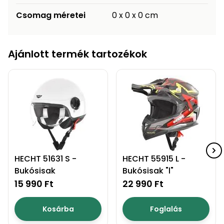
Csomag méretei
0 x 0 x 0 cm
Ajánlott termék tartozékok
HECHT 51631 S -
HECHT 55915 L -
Bukósisak
Bukósisak "l"
15 990 Ft
22 990 Ft
Kosárba
Foglalás