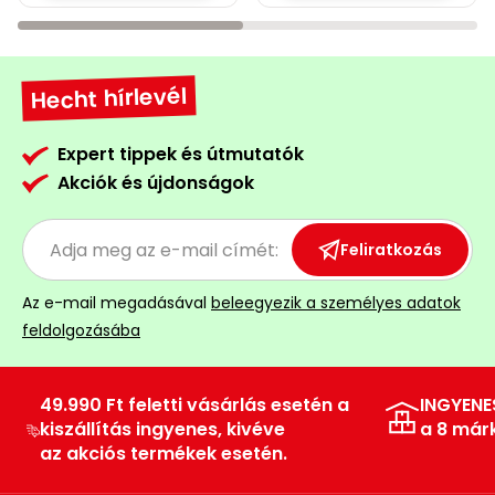
Hecht hírlevél
Expert tippek és útmutatók
Akciók és újdonságok
Feliratkozás
Az e-mail megadásával
beleegyezik a személyes adatok
feldolgozásába
49.990 Ft feletti vásárlás esetén a
INGYENE
kiszállítás ingyenes, kivéve
a 8 már
az akciós termékek esetén.