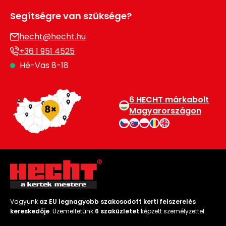
Segítségre van szüksége?
hecht@hecht.hu
+36 1 951 4525
Hé-Vas 8-18
6 HECHT márkabolt
Magyarországon
Vagyunk
az EU legnagyobb szakosodott kerti felszerelés
kereskedője
. Üzemeltetünk
6 szaküzletet
képzett személyzettel.