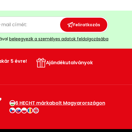
Feliratkozás
ával
beleegyezik a személyes adatok feldolgozásába
akár 5 évre!
Ajándékutalványok
6 HECHT márkabolt Magyarországon