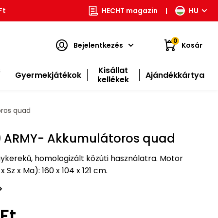
Ft
HECHT magazin
|
HU
0
Bejelentkezés
Kosár
s
Kisállat
Gyermekjátékok
Ajándékkártya
kellékek
ros quad
9 ARMY- Akkumulátoros quad
kerekű, homologizált közúti használatra. Motor
x Sz x Ma): 160 x 104 x 121 cm.
Ft