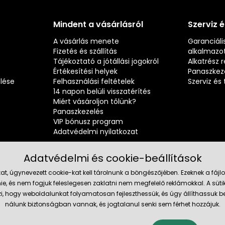
Mindent a vásárlásról
Szerviz 
A vásárlás menete
Garanciális
Fizetés és szállítás
alkalmazot
Tájékoztató a jótállási jogokról
Alkatrész 
Értékesítési helyek
Panaszkez
elése
Felhasználási feltételek
Szerviz é
14 napon belüli visszatérítés
Miért vásároljon tőlünk?
Panaszkezelés
VIP bónusz program
Adatvédelmi nyilatkozat
Adatvédelmi és cookie-beállítások
at, úgynevezett cookie-kat kell tárolnunk a böngészőjében. Ezeknek a fá
ie, és nem fogjuk feleslegesen zaklatni nem megfelelő reklámokkal. A süti
Megbízh
szi, hogy weboldalunkat folyamatosan fejleszthessük, és úgy állíthassu
nálunk biztonságban vannak, és jogtalanul senki sem férhet hozzájuk.