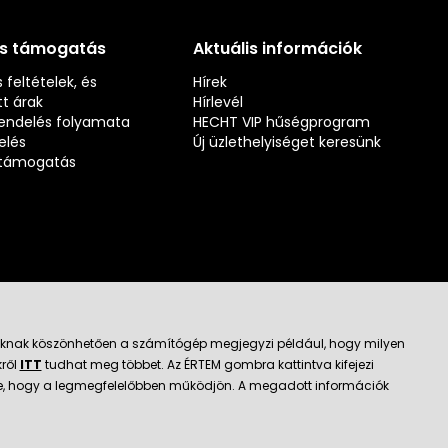
és támogatás
Aktuális információk
 feltételek, és
Hírek
t árak
Hírlevél
rendelés folyamata
HECHT VIP hűségprogram
elés
Új üzlethelyiséget keresünk
s támogatás
jloknak köszönhetően a számítógép megjegyzi például, hogy milyen
kről
ITT
tudhat meg többet. Az ÉRTEM gombra kattintva kifejezi
ató kereskedő
k be, hogy a legmegfelelőbben működjön. A megadott információk