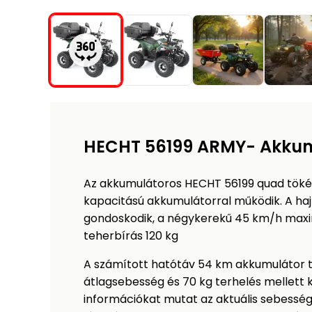
HECHT 56199 ARMY- Akku
Az akkumulátoros HECHT 56199 quad tökél
kapacitású akkumulátorral működik. A haj
gondoskodik, a négykerekű 45 km/h maxim
teherbírás 120 kg
A számított hatótáv 54 km akkumulátor t
átlagsebesség és 70 kg terhelés mellett kb
információkat mutat az aktuális sebesség