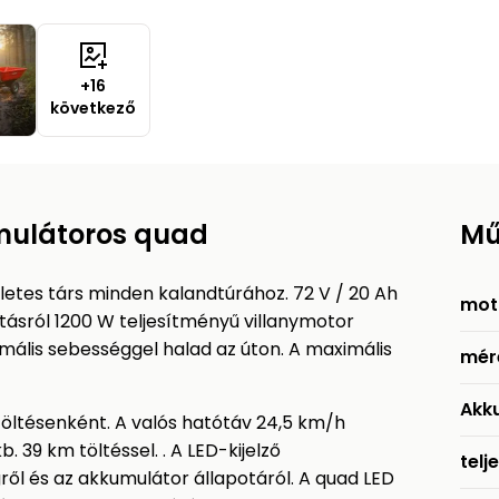
+16
következő
mulátoros quad
Mű
etes társ minden kalandtúrához. 72 V / 20 Ah
mot
tásról 1200 W teljesítményű villanymotor
ális sebességgel halad az úton. A maximális
mér
Akk
öltésenként. A valós hatótáv 24,5 km/h
. 39 km töltéssel. . A LED-kijelző
telj
ről és az akkumulátor állapotáról. A quad LED