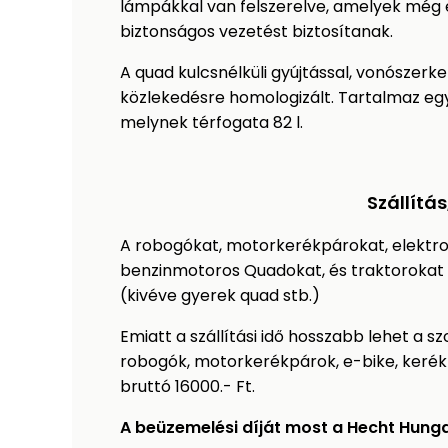
lámpákkal van felszerelve, amelyek még éj
biztonságos vezetést biztosítanak.
A quad kulcsnélküli gyújtással, vonószerkez
közlekedésre homologizált. Tartalmaz egy
melynek térfogata 82 l.
Szállítá
A robogókat, motorkerékpárokat, elektr
benzinmotoros Quadokat, és traktorokat
(kivéve gyerek quad stb.)
Emiatt a szállítási idő hosszabb lehet a
robogók, motorkerékpárok, e-bike, kerékp
bruttó 16000.- Ft.
A beüzemelési díját most a Hecht Hunga