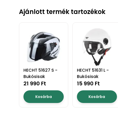
Ajánlott termék tartozékok
HECHT 51627 S -
HECHT 51631 L -
Bukósisak
Bukósisak
21 990 Ft
15 990 Ft
Kosárba
Kosárba