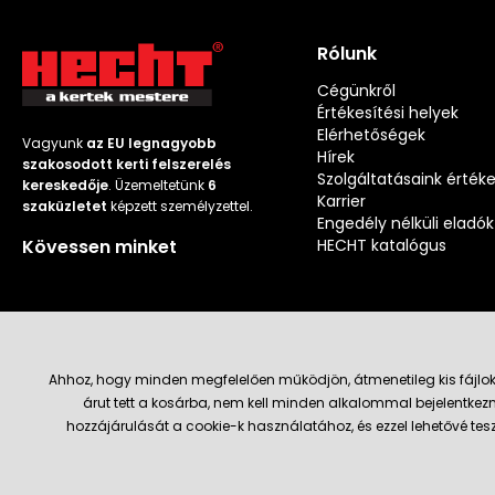
Rólunk
Cégünkről
Értékesítési helyek
Elérhetőségek
Vagyunk
az EU legnagyobb
Hírek
szakosodott kerti felszerelés
Szolgáltatásaink érték
kereskedője
. Üzemeltetünk
6
Karrier
szaküzletet
képzett személyzettel.
Engedély nélküli eladók
Kövessen minket
HECHT katalógus
Ahhoz, hogy minden megfelelően működjön, átmenetileg kis fájlok
árut tett a kosárba, nem kell minden alkalommal bejelentkezn
Szállítás és fizetési módok
hozzájárulását a cookie-k használatához, és ezzel lehetővé te