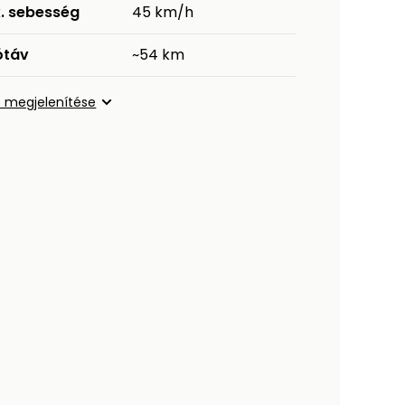
. sebesség
45 km/h
ótáv
~54 km
 megjelenítése