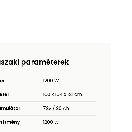
szaki paraméterek
or
1200 W
etei
160 x 104 x 121 cm
umulátor
72v / 20 Ah
esítmény
1200 W