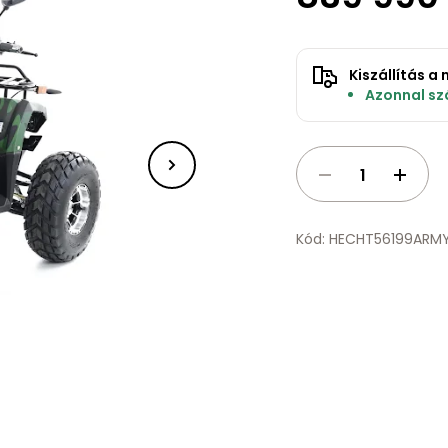
Kiszállítás 
Azonnal szá
Kód: HECHT56199ARM