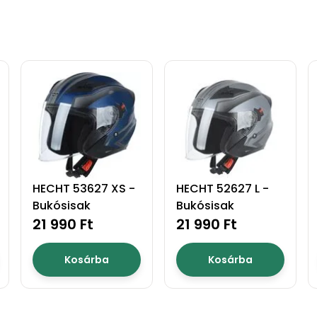
HECHT 53627 XS -
HECHT 52627 L -
Bukósisak
Bukósisak
21 990 Ft
21 990 Ft
Kosárba
Kosárba