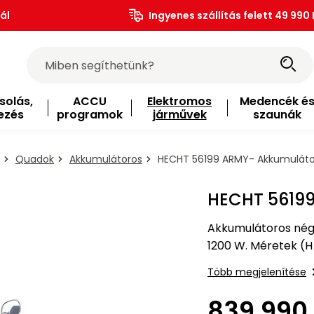
ál
Ingyenes szállítás felett 49 990 
solás,
ACCU
Elektromos
Medencék é
ezés
programok
járművek
szaunák
Quadok
Akkumulátoros
HECHT 56199 ARMY- Akkumuláto
HECHT 5619
Akkumulátoros négy
1200 W. Méretek (H 
Több megjelenítése
839 990 