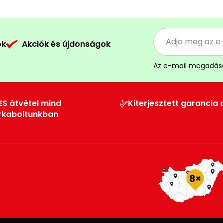
ók
Akciók és újdonságok
Az e-mail megadás
ES átvétel mind
Kiterjesztett garancia 
rkaboltunkban