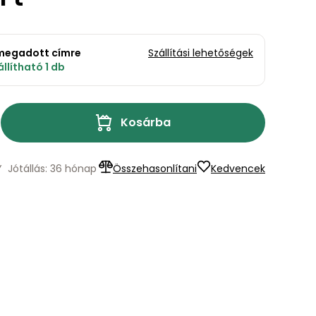
a megadott címre
Szállítási lehetőségek
llítható 1 db
Kosárba
Y
Jótállás: 36 hónap
Összehasonlítani
Kedvencek