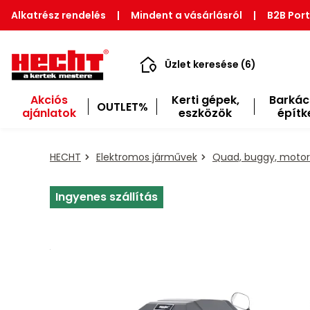
Alkatrész rendelés
|
Mindent a vásárlásról
|
B2B Port
Üzlet keresése (6)
Akciós
Kerti gépek,
Barkác
OUTLET%
ajánlatok
eszközök
építk
HECHT
Elektromos járművek
Quad, buggy, motor
Ingyenes szállítás