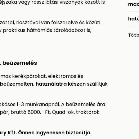
szaka vagy rossz látási viszonyok között is
max
hat
ettel, riasztóval van felszerelve és közúti
 praktikus háttámlás tárolódobozt is,
Több
s, beüzemelés
omos kerékpárokat, elektromos és
beüzemelten, használatra készen
szállítjuk.
 szokásos 1-3 munkanapnál. A beüzemelés ára
ár, bruttó 8000.- Ft. Quad-ok, traktorok
ry Kft. Önnek ingyenesen biztosítja.