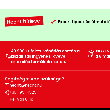
Hecht hírlevél
Expert tippek és útmutat
49.990 Ft feletti vásárlás esetén a
INGYEN
kiszállítás ingyenes, kivéve
a 8 má
az akciós termékek esetén.
Segítségre van szüksége?
hecht@hecht.hu
+36 1 951 4525
Hé-Vas 8-18