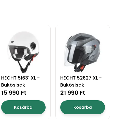
HECHT 51631 XL -
HECHT 52627 XL -
Bukósisak
Bukósisak
15 990 Ft
21 990 Ft
Kosárba
Kosárba