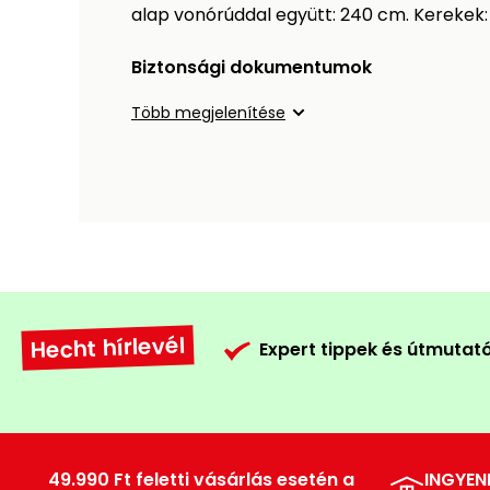
alap vonórúddal együtt: 240 cm. Kerekek: 
Biztonsági dokumentumok
Több megjelenítése
Hecht hírlevél
Expert tippek és útmutat
49.990 Ft feletti vásárlás esetén a
INGYEN