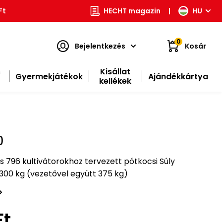
Ft
HECHT magazin
|
HU
0
Bejelentkezés
Kosár
s
Kisállat
Gyermekjátékok
Ajándékkártya
kellékek
0
s 796 kultivátorokhoz tervezett pótkocsi Súly
 300 kg (vezetővel együtt 375 kg)
Ft