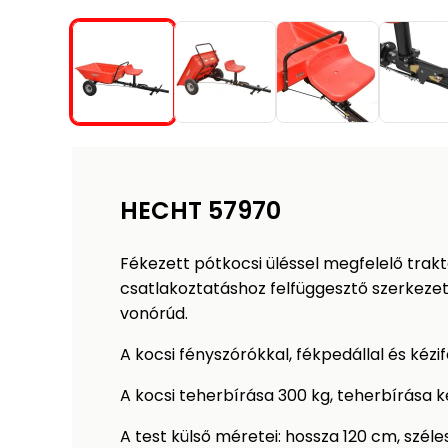
HECHT 57970
Fékezett pótkocsi üléssel megfelelő trak
csatlakoztatáshoz felfüggesztő szerkezet
vonórúd.
A kocsi fényszórókkal, fékpedállal és kézif
A kocsi teherbírása 300 kg, teherbírása k
A test külső méretei: hossza 120 cm, szé