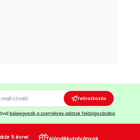
Feliratkozás
ával
beleegyezik a személyes adatok feldolgozásába
akár 5 évre!
Ajándékutalványok