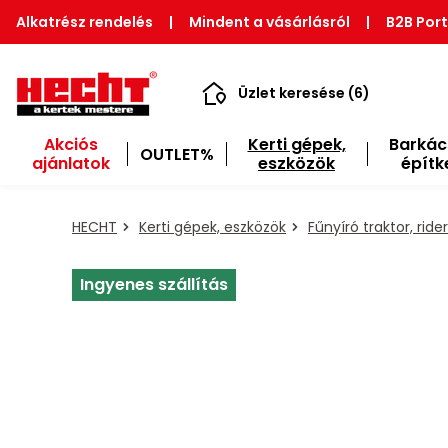
Alkatrész rendelés
|
Mindent a vásárlásról
|
B2B Port
Üzlet keresése (6)
Akciós
Kerti gépek,
Barkác
OUTLET%
ajánlatok
eszközök
építk
HECHT
Kerti gépek, eszközök
Fűnyíró traktor, rider
Ingyenes szállítás