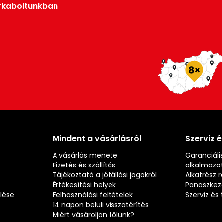
rkaboltunkban
Mindent a vásárlásról
Szerviz 
A vásárlás menete
Garanciális
Fizetés és szállítás
alkalmazot
Tájékoztató a jótállási jogokról
Alkatrész 
Értékesítési helyek
Panaszkez
elése
Felhasználási feltételek
Szerviz é
14 napon belüli visszatérítés
Miért vásároljon tőlünk?