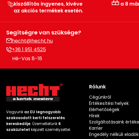
kiszállítás ingyenes, kivéve
a 8 má
az akciós termékek esetén.
Segítségre van szüksége?
hecht@hecht.hu
+36 1 951 4525
Hé-Vas 8-18
Rólunk
Cégünkről
Értékesítési helyek
Elérhetőségek
Vagyunk
az EU legnagyobb
Hírek
szakosodott kerti felszerelés
Szolgáltatásaink érték
kereskedője
. Üzemeltetünk
6
Karrier
szaküzletet
képzett személyzettel.
Engedély nélküli eladók