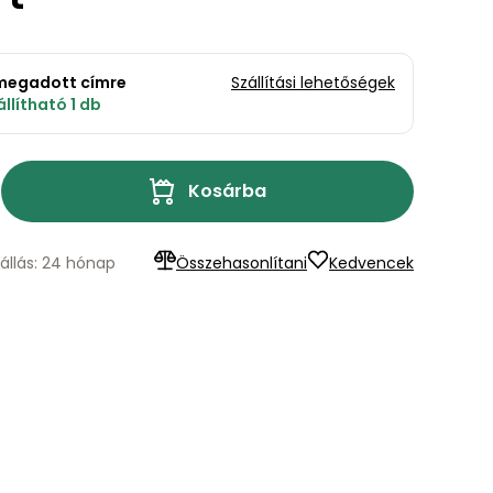
a megadott címre
Szállítási lehetőségek
llítható 1 db
Kosárba
állás: 24 hónap
Összehasonlítani
Kedvencek