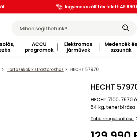
ál
Ingyenes szállítás felett 49 990 
solás,
ACCU
Elektromos
Medencék é
ezés
programok
járművek
szaunák
Tartozékok kistraktorokhoz
HECHT 57970
HECHT 5797
HECHT 7100, 7970 é
54 kg, teherbírása
Több megjelenítése
129 990 