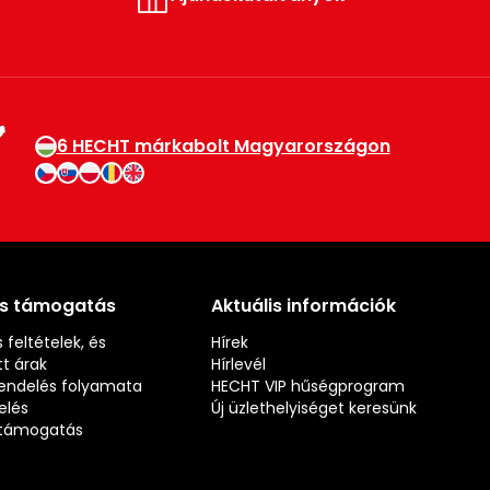
6 HECHT márkabolt Magyarországon
és támogatás
Aktuális információk
 feltételek, és
Hírek
t árak
Hírlevél
rendelés folyamata
HECHT VIP hűségprogram
elés
Új üzlethelyiséget keresünk
s támogatás