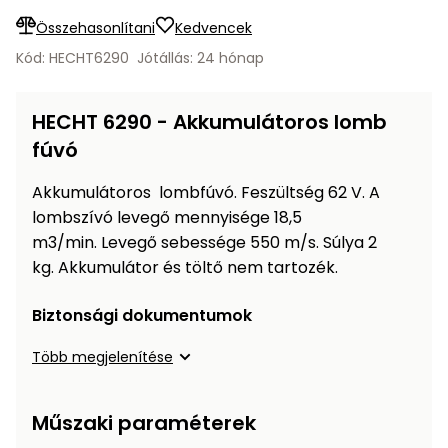
Öntözéstechnika
légkondícionálók
Összehasonlítani
Kedvencek
Kód: HECHT6290
Jótállás: 24 hónap
Szivattyú
HECHT 6290 - Akkumulátoros lomb
Magasnyomású
fúvó
mosó
Akkumulátoros lombfúvó. Feszültség 62 V. A
Seprőgép
lombszívó levegő mennyisége 18,5
m3/min. Levegő sebessége 550 m/s. Súlya 2
Hómaró
kg. Akkumulátor és töltő nem tartozék.
Biztonsági dokumentumok
Hólapát
és
Több megjelenítése
kiegészítő
Növényápolási
Műszaki paraméterek
kellékek