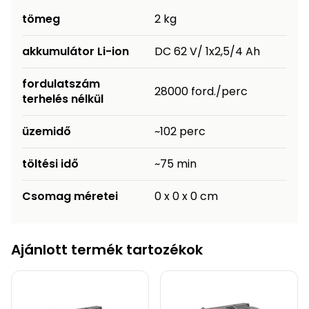
Permetező
tömeg
2 kg
akkumulátor Li-ion
DC 62 V/ 1x2,5/4 Ah
Üvegház
és
fordulatszám
melegház
28000 ford./perc
terhelés nélkül
Komposztáló
üzemidő
~102 perc
Kézi
töltési idő
~75 min
szerszám,
eszközök
Csomag méretei
0 x 0 x 0 cm
Kiegészítők
Ajánlott termék tartozékok