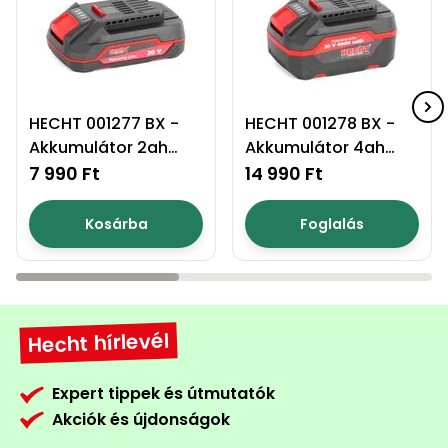
HECHT 001277 BX -
HECHT 001278 BX -
Akkumulátor 2ah
Akkumulátor 4ah
akku program 1278
akku program 1278
7 990 Ft
14 990 Ft
Kosárba
Foglalás
Hecht hírlevél
Expert tippek és útmutatók
Akciók és újdonságok