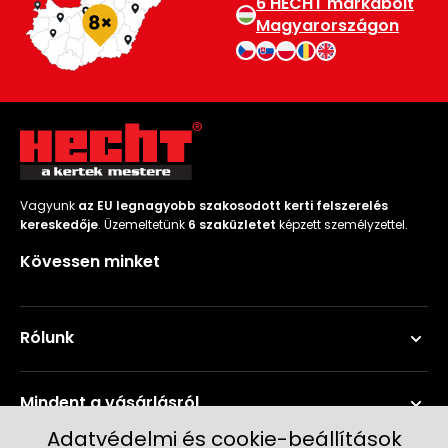
6 HECHT márkabolt
Magyarországon
Vagyunk
az EU legnagyobb szakosodott kerti felszerelés
kereskedője
. Üzemeltetünk
6 szaküzletet
képzett személyzettel.
Kövessen minket
Rólunk
Mindent a vásárlásról
Adatvédelmi és cookie-beállítások