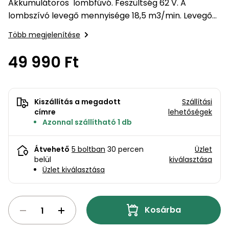
bútorok
program
Kompresszorok
Akkumulátoros lombfúvó. Feszültség 62 V. A
Kiegészítők
lombszívó levegő mennyisége 18,5 m3/min. Levegő
Rönkaprító,
sebessége 550 m/s. Súlya 2 kg. Akkumulátor és töltő
Lapvibrátorok,
rönkhasító
Több megjelenítése
szállítóeszközök
nem tartozék.
Infraszaunák
49 990 Ft
Ágaprító
Mérőeszközök
Grillek
Mérőműszerek
Kiszállítás a megadott
Szállítási
címre
lehetőségek
Lombfúvó-
Azonnal szállítható 1 db
szívó
Munkaasztalok
Átvehető
5 boltban
30 percen
Üzlet
Szállítókocsi
belül
kiválasztása
és
Porszívók
Üzlet kiválasztása
tartozékok
Úttakarító
Szórókocsi,
gépek
kézi szóró
Kosárba
Ventillátorok,