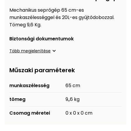
Öntözéstechnika
légkondícionálók
Mechanikus seprőgép 65 cm-es
munkaszélességgel és 20L-es gyűjtődobozzal.
Szivattyú
Tömeg 9,6 Kg.
Magasnyomású
Biztonsági dokumentumok
mosó
Több megjelenítése
Seprőgép
Műszaki paraméterek
Hómaró
munkaszélesség
65 cm
Hólapát
és
tömeg
9,,6 kg
kiegészítő
Csomag méretei
0 x 0 x 0 cm
Növényápolási
kellékek