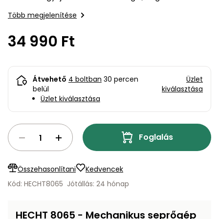
bútorok
program
Kompresszorok
Kiegészítők
Több megjelenítése
Rönkaprító,
Lapvibrátorok,
rönkhasító
34 990 Ft
szállítóeszközök
Infraszaunák
Ágaprító
Mérőeszközök
Átvehető
4 boltban
30 percen
Üzlet
Grillek
belül
kiválasztása
Mérőműszerek
Üzlet kiválasztása
Lombfúvó-
szívó
Munkaasztalok
Foglalás
Szállítókocsi
és
Porszívók
tartozékok
Összehasonlítani
Kedvencek
Kód: HECHT8065
Jótállás: 24 hónap
Úttakarító
Szórókocsi,
gépek
kézi szóró
HECHT 8065 - Mechanikus seprőgép
Ventillátorok,