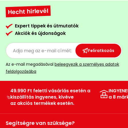
Permetező
Hecht hírlevél
Üvegház
Expert tippek és útmutatók
és
Akciók és újdonságok
melegház
Komposztáló
Feliratkozás
Kézi
Az e-mail megadásával
beleegyezik a személyes adatok
szerszám,
feldolgozásába
eszközök
49.990 Ft feletti vásárlás esetén a
INGYENE
Kiegészítők
kiszállítás ingyenes, kivéve
a 8 már
az akciós termékek esetén.
Segítségre van szüksége?