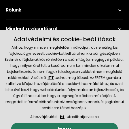
Rólunk
Mindent a vásárlásról
Adatvédelmi és cookie-beállítások
Szerviz és támogatás
Ahhoz, hogy minden megfelelően működjön, átmenetileg kis
fájlokat, úgynevezett cookie-kat kell tárolnunk a böngészőjében.
Ezeknek a fájloknak köszönhetően a számítógép megjegyzi például,
Aktuális információk
hogy milyen árut tett a kosárba, nem kell minden alkalommal
bejelentkeznie, és nem fogjuk feleslegesen zaklatni nem megfelelő
reklámokkal. A sütikről
ITT
tudhat meg többet. Az ÉRTEM gombra
kattintva kifejezi hozzájárulását a cookie-k használatához, és ezzel
Szállítás és fizetési módok
lehetővé teszi, hogy weboldalunkat folyamatosan fejleszthessük, és
úgy állíthassuk be, hogy a legmegfelelőbben működjön. A
megadott információk nálunk biztonságban vannak, és jogtalanul
Megbízható kereskedő
senki sem férhet hozzájuk.
A hozzájárulást
itt
utasíthatja vissza
© 2026 Hecht.cz
Általános szerződési feltételek