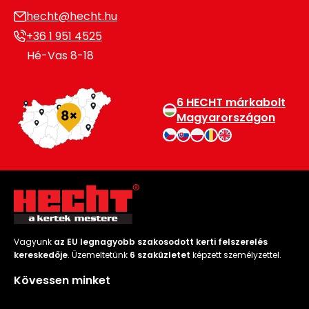
hecht@hecht.hu
+36 1 951 4525
Hé-Vas 8-18
6 HECHT márkabolt
Magyarországon
Vagyunk
az EU legnagyobb szakosodott kerti felszerelés
kereskedője
. Üzemeltetünk
6 szaküzletet
képzett személyzettel.
Kövessen minket