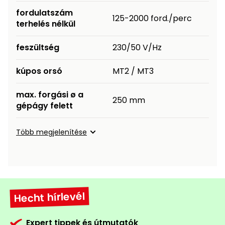
fordulatszám
125-2000 ford./perc
terhelés nélkül
feszültség
230/50 V/Hz
kúpos orsó
MT2 / MT3
max. forgási ø a
250 mm
gépágy felett
Több megjelenítése
Hecht hírlevél
Expert tippek és útmutatók