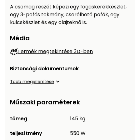
A csomag részét képezi egy fogaskerékkészlet,
Permetező
egy 3-pofás tokmány, cserélhető pofák, egy
kulcskészlet és egy olajteknő is.
Üvegház
és
Média
melegház
Termék megtekintése 3D-ben
Komposztáló
Biztonsági dokumentumok
Kézi
szerszám,
Több megjelenítése
eszközök
Kiegészítők
Műszaki paraméterek
tömeg
145 kg
teljesítmény
550 W