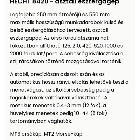
HECHT 8420 - asztali esztergagép
Öntözéstechnika
légkondícionálók
Legfeljebb 250 mm átmérőjű és 550 mm
maximális hosszúságú munkadarabok külső és
Szivattyú
belső esztergálásához tervezett, asztali
esztergapad. Az orsó fordulatszáma hat
Magasnyomású
fokozatban állítható: 125, 210, 420, 620, 1000 és
mosó
2000 fordulat/perc. A sebesség kiválasztása a
szíj tárcsákon történő mozgatásával történik.
Seprőgép
A stabil, precíziósan csiszolt szán és az
automatikus hosszirányú eltolás lehetővé teszi a
Hómaró
menetvágást, az eltolási sebesség pedig a
fogaskerekek váltásával választható. A
Hólapát
metrikus menetek 0,4–3 mm (12 fok), a
és
kiegészítő
hüvelykes menetek pedig 10–44 (8 fok)
tartományban vághatók.
Növényápolási
kellékek
MT3 orsókúp, MT2 Morse-kúp.