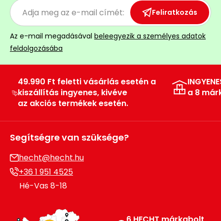
Feliratkozás
Permetező
Az e-mail megadásával
beleegyezik a személyes adatok
Üvegház
feldolgozásába
és
melegház
49.990 Ft feletti vásárlás esetén a
INGYENE
Komposztáló
kiszállítás ingyenes, kivéve
a 8 már
az akciós termékek esetén.
Kézi
szerszám,
eszközök
Segítségre van szüksége?
Kiegészítők
hecht@hecht.hu
+36 1 951 4525
Hé-Vas 8-18
6 HECHT márkabolt