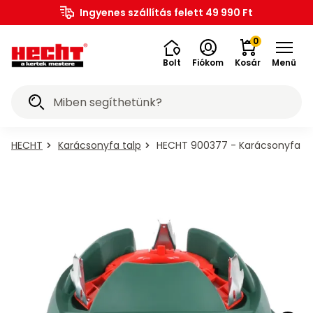
ACCU
Kerti
Rönkaprító,
Lombfúvó-
Magasnyomású
Növényápolási
Barkácsolás,
Akkumulátoros
Földfúró
ACCU
6020
5040
1278
Elektromos
Elektromos
Elektromos
Kisállat
PROMINENT
Ingyenes szállítás felett 49 990 Ft
OUTLET%
gépek,
Fűnyíró
traktor,
Gyepszellőztető
Szegélynyíró
Fűkasza
Kapálógép
Sövényvágó
Fűrészek
Ágaprító
Grillek
Öntözéstechnika
Szivattyú
Seprőgép
Hómaró
és
Permetező
szerszám,
Kiegészítők
Barkácsgépek
Kiegészítők
Fűtőberendezések
buggy,
Bukósisakok
és
Gyermekjátékok
Járművek
HU
Program
bútorok
rönkhasító
szívó
mosó
kellékek
építkezés
szerszámok
gépek
programok
akku
akku
akku
járművek
kerkpárok
robogók
kellékek
állateledel
eszközök
rider
kiegészítő
eszközök
motor
szaunák
0
program
program
program
Bolt
Fiókom
Kosár
Menü
Akciós
Mindent a
Mindent a
Mindent a
Mindent a
Mindent a
Mindent a
Mindent a
Mindent a
Mindent a
Mindent a
Mindent a
Mindent a
Mindent a
Mindent a
Mindent a
Mindent a
Mindent a
Mindent a
Mindent a
Mindent a
Mindent a
Mindent a
Mindent a
Mindent a
Mindent a
Mindent a
Mindent a
Mindent a
Mindent a
Mindent a
Mindent a
Mindent a
Mindent a
Mindent a
Mindent a
Mindent a
Mindent a
Mindent a
Mindent a
Mindent a
Mindent a
Mindent a
Mindent a
Mindent a
Mindent a
Mindent a
ajánlatok
kategóriáról
kategóriáról
kategóriáról
kategóriáról
kategóriáról
kategóriáról
kategóriáról
kategóriáról
kategóriáról
kategóriáról
kategóriáról
kategóriáról
kategóriáról
kategóriáról
kategóriáról
kategóriáról
kategóriáról
kategóriáról
kategóriáról
kategóriáról
kategóriáról
kategóriáról
kategóriáról
kategóriáról
kategóriáról
kategóriáról
kategóriáról
kategóriáról
kategóriáról
kategóriáról
kategóriáról
kategóriáról
kategóriáról
kategóriáról
kategóriáról
kategóriáról
kategóriáról
kategóriáról
kategóriáról
kategóriáról
kategóriáról
kategóriáról
kategóriáról
kategóriáról
kategóriáról
kategóriáról
őberendezések
tözéstechnika
epszellőztető
ermekjátékok
agasnyomású
kkumulátoros
övényápolási
arkácsgépek
arkácsolás,
Szegélynyíró
Bukósisakok
Sövényvágó
Rönkaprító,
Kiegészítők
Kiegészítők
Elektromos
Elektromos
Elektromos
PROMINENT
Kapálógép
Lombfúvó-
HECHT 1278
Hólapát és
Permetező
Medencék
Seprőgép
Járművek
Szivattyú
OUTLET%
Ágaprító
Fűrészek
Földfúró
Fűkasza
Hómaró
Kisállat
Fűnyíró
Fűnyíró
Grillek
HECHT
HECHT
Quad,
ACCU
ACCU
Kerti
Kerti
Kézi
OUTLET%
szerszámok
programok
és szaunák
rönkhasító
állateledel
kiegészítő
5040 akku
6020 akku
szerszám,
kerkpárok
építkezés
járművek
Program
robogók
bútorok
kellékek
kellékek
traktor,
buggy,
gépek,
gépek
mosó
szívó
akku
HECHT
Karácsonyfa talp
HECHT 900377 - Karácsonyfa ta
Kerti
Elektromos
Utolsó
Faszenes
Benzinmotoros
Benzinmotoros
Méret
Akkumulátoros
eszközök
eszközök
program
program
program
motor
rider
Csiszológép
Kályhák
Robotfűnyírók
Akkumulátoros
Akkumulátoros
Akkumulátoros
Benzinmotoros
Akkumulátoros
Hintafűrészek
Benzinmotoros
Esőztetők
Elektromos
Akkumulátoros
Üzemanyagkannák
Járművek
hosszabbítók
darabok
grillek
szivattyúk
seprőgép
- XS
járművek
gépek,
HECHT
HECHT
Billenővályús
Fúró-
Magasnyomású
Akkumulátor
Elektromos
Elektromos
Benzinmotoros
Asztalok
Akkumulátoros
Alumínium
Virágföldek
Robogók
Medencék
Baromfiketrecek
Kutyaeledel
6020
6020
körfűrészek
csavarozók
mosó
töltők
kerkpárok
kerékpárok
eszközök
Szállítási
Felfújható
Egyéb
Olaj,
Mechanikus
Tartozékok
Gázos
Házi
Tartozékok
Olaj
Méret
Pedálos
akku
akku
Tartozékok
Fűnyíró
Benzinmotoros
Elektromos
Benzinmotoros
Elektromos
Benzinmotoros
Láncfűrészek
Elektromos
Időzítők
Benzinmotoros
Benzinmotoros
Ágvágók
Kiegészítők
Kiegészítők
KIegészítők
Quadok
sérült
medencék
barkácsgépek
kenőanyag
fűnyíró
kistraktorokhoz
grillek
vízmű
seprőgépekhez
leeresztő
- S
járművek
HECHT
Tartozékok
Tartozékok
Függőleges
program
Kerekes
Akkumulátoros
program
Elektromos
Medence
Kaparófák
Barkácsolás,
darabok
és játékok
Tartozékok
Hintaágyak
Benzinmotoros
Fenyőmulcsok
Akkumulátorok
Macskaeledel
1277,
magasnyomású
elektromos
rönkhasítók
hólapát
szerszámok
robogók
létra
macskáknak
Fűnyíró
Magassági
Elektromos
Szórófejek,
Tartozékok
Balták,
Méret
építkezés
HECHT
HECHT
1278
mosókhoz
kerékpárokhoz
Szervizkészletek
Elektromos
Elektromos
Benzinmotoros
Elektromos
Akkumulátoros
Elektromos
Merülőszivattyúk
Akkumulátoros
Védőfelszerelés
Fúrógép
Buggy
Játék
traktor,
ágvágók
grillek
szórópisztolyok
permetezőkhöz
fejszék
- M
5040
5040
Kerti
Tartozékok
akku
Elektromos
Medence
szerszámok
rider
Elektromos
Műanyag
Trágyák
Áramfejlesztők
Kiegészítők
Kifutók
akku
akku
ACCU
bútor
rönkhasítókhoz
program
mopedek
szűrés
Tartozékok
Tartozékok
Tartozékok
Szökőkutak,
Tartozékok
Kézi
Erdészeti
Méret
program
program
készletek
Fúrókalapács
Üzemanyagkannák
Akkumulátoros
Kiegészítők
Tömlőcsatlakozók
Olaj
Motorkekékpár
programok
fűkaszákhoz,
szegélynyíróhoz
kapálógépekhez
tószivattyúk
hómarókhoz
permetezők
rönkmozgatók
- L
Gyepszellőztető
Trambulin
Quad,
Vízszintes
KIegészítők,