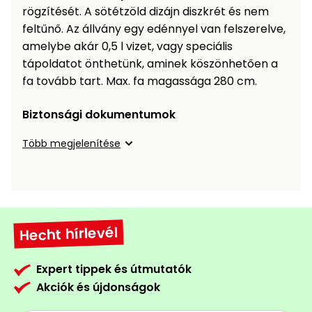
Öntözéstechnika
légkondícionálók
rögzítését. A sötétzöld dizájn diszkrét és nem
feltűnő. Az állvány egy edénnyel van felszerelve,
amelybe akár 0,5 l vizet, vagy speciális
Szivattyú
tápoldatot önthetünk, aminek köszönhetően a
fa tovább tart. Max. fa magassága 280 cm.
Magasnyomású
mosó
Biztonsági dokumentumok
Seprőgép
Több megjelenítése
Hómaró
Hólapát
Hecht hírlevél
és
kiegészítő
Expert tippek és útmutatók
Növényápolási
Akciók és újdonságok
kellékek