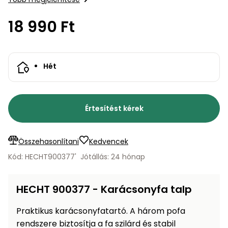
bútorok
program
Kompresszorok
Kiegészítők
18 990 Ft
Rönkaprító,
Lapvibrátorok,
rönkhasító
szállítóeszközök
Infraszaunák
Ágaprító
Hét
Mérőeszközök
Grillek
Mérőműszerek
Értesítést kérek
Lombfúvó-
szívó
Munkaasztalok
Összehasonlítani
Kedvencek
Szállítókocsi
Kód: HECHT900377'
Jótállás: 24 hónap
és
Porszívók
tartozékok
HECHT 900377 - Karácsonyfa talp
Úttakarító
Szórókocsi,
gépek
kézi szóró
Praktikus karácsonyfatartó. A három pofa
rendszere biztosítja a fa szilárd és stabil
Ventillátorok,