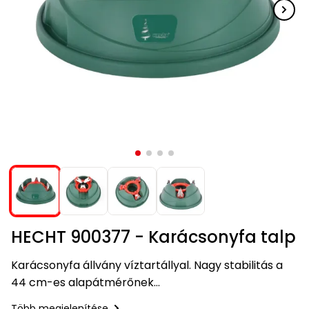
Kiegészítők
szegélynyírókhoz
Hóeke
Magvak
Barkácsgépek
Robotporszívók
Kutyaházak
HECHT
HECHT
Kerti
buggy,
rönkhasítók
tartozékok
Elektromos
Gérvágó
Tartozékok
Háti
Elektromos
Méret
1278
1278
házak
motor
Védőeszközök
Benzinmotoros
Tömlők
Fűrészek
Bukósisakok
Víz
fűrész
szivattyúkhoz
permetezők
hosszabbító
- XL
akku
akku
járművek
Szegélynyíró
Szőtt/nem
Hálók,
Földfúró
alatti
Hócipő
Nyúlketrecek
program
program
Rollerek,
szőtt
kefék,
gépek
robogók
Lámpák
Háromkerekű
Tömlőkocsik,
hoverboardok
textíliák
porszívók
Gyalugép
Komposztálók
Akkumulátorok
Medencék
fűnyíró
HECHT
tömlőtartók
HECHT
Fűkasza
és
Jégtörő
Betonkeverők
Szőrmeápolás
6260
6260
Napernyők
Növényvédelem
Bukósisakok
Vízkezelés
Alternáló
akku
akku
szaunák
Habarcskeverő
Metszőollók
fűkasza
program
program
Kapálógép
PROMINENT
Kiegészítők
Napozó
Gyermekjátékok
állateledel
Egyéb
Vízvizsgálók
Tárcsás
Sövényvágó
ágyak
Körfűrész
ACCU
fűnyíró
ollók
Kisállat
Program
Fűtőberendezések
Székek,
Tisztítószerek
kellékek
Sarokcsiszoló,
Tartozékok
padok
polírozó
fűnyírókhoz
Sövényvágó
Hamuporszívók
Ajándékkártya
Vízi
HECHT 900377 - Karácsonyfa talp
Tartozékok
játékok
Szúrófűrész
Fűrészek
Karácsonyfa állvány víztartállyal. Nagy stabilitás a
Hegesztők
Egyéb
44 cm-es alapátmérőnek
Tartozékok
VIP
Kerti
bónusz
barkácsgépekhez
köszönhetően. Törzsátmérő 4-11 cm.
Több megjelenítése