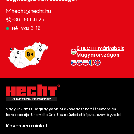
hecht@hecht.hu
+36 1 951 4525
Hé-Vas 8-18
6 HECHT márkabolt
Magyarországon
Vagyunk
az EU legnagyobb szakosodott kerti felszerelés
kereskedője
. Üzemeltetünk
6 szaküzletet
képzett személyzettel.
Kövessen minket