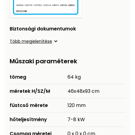
Biztonsági dokumentumok
Több megjelenítése
Műszaki paraméterek
tömeg
64 kg
méretek H/SZ/M
46x48x93 cm
füstcső mérete
120 mm
hőteljesítmény
7-8 kW
Csomag méretei
0 x 0 x 0 cm