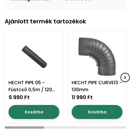
Ajánlott termék tartozékok
HECHT PIPE 05 -
HECHT PIPE CURVE13 -
Füstcső 0,5m / 120
130mm
mm
5 990 Ft
11 990 Ft
Kosárba
Kosárba