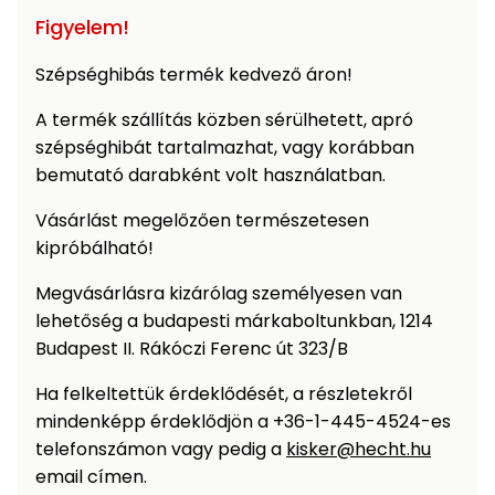
Öntözéstechnika
légkondícionálók
Figyelem!
Szépséghibás termék kedvező áron!
Szivattyú
A termék szállítás közben sérülhetett, apró
Magasnyomású
szépséghibát tartalmazhat, vagy korábban
mosó
bemutató darabként volt használatban.
Vásárlást megelőzően természetesen
Seprőgép
kipróbálható!
Hómaró
Megvásárlásra kizárólag személyesen van
lehetőség a budapesti márkaboltunkban, 1214
Budapest II. Rákóczi Ferenc út 323/B
Hólapát
és
Ha felkeltettük érdeklődését, a részletekről
kiegészítő
mindenképp érdeklődjön a +36-1-445-4524-es
Növényápolási
telefonszámon vagy pedig a
kisker@hecht.hu
kellékek
email címen.