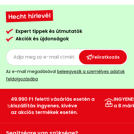
Hecht hírlevél
Expert tippek és útmutatók
Akciók és újdonságok
Feliratkozás
Az e-mail megadásával
beleegyezik a személyes adatok
feldolgozásába
49.990 Ft feletti vásárlás esetén a
INGYENE
kiszállítás ingyenes, kivéve
a 8 már
az akciós termékek esetén.
Segítségre van szüksége?