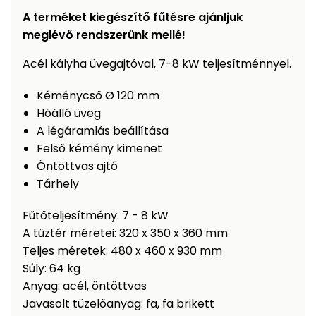
A terméket kiegészítő fűtésre ajánljuk
Permetező
meglévő rendszerünk mellé!
Üvegház
Acél kályha üvegajtóval, 7-8 kW teljesítménnyel.
és
melegház
Kéménycső Ø 120 mm
Hőálló üveg
Komposztáló
A légáramlás beállítása
Felső kémény kimenet
Kézi
Öntöttvas ajtó
szerszám,
Tárhely
eszközök
Fűtőteljesítmény: 7 - 8 kW
Kiegészítők
A tűztér méretei: 320 x 350 x 360 mm
Teljes méretek: 480 x 460 x 930 mm
Súly: 64 kg
Anyag: acél, öntöttvas
Javasolt tüzelőanyag: fa, fa brikett