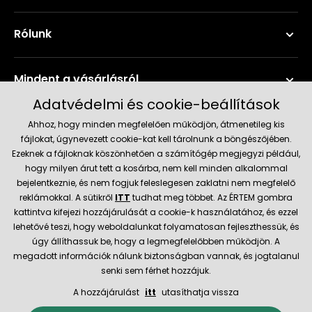
Rólunk
Mindent a vásárlásról
Adatvédelmi és cookie-beállítások
Szerviz és támogatás
Ahhoz, hogy minden megfelelően működjön, átmenetileg kis
fájlokat, úgynevezett cookie-kat kell tárolnunk a böngészőjében.
Ezeknek a fájloknak köszönhetően a számítógép megjegyzi például,
Aktuális információk
hogy milyen árut tett a kosárba, nem kell minden alkalommal
bejelentkeznie, és nem fogjuk feleslegesen zaklatni nem megfelelő
reklámokkal. A sütikről
ITT
tudhat meg többet. Az ÉRTEM gombra
kattintva kifejezi hozzájárulását a cookie-k használatához, és ezzel
Szállítás és fizetési módok
lehetővé teszi, hogy weboldalunkat folyamatosan fejleszthessük, és
úgy állíthassuk be, hogy a legmegfelelőbben működjön. A
Megbízható kereskedő
megadott információk nálunk biztonságban vannak, és jogtalanul
senki sem férhet hozzájuk.
A hozzájárulást
itt
utasíthatja vissza
© 2026 Hecht.cz
Általános szerződési feltételek