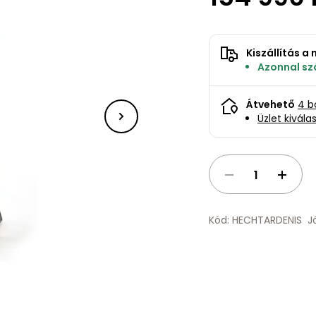
Kiszállítás 
Azonnal szá
Átvehető
4 b
Üzlet kivála
Kód: HECHTARDENIS
J