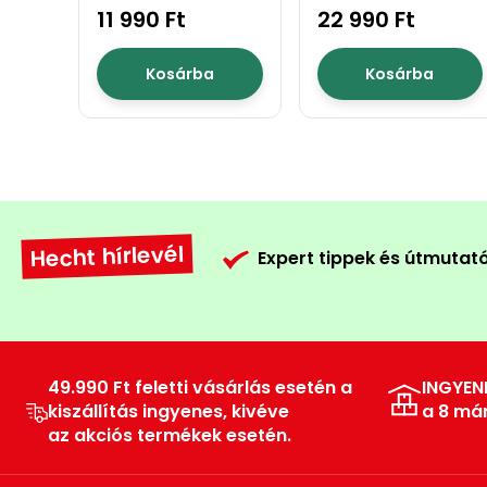
11 990 Ft
22 990 Ft
Kosárba
Kosárba
Hecht hírlevél
Expert tippek és útmutat
49.990 Ft feletti vásárlás esetén a
INGYEN
kiszállítás ingyenes, kivéve
a 8 má
az akciós termékek esetén.