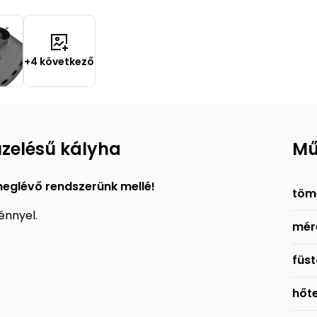
+4 következő
üzelésű kályha
Mű
 meglévő rendszerünk mellé!
töm
énnyel.
mér
füs
hőt