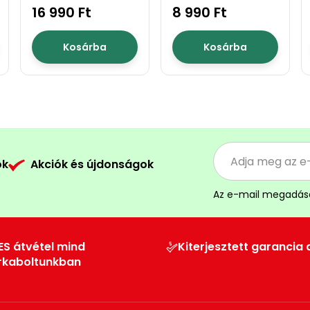
130mm
16 990 Ft
mm
8 990 Ft
Kosárba
Kosárba
ók
Akciók és újdonságok
Az e-mail megadás
ES átvétel mind
Kiterjesztett garancia 
rkaboltunkban