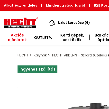
Alkatrész rendelés
|
Mindent a vásárlásról
|
B2B Port
Üzlet keresése (6)
Akciós
Kerti gépek,
Barkác
OUTLET%
ajánlatok
eszközök
építk
HECHT
Kályhák
HECHT ARDENIS - Szilárd tüzelésű 
Ingyenes szállítás