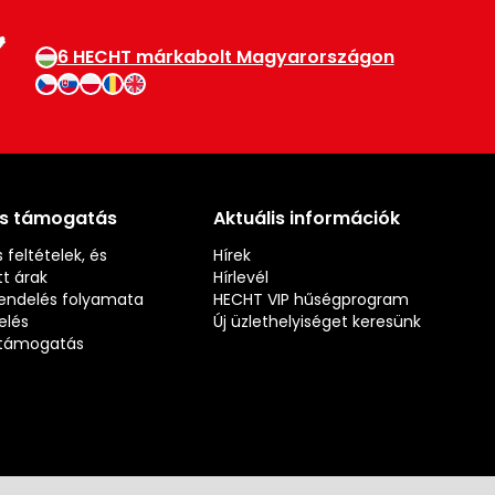
6 HECHT márkabolt Magyarországon
és támogatás
Aktuális információk
 feltételek, és
Hírek
t árak
Hírlevél
rendelés folyamata
HECHT VIP hűségprogram
elés
Új üzlethelyiséget keresünk
s támogatás