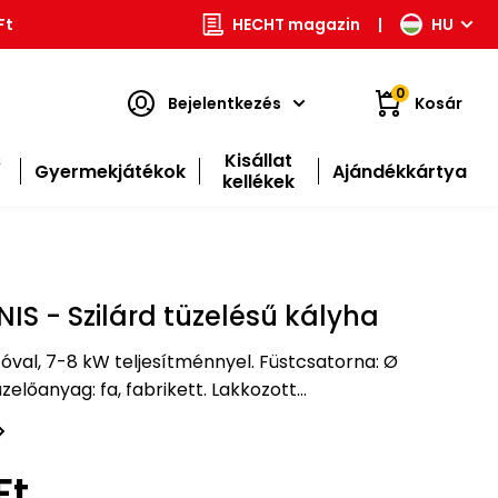
Ft
HECHT magazin
|
HU
0
Bejelentkezés
Kosár
s
Kisállat
Gyermekjátékok
Ajándékkártya
kellékek
S - Szilárd tüzelésű kályha
óval, 7-8 kW teljesítménnyel. Füstcsatorna: Ø
zelőanyag: fa, fabrikett. Lakkozott
készült.
Ft