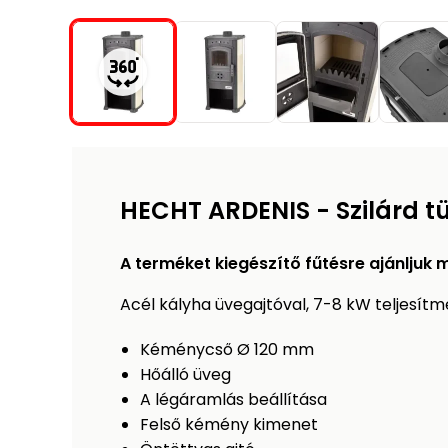
HECHT ARDENIS - Szilárd t
A terméket kiegészítő fűtésre ajánljuk
Acél kályha üvegajtóval, 7-8 kW teljesítm
Kéménycső Ø 120 mm
Hőálló üveg
A légáramlás beállítása
Felső kémény kimenet