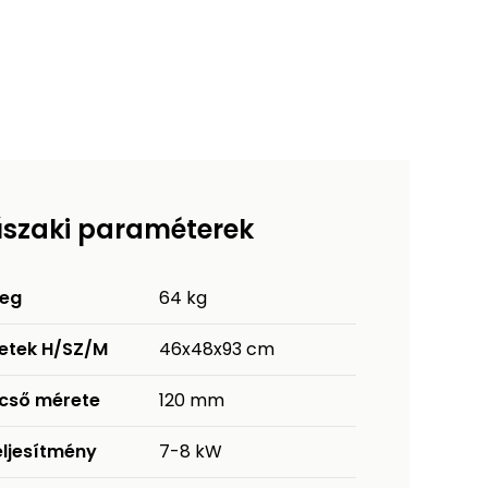
szaki paraméterek
eg
64 kg
etek H/SZ/M
46x48x93 cm
tcső mérete
120 mm
eljesítmény
7-8 kW