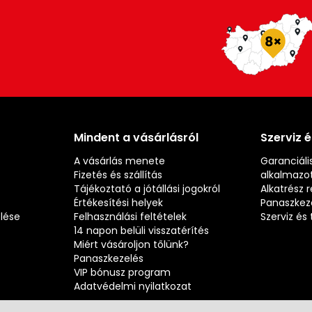
Mindent a vásárlásról
Szerviz 
A vásárlás menete
Garanciális
Fizetés és szállítás
alkalmazot
Tájékoztató a jótállási jogokról
Alkatrész 
Értékesítési helyek
Panaszkez
elése
Felhasználási feltételek
Szerviz é
14 napon belüli visszatérítés
Miért vásároljon tőlünk?
Panaszkezelés
VIP bónusz program
Adatvédelmi nyilatkozat