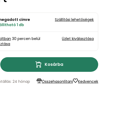
a megadott címre
Szállítási lehetőségek
llítható 1 db
oltban
30 percen belül
Üzlet kiválasztása
sztása
Kosárba
ótállás: 24 hónap
Összehasonlítani
Kedvencek