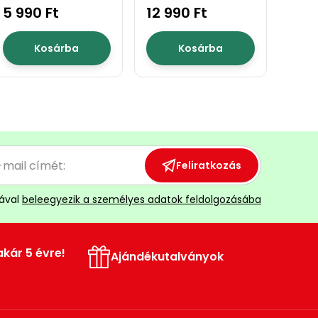
mm
5 990 Ft
12 990 Ft
Kosárba
Kosárba
Feliratkozás
ával
beleegyezik a személyes adatok feldolgozásába
akár 5 évre!
Ajándékutalványok