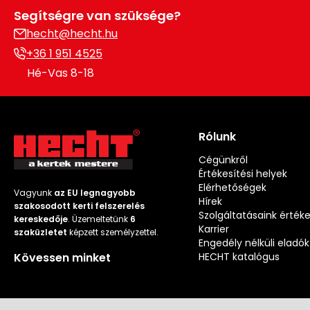
Segítségre van szüksége?
hecht@hecht.hu
+36 1 951 4525
Hé-Vas 8-18
Rólunk
Cégünkről
Értékesítési helyek
Elérhetőségek
Vagyunk
az EU legnagyobb
Hírek
szakosodott kerti felszerelés
Szolgáltatásaink érték
kereskedője
. Üzemeltetünk
6
Karrier
szaküzletet
képzett személyzettel.
Engedély nélküli eladók
Kövessen minket
HECHT katalógus