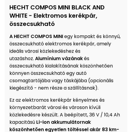
Öntözéstechnika
légkondícionálók
HECHT COMPOS MINI BLACK AND
WHITE - Elektromos kerékpár,
Szivattyú
összecsukható
A HECHT COMPOS MINI
egy kompakt és könnyű,
Magasnyomású
mosó
összecsukható elektromos kerékpár, amely
ideális városi közlekedéshez és
utazáshoz.
Alumínium vázának
és
Seprőgép
összecsukható kialakításának köszönhetően
könnyen összecsukható egy autó
Hómaró
csomagtartójába vagy táskájába (opcionális
kiegészítő - nem része a szállításnak).
Hólapát
és
Ez az elektromos kerékpár kényelmes és
kiegészítő
környezetbarát városi és városon kívüli
közlekedésre készült. A beépített, 36 V / 10,4 Ah
Növényápolási
kapacitású
Li-ion akkumulátornak
kellékek
köszönhetően egyetlen töltéssel akár 83 km-