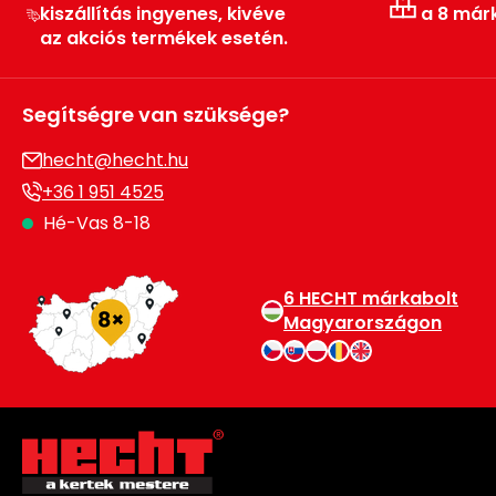
kiszállítás ingyenes, kivéve
a 8 már
az akciós termékek esetén.
Segítségre van szüksége?
hecht@hecht.hu
+36 1 951 4525
Hé-Vas 8-18
6 HECHT márkabolt
Magyarországon