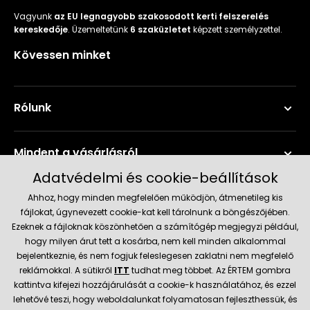
Vagyunk
az EU legnagyobb szakosodott kerti felszerelés
kereskedője
. Üzemeltetünk
6 szaküzletet
képzett személyzettel.
Kövessen minket
Rólunk
Mindent a vásárlásról
Adatvédelmi és cookie-beállítások
Szerviz és támogatás
Ahhoz, hogy minden megfelelően működjön, átmenetileg kis
fájlokat, úgynevezett cookie-kat kell tárolnunk a böngészőjében.
Ezeknek a fájloknak köszönhetően a számítógép megjegyzi például,
Aktuális információk
hogy milyen árut tett a kosárba, nem kell minden alkalommal
bejelentkeznie, és nem fogjuk feleslegesen zaklatni nem megfelelő
reklámokkal. A sütikről
ITT
tudhat meg többet. Az ÉRTEM gombra
kattintva kifejezi hozzájárulását a cookie-k használatához, és ezzel
Szállítás és fizetési módok
lehetővé teszi, hogy weboldalunkat folyamatosan fejleszthessük, és