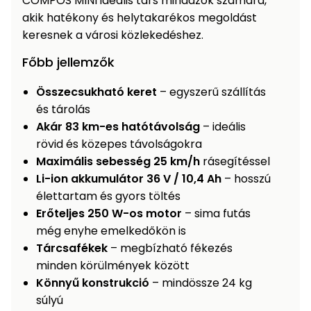
COMPOS MINI ideális társ mindazok számára,
akik hatékony és helytakarékos megoldást
keresnek a városi közlekedéshez.
Főbb jellemzők
Összecsukható keret
– egyszerű szállítás
és tárolás
Akár 83 km-es hatótávolság
– ideális
rövid és közepes távolságokra
Maximális sebesség 25 km/h
rásegítéssel
Li-ion akkumulátor 36 V / 10,4 Ah
– hosszú
élettartam és gyors töltés
Erőteljes 250 W-os motor
– sima futás
még enyhe emelkedőkön is
Tárcsafékek
– megbízható fékezés
minden körülmények között
Könnyű konstrukció
– mindössze 24 kg
súlyú