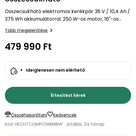
bútorok
program
Kompresszorok
Kiegészítők
Összecsukható elektromos kerékpár 36 V / 10,4 Ah /
Rönkaprító,
Lapvibrátorok,
375 Wh akkumulátorral. 250 W-os motor, 16"-os
rönkhasító
szállítóeszközök
Infraszaunák
kerekek, súly 24 kg, hatótávolság akár 83 km. LED-es
Több megjelenítése
első és hátsó lámpák. Akkumulátor és töltő…
Ágaprító
Mérőeszközök
479 990 Ft
Grillek
Mérőműszerek
Ideiglenesen nem elérhető
Lombfúvó-
szívó
Munkaasztalok
Szállítókocsi
Értesítést kérek
és
Porszívók
tartozékok
Úttakarító
Összehasonlítani
Kedvencek
Szórókocsi,
gépek
kézi szóró
Kód: HECHTCOMPOSMINIBW'
Jótállás: 24 hónap
Ventillátorok,