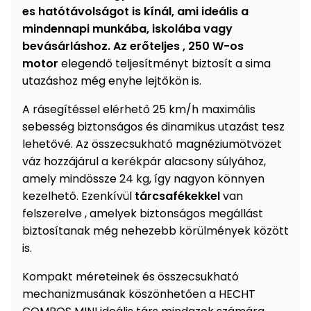
es hatótávolságot is kínál, ami ideális a
Permetező
mindennapi munkába, iskolába vagy
bevásárláshoz. Az erőteljes
, 250 W-os
Üvegház
motor
elegendő teljesítményt biztosít a sima
és
utazáshoz még enyhe lejtőkön is.
melegház
A rásegítéssel elérhető 25 km/h maximális
Komposztáló
sebesség biztonságos és dinamikus utazást tesz
lehetővé. Az összecsukható magnéziumötvözet
Kézi
váz hozzájárul a kerékpár alacsony súlyához,
szerszám,
amely mindössze 24 kg, így nagyon könnyen
eszközök
kezelhető. Ezenkívül
tárcsafékekkel
van
felszerelve , amelyek biztonságos megállást
Kiegészítők
biztosítanak még nehezebb körülmények között
is.
Kompakt méreteinek és összecsukható
mechanizmusának köszönhetően a HECHT