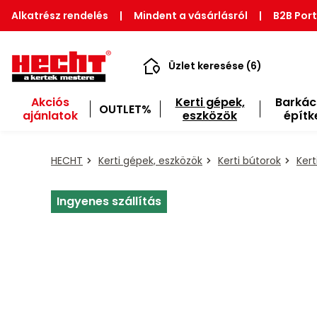
Alkatrész rendelés
|
Mindent a vásárlásról
|
B2B Port
Üzlet keresése (6)
Akciós
Kerti gépek,
Barkác
OUTLET%
ajánlatok
eszközök
építk
HECHT
Kerti gépek, eszközök
Kerti bútorok
Kert
Ingyenes szállítás