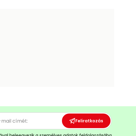
Feliratkozás
ával
beleegyezik a személyes adatok feldolgozásába