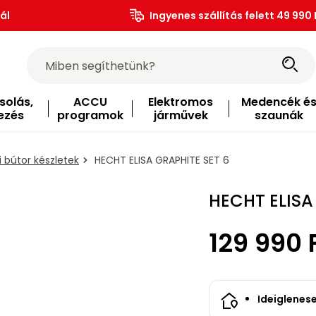
ál
Ingyenes szállítás felett 49 990 
solás,
ACCU
Elektromos
Medencék é
ezés
programok
járművek
szaunák
i bútor készletek
HECHT ELISA GRAPHITE SET 6
HECHT ELISA
129 990 
Ideiglenes