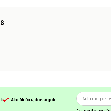
 6
ók
Akciók és újdonságok
Az e-mail megadás