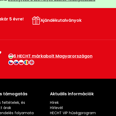
akár 5 évre!
Ajándékutalványok
6 HECHT márkabolt Magyarországon
és támogatás
Aktuális információk
 feltételek, és
Hírek
t árak
Hírlevél
rendelés folyamata
HECHT VIP hűségprogram