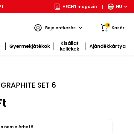
Ft
HECHT magazin
|
HU
0
Bejelentkezés
Kosár
s
Kisállat
Gyermekjátékok
Ajándékkártya
kellékek
 GRAPHITE SET 6
Ft
en nem elérhető