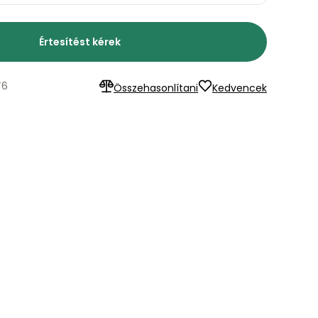
Értesítést kérek
T6
Összehasonlítani
Kedvencek