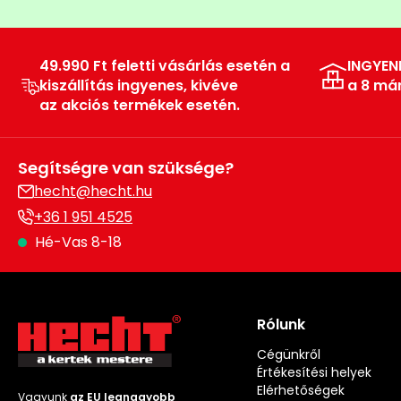
49.990 Ft feletti vásárlás esetén a
INGYEN
kiszállítás ingyenes, kivéve
a 8 má
az akciós termékek esetén.
Segítségre van szüksége?
hecht@hecht.hu
+36 1 951 4525
Hé-Vas 8-18
Rólunk
Cégünkről
Értékesítési helyek
Elérhetőségek
Vagyunk
az EU legnagyobb