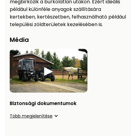
megbirkózik a burkolatlan utakon. Ezért ideális
Permetező
például különféle anyagok szállítására
kertekben, kertészetben, felhasználható például
Üvegház
települési zöldterületek kezelésében is.
és
melegház
Média
Komposztáló
Kézi
szerszám,
eszközök
Kiegészítők
Biztonsági dokumentumok
Több megjelenítése