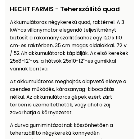
Öntözéstechnika
légkondícionálók
HECHT FARMIS - Teherszállító quad
Akkumulátoros négykerekű quad, raktérrel. A 3
Szivattyú
kW-os villanymotor elegendő teljesítményt
biztosít a rakomány szállításához egy 120 x 110
Magasnyomású
cm-es raktérben, 35 cm magas oldalakkal. 72 V
mosó
/ 52 Ah akkumulátorok táplálják. Az első kerekek
25x8-12"-os, a hátsók 25x10-12"-es gumikkal
Seprőgép
vannak borítva.
Az akkumulátoros meghajtás alapvető előnye a
Hómaró
csendes működés, károsanyag-kibocsátás
nélkül. Az akkumulátoros gépek ezért zárt
Hólapát
térben is üzemeltethetők, vagy ahol a zaj
és
kiegészítő
zavarhatja a környezetet.
Növényápolási
A durva gumimintázatnak köszönhetően a
kellékek
teherszállító négykerekű könnyedén