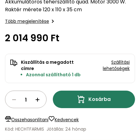
bútorok
program
Kompresszorok
Akkumulátoros teherszállító quad. Motor 3000 W.
Kiegészítők
Raktér mérete 120 x 110 x 35 cm
Rönkaprító,
Lapvibrátorok,
rönkhasító
Több megjelenítése
szállítóeszközök
Infraszaunák
2 014 990 Ft
Ágaprító
Mérőeszközök
Grillek
Mérőműszerek
Kiszállítás a megadott
Szállítási
címre
lehetőségek
Lombfúvó-
Azonnal szállítható 1 db
szívó
Munkaasztalok
Szállítókocsi
Kosárba
és
Porszívók
tartozékok
Úttakarító
Szórókocsi,
Összehasonlítani
Kedvencek
gépek
kézi szóró
Kód: HECHTFARMIS
Jótállás: 24 hónap
Ventillátorok,