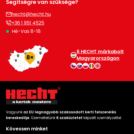
Segítségre van szüksége?
hecht@hecht.hu
+36 1 951 4525
Hé-Vas 8-18
6 HECHT márkabolt
Magyarországon
Vagyunk
az EU legnagyobb szakosodott kerti felszerelés
kereskedője
. Üzemeltetünk
6 szaküzletet
képzett személyzettel.
Kövessen minket