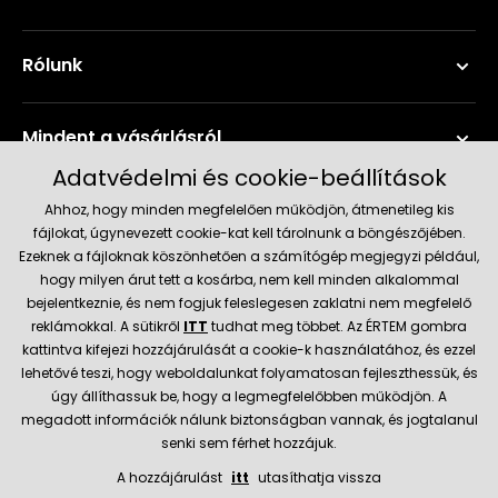
Rólunk
Mindent a vásárlásról
Adatvédelmi és cookie-beállítások
Szerviz és támogatás
Ahhoz, hogy minden megfelelően működjön, átmenetileg kis
fájlokat, úgynevezett cookie-kat kell tárolnunk a böngészőjében.
Ezeknek a fájloknak köszönhetően a számítógép megjegyzi például,
Aktuális információk
hogy milyen árut tett a kosárba, nem kell minden alkalommal
bejelentkeznie, és nem fogjuk feleslegesen zaklatni nem megfelelő
reklámokkal. A sütikről
ITT
tudhat meg többet. Az ÉRTEM gombra
kattintva kifejezi hozzájárulását a cookie-k használatához, és ezzel
Szállítás és fizetési módok
lehetővé teszi, hogy weboldalunkat folyamatosan fejleszthessük, és
úgy állíthassuk be, hogy a legmegfelelőbben működjön. A
megadott információk nálunk biztonságban vannak, és jogtalanul
Megbízható kereskedő
senki sem férhet hozzájuk.
A hozzájárulást
itt
utasíthatja vissza