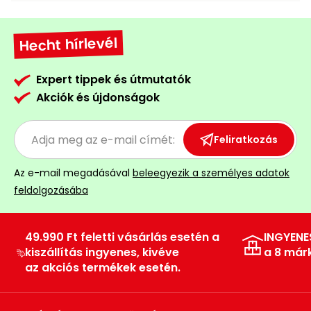
Hecht hírlevél
Expert tippek és útmutatók
Akciók és újdonságok
Feliratkozás
Az e-mail megadásával
beleegyezik a személyes adatok
feldolgozásába
49.990 Ft feletti vásárlás esetén a
INGYENE
kiszállítás ingyenes, kivéve
a 8 már
az akciós termékek esetén.