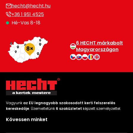
hecht@hecht.hu
+36 1 951 4525
Hé-Vas 8-18
6 HECHT márkabolt
Magyarországon
Vagyunk
az EU legnagyobb szakosodott kerti felszerelés
kereskedője
. Üzemeltetünk
6 szaküzletet
képzett személyzettel.
Kövessen minket