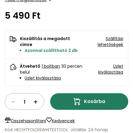
bútorok
program
Kompresszorok
Max. a székletterhelés 120 kg.
Kiegészítők
5 490 Ft
Rönkaprító,
Lapvibrátorok,
rönkhasító
szállítóeszközök
Infraszaunák
Ágaprító
Kiszállítás a megadott
Szállítási
Mérőeszközök
címre
lehetőségek
Azonnal szállítható 2 db
Grillek
Mérőműszerek
Átvehető
1 boltban
30 percen
Üzlet
Lombfúvó-
belül
kiválasztása
szívó
Munkaasztalok
Üzlet kiválasztása
Szállítókocsi
és
Porszívók
Kosárba
tartozékok
Úttakarító
Szórókocsi,
gépek
kézi szóró
Összehasonlítani
Kedvencek
Kód: HECHTFOLDISWHITESTOOL
Jótállás: 24 hónap
Ventillátorok,