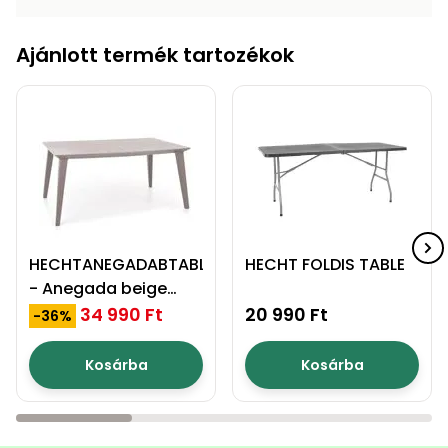
Permetező
Ajánlott termék tartozékok
Üvegház
és
melegház
Komposztáló
Kézi
szerszám,
HECHTANEGADABTABLE
HECHT FOLDIS TABLE
eszközök
- Anegada beige
asztal
34 990 Ft
20 990 Ft
-36%
Kiegészítők
Kosárba
Kosárba