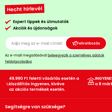
Hecht hírlevél
Expert tippek és útmutatók
Akciók és újdonságok
Feliratkozás
Az e-mail megadásával
beleegyezik a személyes adatok
feldolgozásába
49.990 Ft feletti vásárlás esetén a
INGYENE
kiszállítás ingyenes, kivéve
a 8 már
az akciós termékek esetén.
Segítségre van szüksége?