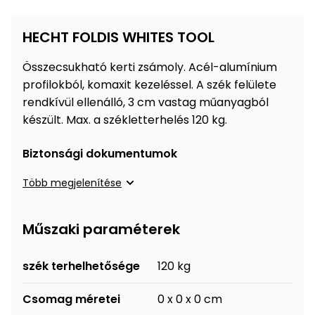
Öntözéstechnika
légkondícionálók
HECHT FOLDIS WHITES TOOL
Szivattyú
Összecsukható kerti zsámoly. Acél-alumínium
profilokból, komaxit kezeléssel. A szék felülete
Magasnyomású
rendkívül ellenálló, 3 cm vastag műanyagból
mosó
készült. Max. a székletterhelés 120 kg.
Seprőgép
Biztonsági dokumentumok
Több megjelenítése
Hómaró
Hólapát
Műszaki paraméterek
és
kiegészítő
szék terhelhetősége
120 kg
Növényápolási
kellékek
Csomag méretei
0 x 0 x 0 cm