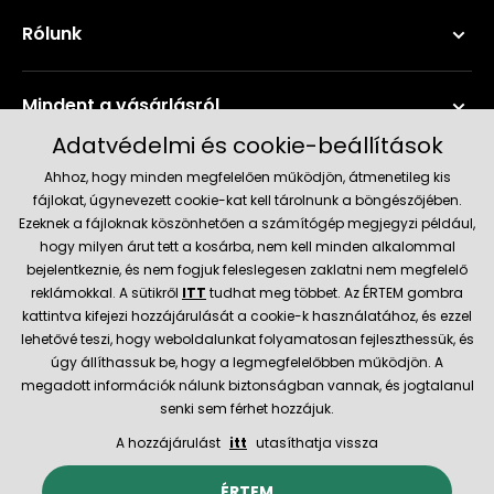
Rólunk
Mindent a vásárlásról
Adatvédelmi és cookie-beállítások
Szerviz és támogatás
Ahhoz, hogy minden megfelelően működjön, átmenetileg kis
fájlokat, úgynevezett cookie-kat kell tárolnunk a böngészőjében.
Ezeknek a fájloknak köszönhetően a számítógép megjegyzi például,
Aktuális információk
hogy milyen árut tett a kosárba, nem kell minden alkalommal
bejelentkeznie, és nem fogjuk feleslegesen zaklatni nem megfelelő
reklámokkal. A sütikről
ITT
tudhat meg többet. Az ÉRTEM gombra
kattintva kifejezi hozzájárulását a cookie-k használatához, és ezzel
Szállítás és fizetési módok
lehetővé teszi, hogy weboldalunkat folyamatosan fejleszthessük, és
úgy állíthassuk be, hogy a legmegfelelőbben működjön. A
megadott információk nálunk biztonságban vannak, és jogtalanul
Megbízható kereskedő
senki sem férhet hozzájuk.
A hozzájárulást
itt
utasíthatja vissza
© 2026 Hecht.cz
Általános szerződési feltételek
ÉRTEM