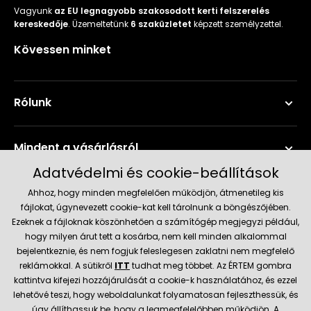
Vagyunk
az EU legnagyobb szakosodott kerti felszerelés
kereskedője
. Üzemeltetünk
6 szaküzletet
képzett személyzettel.
Kövessen minket
Rólunk
Mindent a vásárlásról
Adatvédelmi és cookie-beállítások
Szerviz és támogatás
Ahhoz, hogy minden megfelelően működjön, átmenetileg kis
fájlokat, úgynevezett cookie-kat kell tárolnunk a böngészőjében.
Ezeknek a fájloknak köszönhetően a számítógép megjegyzi például,
Aktuális információk
hogy milyen árut tett a kosárba, nem kell minden alkalommal
bejelentkeznie, és nem fogjuk feleslegesen zaklatni nem megfelelő
reklámokkal. A sütikről
ITT
tudhat meg többet. Az ÉRTEM gombra
kattintva kifejezi hozzájárulását a cookie-k használatához, és ezzel
Szállítás és fizetési módok
lehetővé teszi, hogy weboldalunkat folyamatosan fejleszthessük, és
úgy állíthassuk be, hogy a legmegfelelőbben működjön. A