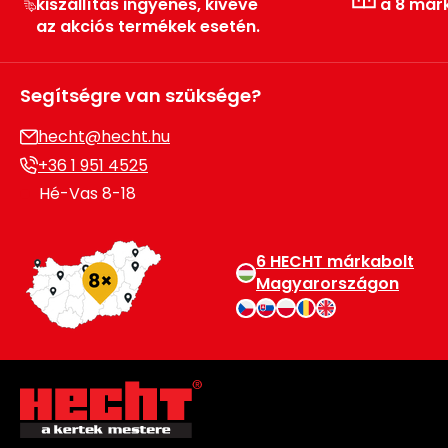
kiszállítás ingyenes, kivéve
a 8 már
az akciós termékek esetén.
Permetező
Üvegház
Segítségre van szüksége?
és
melegház
hecht@hecht.hu
+36 1 951 4525
Komposztáló
Hé-Vas 8-18
Kézi
szerszám,
6 HECHT márkabolt
eszközök
Magyarországon
Kiegészítők