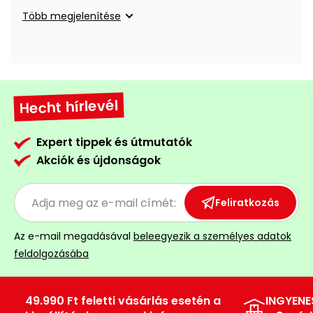
Öntözéstechnika
légkondícionálók
Több megjelenítése
Szivattyú
Magasnyomású
Hecht hírlevél
mosó
Seprőgép
Expert tippek és útmutatók
Akciók és újdonságok
Hómaró
Feliratkozás
Hólapát
és
Az e-mail megadásával
beleegyezik a személyes adatok
kiegészítő
feldolgozásába
Növényápolási
kellékek
49.990 Ft feletti vásárlás esetén a
INGYENE