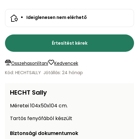
bútorok
program
Kompresszorok
Kiegészítők
Rönkaprító,
Ideiglenesen nem elérhető
Lapvibrátorok,
rönkhasító
szállítóeszközök
Infraszaunák
Ágaprító
Mérőeszközök
Értesítést kérek
Grillek
Mérőműszerek
Összehasonlítani
Kedvencek
Kód: HECHTSALLY
Jótállás: 24 hónap
Lombfúvó-
szívó
Munkaasztalok
HECHT Sally
Szállítókocsi
és
Porszívók
Méretei 104x50x104 cm.
tartozékok
Úttakarító
Tartós fenyőfából készült
Szórókocsi,
gépek
kézi szóró
Biztonsági dokumentumok
Ventillátorok,