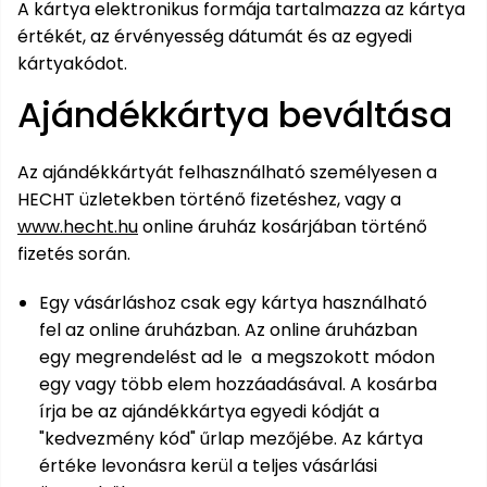
bútorok
program
Kompresszorok
A kártya elektronikus formája tartalmazza az kártya
Kiegészítők
értékét, az érvényesség dátumát és az egyedi
Rönkaprító,
Lapvibrátorok,
kártyakódot.
rönkhasító
szállítóeszközök
Infraszaunák
Ajándékkártya beváltása
Ágaprító
Mérőeszközök
Az ajándékkártyát felhasználható személyesen a
Grillek
HECHT üzletekben történő fizetéshez, vagy a
Mérőműszerek
www.hecht.hu
online áruház kosárjában történő
fizetés során.
Lombfúvó-
szívó
Munkaasztalok
Egy vásárláshoz csak egy kártya használható
Szállítókocsi
fel az online áruházban. Az online áruházban
és
Porszívók
egy megrendelést ad le a megszokott módon
tartozékok
egy vagy több elem hozzáadásával. A kosárba
Úttakarító
írja be az ajándékkártya egyedi kódját a
Szórókocsi,
gépek
"kedvezmény kód" űrlap mezőjébe. Az kártya
kézi szóró
értéke levonásra kerül a teljes vásárlási
Ventillátorok,