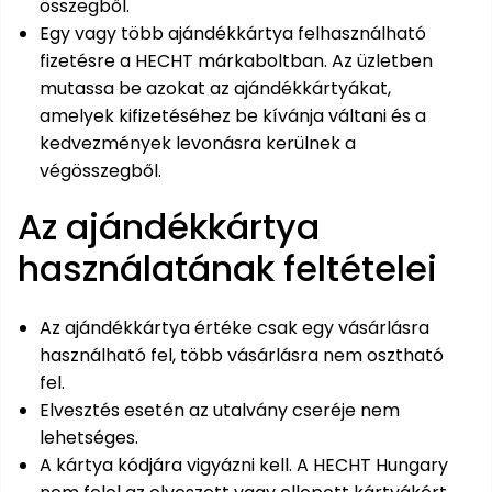
összegből.
Öntözéstechnika
légkondícionálók
Egy vagy több ajándékkártya felhasználható
fizetésre a HECHT márkaboltban. Az üzletben
Szivattyú
mutassa be azokat az ajándékkártyákat,
amelyek kifizetéséhez be kívánja váltani és a
Magasnyomású
kedvezmények levonásra kerülnek a
mosó
végösszegből.
Az ajándékkártya
Seprőgép
használatának feltételei
Hómaró
Az ajándékkártya értéke csak egy vásárlásra
Hólapát
használható fel, több vásárlásra nem osztható
és
fel.
kiegészítő
Elvesztés esetén az utalvány cseréje nem
lehetséges.
Növényápolási
kellékek
A kártya kódjára vigyázni kell. A HECHT Hungary