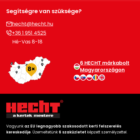
Segítségre van szüksége?
hecht@hecht.hu
+36 1 951 4525
Hé-Vas 8-18
6 HECHT márkabolt
Magyarországon
Vagyunk
az EU legnagyobb szakosodott kerti felszerelés
kereskedője
. Üzemeltetünk
6 szaküzletet
képzett személyzettel.