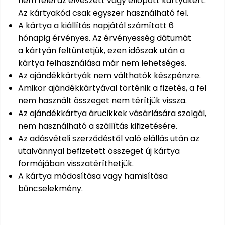
nem felel az elveszett vagy ellopott kártyákért.
Az kártyakód csak egyszer használható fel.
Permetező
A kártya a kiállítás napjától számított 6
hónapig érvényes. Az érvényesség dátumát
Üvegház
a kártyán feltüntetjük, ezen időszak után a
és
melegház
kártya felhasználása már nem lehetséges.
Az ajándékkártyák nem válthatók készpénzre.
Komposztáló
Amikor ajándékkártyával történik a fizetés, a fel
nem használt összeget nem térítjük vissza.
Kézi
Az ajándékkártya árucikkek vásárlására szolgál,
szerszám,
nem használható a szállítás kifizetésére.
eszközök
Az adásvételi szerződéstől való elállás után az
utalvánnyal befizetett összeget új kártya
Kiegészítők
formájában visszatéríthetjük.
A kártya módosítása vagy hamisítása
bűncselekmény.