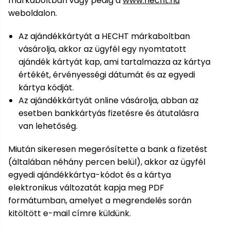
márkaboltban vagy pedig a
www.hecht.hu
Kiegészítők
szegélynyírókhoz
Hóeke
Magvak
Barkácsgépek
Robotporszívók
Kutyaházak
HECHT
HECHT
Kerti
buggy,
rönkhasítók
tartozékok
weboldalon.
Elektromos
Gérvágó
Tartozékok
Háti
Elektromos
Méret
1278
1278
házak
motor
Védőeszközök
Benzinmotoros
Tömlők
Fűrészek
Bukósisakok
Víz
fűrész
szivattyúkhoz
permetezők
hosszabbító
- XL
akku
akku
járművek
Szegélynyíró
Szőtt/nem
Hálók,
Földfúró
alatti
Hócipő
Nyúlketrecek
Az ajándékkártyát a HECHT márkaboltban
program
program
Rollerek,
szőtt
kefék,
gépek
robogók
Lámpák
Háromkerekű
Tömlőkocsik,
vásárolja, akkor az ügyfél egy nyomtatott
hoverboardok
textíliák
porszívók
Gyalugép
Komposztálók
Akkumulátorok
Medencék
fűnyíró
HECHT
tömlőtartók
HECHT
Fűkasza
ajándék kártyát kap, ami tartalmazza az kártya
és
Jégtörő
Betonkeverők
Szőrmeápolás
6260
6260
értékét, érvényességi dátumát és az egyedi
Napernyők
Növényvédelem
Bukósisakok
Vízkezelés
Alternáló
akku
akku
szaunák
Habarcskeverő
Metszőollók
kártya kódját.
fűkasza
program
program
Kapálógép
PROMINENT
Az ajándékkártyát online vásárolja, abban az
Kiegészítők
Napozó
Gyermekjátékok
állateledel
Egyéb
Vízvizsgálók
Tárcsás
Sövényvágó
esetben bankkártyás fizetésre és átutalásra
ágyak
Körfűrész
ACCU
fűnyíró
ollók
van lehetőség.
Kisállat
Program
Fűtőberendezések
Székek,
Tisztítószerek
kellékek
Sarokcsiszoló,
Tartozékok
padok
Miután sikeresen megerősítette a bank a fizetést
polírozó
fűnyírókhoz
Sövényvágó
(általában néhány percen belül), akkor az ügyfél
Hamuporszívók
Ajándékkártya
Vízi
egyedi ajándékkártya-kódot és a kártya
Tartozékok
játékok
Szúrófűrész
elektronikus változatát kapja meg PDF
Fűrészek
Hegesztők
formátumban, amelyet a megrendelés során
Egyéb
Tartozékok
VIP
kitöltött e-mail címre küldünk.
Kerti
bónusz
barkácsgépekhez