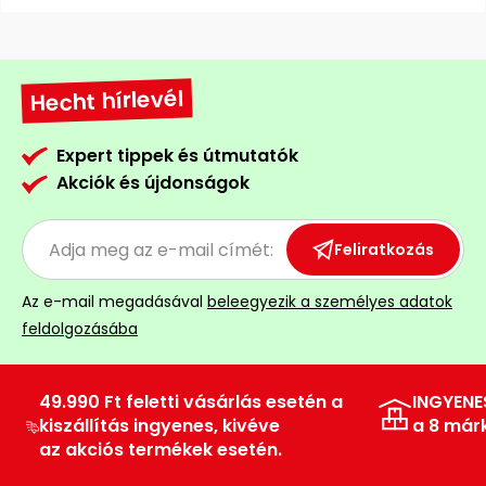
Hecht hírlevél
Expert tippek és útmutatók
Akciók és újdonságok
Feliratkozás
Az e-mail megadásával
beleegyezik a személyes adatok
feldolgozásába
49.990 Ft feletti vásárlás esetén a
INGYENE
kiszállítás ingyenes, kivéve
a 8 már
az akciós termékek esetén.