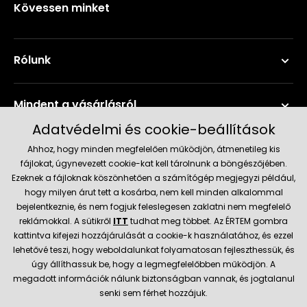
Kövessen minket
Rólunk
Mindent a vásárlásról
Adatvédelmi és cookie-beállítások
Szerviz és támogatás
Ahhoz, hogy minden megfelelően működjön, átmenetileg kis
fájlokat, úgynevezett cookie-kat kell tárolnunk a böngészőjében.
Ezeknek a fájloknak köszönhetően a számítógép megjegyzi például,
Aktuális információk
hogy milyen árut tett a kosárba, nem kell minden alkalommal
bejelentkeznie, és nem fogjuk feleslegesen zaklatni nem megfelelő
reklámokkal. A sütikről
ITT
tudhat meg többet. Az ÉRTEM gombra
kattintva kifejezi hozzájárulását a cookie-k használatához, és ezzel
Szállítás és fizetési módok
lehetővé teszi, hogy weboldalunkat folyamatosan fejleszthessük, és
úgy állíthassuk be, hogy a legmegfelelőbben működjön. A
megadott információk nálunk biztonságban vannak, és jogtalanul
Megbízható kereskedő
senki sem férhet hozzájuk.