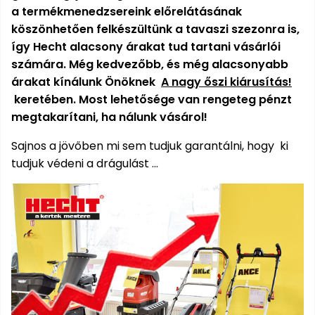
Öntözéstechnika
légkondícionálók
a termékmenedzsereink előrelátásának
köszönhetően felkészültünk a tavaszi szezonra is,
így Hecht alacsony árakat tud tartani vásárlói
Szivattyú
számára. Még kedvezőbb, és még alacsonyabb
árakat kínálunk Önöknek
A nagy őszi kiárusítás!
Magasnyomású
keretében. Most lehetősége van rengeteg pénzt
mosó
megtakarítani, ha nálunk vásárol!
Seprőgép
Sajnos a jövőben mi sem tudjuk garantálni, hogy ki
tudjuk védeni a drágulást ...
Hómaró
Hólapát
és
kiegészítő
Növényápolási
kellékek