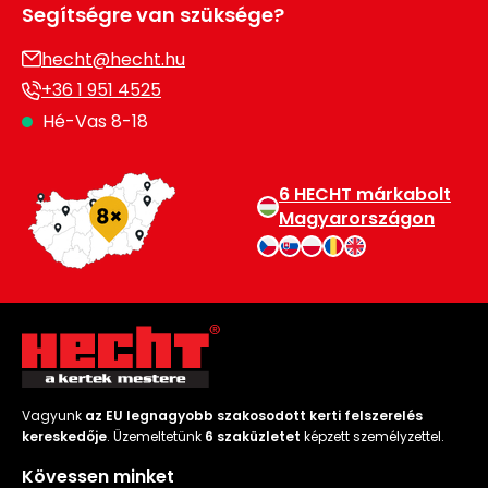
Segítségre van szüksége?
hecht@hecht.hu
+36 1 951 4525
Hé-Vas 8-18
6 HECHT márkabolt
Magyarországon
Vagyunk
az EU legnagyobb szakosodott kerti felszerelés
kereskedője
. Üzemeltetünk
6 szaküzletet
képzett személyzettel.
Kövessen minket