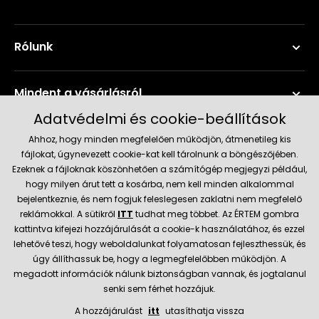
Rólunk
Mindent a vásárlásról
Adatvédelmi és cookie-beállítások
Szerviz és támogatás
Ahhoz, hogy minden megfelelően működjön, átmenetileg kis
fájlokat, úgynevezett cookie-kat kell tárolnunk a böngészőjében.
Ezeknek a fájloknak köszönhetően a számítógép megjegyzi például,
Aktuális információk
hogy milyen árut tett a kosárba, nem kell minden alkalommal
bejelentkeznie, és nem fogjuk feleslegesen zaklatni nem megfelelő
reklámokkal. A sütikről
ITT
tudhat meg többet. Az ÉRTEM gombra
kattintva kifejezi hozzájárulását a cookie-k használatához, és ezzel
Szállítás és fizetési módok
lehetővé teszi, hogy weboldalunkat folyamatosan fejleszthessük, és
úgy állíthassuk be, hogy a legmegfelelőbben működjön. A
Megbízható kereskedő
megadott információk nálunk biztonságban vannak, és jogtalanul
senki sem férhet hozzájuk.
A hozzájárulást
itt
utasíthatja vissza