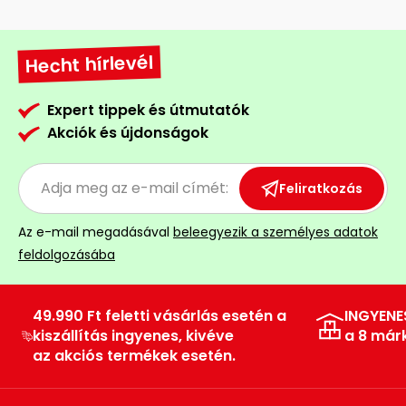
Hecht hírlevél
Expert tippek és útmutatók
Akciók és újdonságok
Feliratkozás
Az e-mail megadásával
beleegyezik a személyes adatok
feldolgozásába
49.990 Ft feletti vásárlás esetén a
INGYENE
kiszállítás ingyenes, kivéve
a 8 már
az akciós termékek esetén.