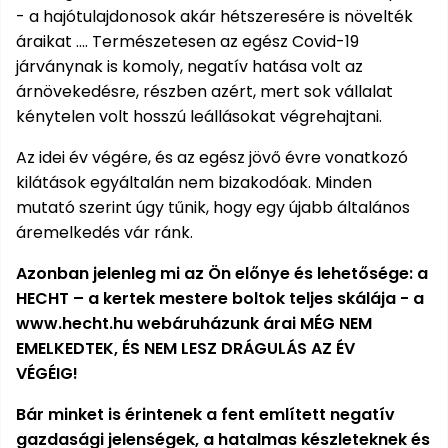
bútorok
program
Kompresszorok
- a hajótulajdonosok akár hétszeresére is növelték
Kiegészítők
áraikat .... Természetesen az egész Covid-19
Rönkaprító,
Lapvibrátorok,
rönkhasító
járványnak is komoly, negatív hatása volt az
szállítóeszközök
Infraszaunák
árnövekedésre, részben azért, mert sok vállalat
kénytelen volt hosszú leállásokat végrehajtani.
Ágaprító
Mérőeszközök
Az idei év végére, és az egész jövő évre vonatkozó
kilátások egyáltalán nem bizakodóak. Minden
Grillek
Mérőműszerek
mutató szerint úgy tűnik, hogy egy újabb általános
áremelkedés vár ránk.
Lombfúvó-
szívó
Munkaasztalok
Azonban jelenleg mi az Ön előnye és lehetősége: a
Szállítókocsi
HECHT – a kertek mestere boltok teljes skálája - a
és
www.hecht.hu webáruházunk árai MÉG NEM
Porszívók
tartozékok
EMELKEDTEK, ÉS NEM LESZ DRÁGULÁS AZ ÉV
VÉGÉIG!
Úttakarító
Szórókocsi,
gépek
kézi szóró
Bár minket is érintenek a fent említett negatív
gazdasági jelenségek, a hatalmas készleteknek és
Ventillátorok,