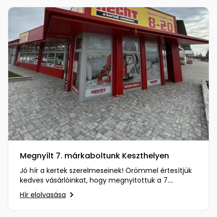
Megnyílt 7. márkaboltunk Keszthelyen
Jó hír a kertek szerelmeseinek! Örömmel értesítjük
kedves vásárlóinkat, hogy megnyitottuk a 7.
márkaboltunkat…
Hír elolvasása