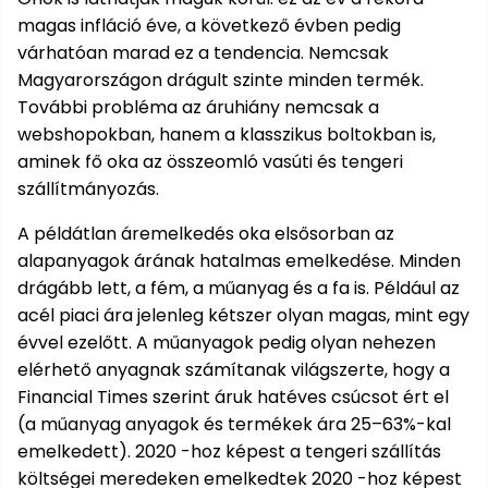
Kiegészítők
szegélynyírókhoz
Hóeke
Magvak
Barkácsgépek
Robotporszívók
Kutyaházak
HECHT
HECHT
Kerti
buggy,
rönkhasítók
tartozékok
magas infláció éve, a következő évben pedig
Elektromos
Gérvágó
Tartozékok
Háti
Elektromos
Méret
1278
1278
házak
motor
Védőeszközök
Benzinmotoros
Tömlők
Fűrészek
Bukósisakok
Víz
fűrész
szivattyúkhoz
permetezők
hosszabbító
- XL
várhatóan marad ez a tendencia. Nemcsak
akku
akku
járművek
Szegélynyíró
Szőtt/nem
Hálók,
Földfúró
alatti
Hócipő
Nyúlketrecek
Magyarországon drágult szinte minden termék.
program
program
Rollerek,
szőtt
kefék,
gépek
robogók
Lámpák
Háromkerekű
Tömlőkocsik,
hoverboardok
További probléma az áruhiány nemcsak a
textíliák
porszívók
Gyalugép
Komposztálók
Akkumulátorok
Medencék
fűnyíró
HECHT
tömlőtartók
HECHT
Fűkasza
webshopokban, hanem a klasszikus boltokban is,
és
Jégtörő
Betonkeverők
Szőrmeápolás
6260
6260
aminek fő oka az összeomló vasúti és tengeri
Napernyők
Növényvédelem
Bukósisakok
Vízkezelés
Alternáló
akku
akku
szaunák
Habarcskeverő
Metszőollók
szállítmányozás.
fűkasza
program
program
Kapálógép
PROMINENT
Kiegészítők
Napozó
Gyermekjátékok
állateledel
A példátlan áremelkedés oka elsősorban az
Egyéb
Vízvizsgálók
Tárcsás
Sövényvágó
ágyak
Körfűrész
ACCU
alapanyagok árának hatalmas emelkedése. Minden
fűnyíró
ollók
Kisállat
Program
Fűtőberendezések
drágább lett, a fém, a műanyag és a fa is. Például az
Székek,
Tisztítószerek
kellékek
Sarokcsiszoló,
Tartozékok
acél piaci ára jelenleg kétszer olyan magas, mint egy
padok
polírozó
fűnyírókhoz
Sövényvágó
évvel ezelőtt. A műanyagok pedig olyan nehezen
Hamuporszívók
Ajándékkártya
Vízi
elérhető anyagnak számítanak világszerte, hogy a
Tartozékok
játékok
Szúrófűrész
Financial Times szerint áruk hatéves csúcsot ért el
Fűrészek
Hegesztők
(a műanyag anyagok és termékek ára 25–63%-kal
Egyéb
Tartozékok
VIP
emelkedett). 2020 -hoz képest a tengeri szállítás
Kerti
bónusz
barkácsgépekhez
költségei meredeken emelkedtek 2020 -hoz képest