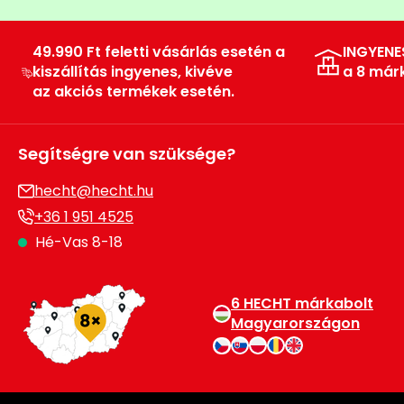
49.990 Ft feletti vásárlás esetén a
INGYENE
kiszállítás ingyenes, kivéve
a 8 már
az akciós termékek esetén.
Segítségre van szüksége?
hecht@hecht.hu
+36 1 951 4525
Hé-Vas 8-18
6 HECHT márkabolt
Magyarországon