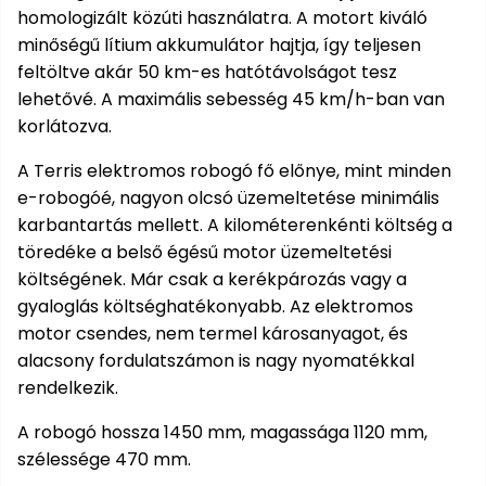
homologizált közúti használatra. A motort kiváló
Permetező
minőségű lítium akkumulátor hajtja, így teljesen
feltöltve akár 50 km-es hatótávolságot tesz
Üvegház
lehetővé. A maximális sebesség 45 km/h-ban van
és
korlátozva.
melegház
A Terris elektromos robogó fő előnye, mint minden
Komposztáló
e-robogóé, nagyon olcsó üzemeltetése minimális
karbantartás mellett. A kilométerenkénti költség a
Kézi
töredéke a belső égésű motor üzemeltetési
szerszám,
költségének. Már csak a kerékpározás vagy a
eszközök
gyaloglás költséghatékonyabb. Az elektromos
motor csendes, nem termel károsanyagot, és
Kiegészítők
alacsony fordulatszámon is nagy nyomatékkal
rendelkezik.
A robogó hossza 1450 mm, magassága 1120 mm,
szélessége 470 mm.