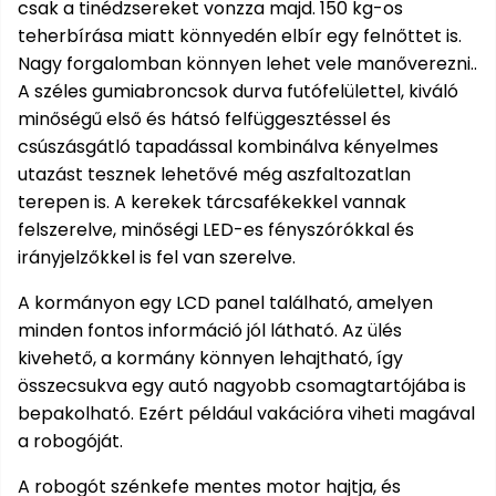
csak a tinédzsereket vonzza majd. 150 kg-os
Öntözéstechnika
légkondícionálók
teherbírása miatt könnyedén elbír egy felnőttet is.
Nagy forgalomban könnyen lehet vele manőverezni..
Szivattyú
A széles gumiabroncsok durva futófelülettel, kiváló
minőségű első és hátsó felfüggesztéssel és
Magasnyomású
csúszásgátló tapadással kombinálva kényelmes
mosó
utazást tesznek lehetővé még aszfaltozatlan
terepen is. A kerekek tárcsafékekkel vannak
Seprőgép
felszerelve, minőségi LED-es fényszórókkal és
irányjelzőkkel is fel van szerelve.
Hómaró
A kormányon egy LCD panel található, amelyen
minden fontos információ jól látható. Az ülés
Hólapát
kivehető, a kormány könnyen lehajtható, így
és
összecsukva egy autó nagyobb csomagtartójába is
kiegészítő
bepakolható. Ezért például vakációra viheti magával
a robogóját.
Növényápolási
kellékek
A robogót szénkefe mentes motor hajtja, és