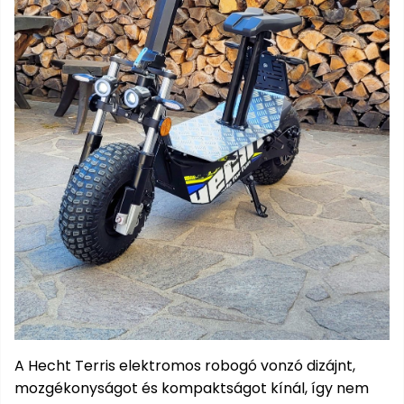
bútorok
program
Kompresszorok
Kiegészítők
Rönkaprító,
Lapvibrátorok,
rönkhasító
szállítóeszközök
Infraszaunák
Ágaprító
Mérőeszközök
Grillek
Mérőműszerek
Lombfúvó-
szívó
Munkaasztalok
Szállítókocsi
és
Porszívók
tartozékok
Úttakarító
Szórókocsi,
gépek
kézi szóró
A Hecht Terris elektromos robogó vonzó dizájnt,
mozgékonyságot és kompaktságot kínál, így nem
Ventillátorok,