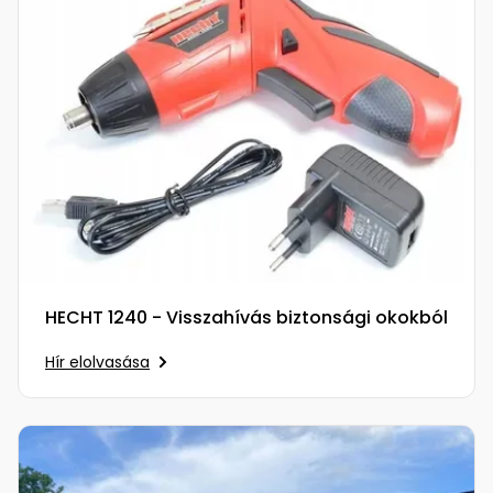
Öntözéstechnika
légkondícionálók
Szivattyú
Magasnyomású
mosó
Seprőgép
Hómaró
HECHT 1240 - Visszahívás biztonsági okokból
Hólapát
Hír elolvasása
és
kiegészítő
Növényápolási
kellékek