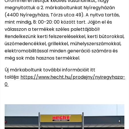
Örömmel értesítjük kedves vásárlóinkat, hogy
Kiegészítők
szegélynyírókhoz
Hóeke
Magvak
Barkácsgépek
Robotporszívók
Kutyaházak
HECHT
HECHT
Kerti
buggy,
rönkhasítók
tartozékok
Elektromos
Gérvágó
Tartozékok
Háti
Elektromos
Méret
megnyitottuk a 2. márkaboltunkat Nyíregyházán
1278
1278
házak
motor
Védőeszközök
Benzinmotoros
Tömlők
Fűrészek
Bukósisakok
Víz
fűrész
szivattyúkhoz
permetezők
hosszabbító
- XL
(4400 Nyíregyháza, Törzs utca 49). A nyitva tartás,
akku
akku
járművek
Szegélynyíró
Szőtt/nem
Hálók,
Földfúró
alatti
Hócipő
Nyúlketrecek
program
program
Rollerek,
mint mindig, 8: 00-20: 00 között tart. Jöjjön el és
szőtt
kefék,
gépek
robogók
Lámpák
Háromkerekű
Tömlőkocsik,
hoverboardok
textíliák
porszívók
Gyalugép
Komposztálók
Akkumulátorok
válasszon a termékek széles palettájából!
Medencék
fűnyíró
HECHT
tömlőtartók
HECHT
Fűkasza
Rendelkezünk kerti felszerelésekkel, kerti bútorokkal,
és
Jégtörő
Betonkeverők
Szőrmeápolás
6260
6260
Napernyők
Növényvédelem
Bukósisakok
Vízkezelés
úszómedencékkel, grillekkel, műhelyszerszámokkal,
Alternáló
akku
akku
szaunák
Habarcskeverő
Metszőollók
fűkasza
elektromobilitással minden generáció számára és
program
program
Kapálógép
PROMINENT
Kiegészítők
még sok más hasznos termékkel.
Napozó
Gyermekjátékok
állateledel
Egyéb
Vízvizsgálók
Tárcsás
Sövényvágó
ágyak
Körfűrész
ACCU
fűnyíró
ollók
Új márkaboltunk további információit itt
Kisállat
Program
Fűtőberendezések
találja:
https://www.hecht.hu/prodejny/nyiregyhaza-
Székek,
Tisztítószerek
kellékek
Sarokcsiszoló,
Tartozékok
padok
0
polírozó
fűnyírókhoz
Sövényvágó
Hamuporszívók
Ajándékkártya
Vízi
Tartozékok
játékok
Szúrófűrész
Fűrészek
Hegesztők
Egyéb
Tartozékok
VIP
Kerti
bónusz
barkácsgépekhez