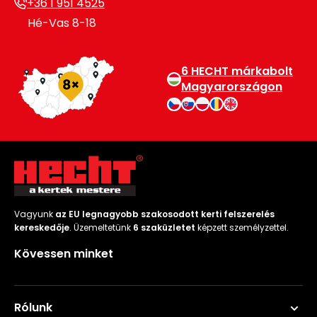
+36 1 951 4525
Hé-Vas 8-18
6 HECHT márkabolt
Magyarországon
Vagyunk
az EU legnagyobb szakosodott kerti felszerelés
kereskedője
. Üzemeltetünk
6 szaküzletet
képzett személyzettel.
Kövessen minket
Rólunk