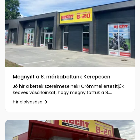
Permetező
Üvegház
és
melegház
Komposztáló
Kézi
Megnyílt a 8. márkaboltunk Kerepesen
szerszám,
eszközök
Jó hír a kertek szerelmeseinek! Örömmel értesítjük
kedves vásárlóinkat, hogy megnyitottuk a 8.
márkaboltunkat Kerepesen…
Kiegészítők
Hír elolvasása