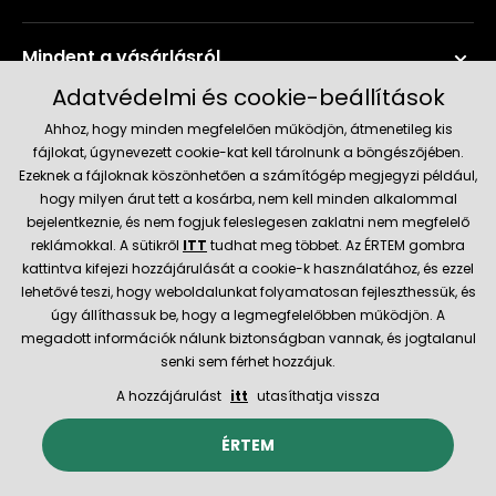
Mindent a vásárlásról
Adatvédelmi és cookie-beállítások
Szerviz és támogatás
Ahhoz, hogy minden megfelelően működjön, átmenetileg kis
fájlokat, úgynevezett cookie-kat kell tárolnunk a böngészőjében.
Ezeknek a fájloknak köszönhetően a számítógép megjegyzi például,
Aktuális információk
hogy milyen árut tett a kosárba, nem kell minden alkalommal
bejelentkeznie, és nem fogjuk feleslegesen zaklatni nem megfelelő
reklámokkal. A sütikről
ITT
tudhat meg többet. Az ÉRTEM gombra
kattintva kifejezi hozzájárulását a cookie-k használatához, és ezzel
Szállítás és fizetési módok
lehetővé teszi, hogy weboldalunkat folyamatosan fejleszthessük, és
úgy állíthassuk be, hogy a legmegfelelőbben működjön. A
megadott információk nálunk biztonságban vannak, és jogtalanul
Megbízható kereskedő
senki sem férhet hozzájuk.
A hozzájárulást
itt
utasíthatja vissza
© 2026 Hecht.cz
Általános szerződési feltételek
ÉRTEM
Az e-boltot létrehozta és technikailag biztosítja
SIMPLIA.cz