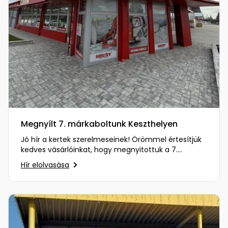
Megnyílt 7. márkaboltunk Keszthelyen
Jó hír a kertek szerelmeseinek! Örömmel értesítjük
kedves vásárlóinkat, hogy megnyitottuk a 7.
márkaboltunkat…
Hír elolvasása