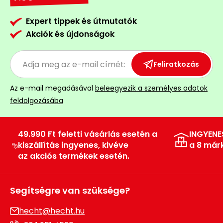
Expert tippek és útmutatók
Akciók és újdonságok
Feliratkozás
Az e-mail megadásával
beleegyezik a személyes adatok
feldolgozásába
49.990 Ft feletti vásárlás esetén a
INGYENE
kiszállítás ingyenes, kivéve
a 8 már
az akciós termékek esetén.
Segítségre van szüksége?
hecht@hecht.hu