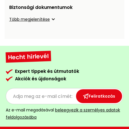
Öntözéstechnika
légkondícionálók
Biztonsági dokumentumok
Több megjelenítése
Szivattyú
Magasnyomású
mosó
Hecht hírlevél
Seprőgép
Expert tippek és útmutatók
Hómaró
Akciók és újdonságok
Hólapát
Feliratkozás
és
kiegészítő
Az e-mail megadásával
beleegyezik a személyes adatok
Növényápolási
feldolgozásába
kellékek