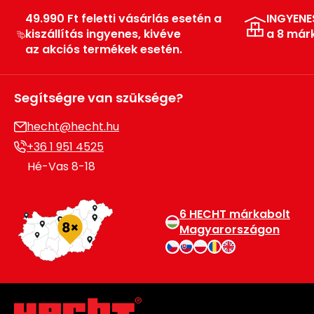
49.990 Ft feletti vásárlás esetén a
INGYENE
Permetező
kiszállítás ingyenes, kivéve
a 8 már
az akciós termékek esetén.
Üvegház
és
melegház
Segítségre van szüksége?
Komposztáló
hecht@hecht.hu
+36 1 951 4525
Kézi
Hé-Vas 8-18
szerszám,
eszközök
6 HECHT márkabolt
Kiegészítők
Magyarországon