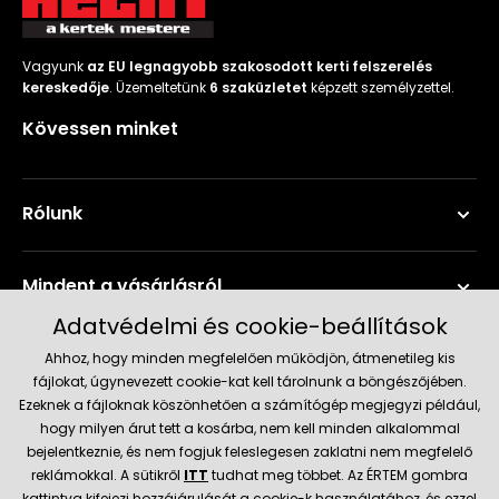
Vagyunk
az EU legnagyobb szakosodott kerti felszerelés
kereskedője
. Üzemeltetünk
6 szaküzletet
képzett személyzettel.
Kövessen minket
Rólunk
Mindent a vásárlásról
Adatvédelmi és cookie-beállítások
Szerviz és támogatás
Ahhoz, hogy minden megfelelően működjön, átmenetileg kis
fájlokat, úgynevezett cookie-kat kell tárolnunk a böngészőjében.
Ezeknek a fájloknak köszönhetően a számítógép megjegyzi például,
Aktuális információk
hogy milyen árut tett a kosárba, nem kell minden alkalommal
bejelentkeznie, és nem fogjuk feleslegesen zaklatni nem megfelelő
reklámokkal. A sütikről
ITT
tudhat meg többet. Az ÉRTEM gombra
kattintva kifejezi hozzájárulását a cookie-k használatához, és ezzel