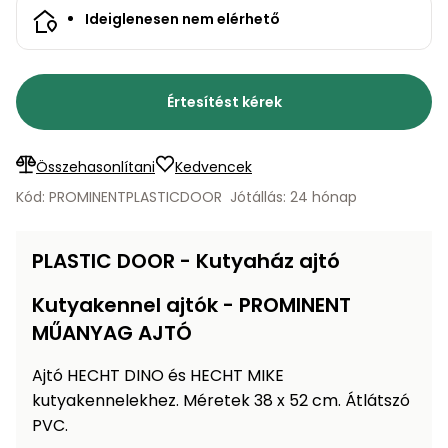
bútorok
program
Kompresszorok
Ideiglenesen nem elérhető
Kiegészítők
Rönkaprító,
Lapvibrátorok,
rönkhasító
szállítóeszközök
Infraszaunák
Értesítést kérek
Ágaprító
Mérőeszközök
Összehasonlítani
Kedvencek
Grillek
Mérőműszerek
Kód: PROMINENTPLASTICDOOR
Jótállás: 24 hónap
Lombfúvó-
szívó
PLASTIC DOOR - Kutyaház ajtó
Munkaasztalok
Szállítókocsi
Kutyakennel ajtók - PROMINENT
és
Porszívók
MŰANYAG AJTÓ
tartozékok
Ajtó HECHT DINO és HECHT MIKE
Úttakarító
Szórókocsi,
gépek
kutyakennelekhez. Méretek 38 x 52 cm. Átlátszó
kézi szóró
PVC.
Ventillátorok,