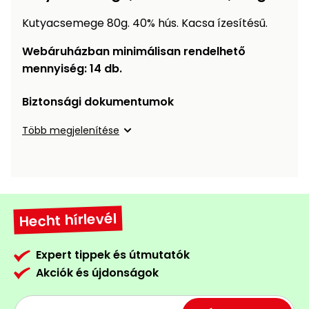
Öntözéstechnika
légkondícionálók
Kutyacsemege 80g. 40% hús. Kacsa ízesítésű.
Szivattyú
Webáruházban minimálisan rendelhető
mennyiség: 14 db.
Magasnyomású
Biztonsági dokumentumok
mosó
Több megjelenítése
Seprőgép
Hómaró
Hecht hírlevél
Hólapát
és
kiegészítő
Expert tippek és útmutatók
Akciók és újdonságok
Növényápolási
kellékek