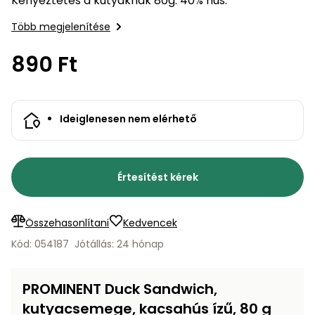
Kényeztetés a kutyáknak 80g. 40% hús.
bútorok
program
Kompresszorok
Kiegészítők
Több megjelenítése
Rönkaprító,
Lapvibrátorok,
rönkhasító
szállítóeszközök
890 Ft
Infraszaunák
Ágaprító
Mérőeszközök
Ideiglenesen nem elérhető
Grillek
Mérőműszerek
Lombfúvó-
Értesítést kérek
szívó
Munkaasztalok
Szállítókocsi
Összehasonlítani
Kedvencek
és
Porszívók
tartozékok
Kód: 054187
Jótállás: 24 hónap
Úttakarító
Szórókocsi,
gépek
kézi szóró
PROMINENT Duck Sandwich,
kutyacsemege, kacsahús ízű, 80 g
Ventillátorok,