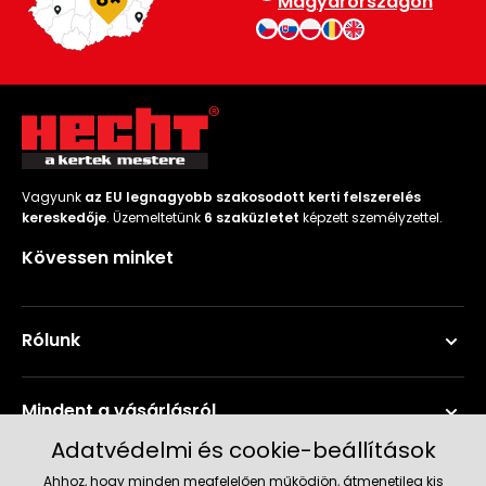
Magyarországon
Vagyunk
az EU legnagyobb szakosodott kerti felszerelés
kereskedője
. Üzemeltetünk
6 szaküzletet
képzett személyzettel.
Kövessen minket
Rólunk
Mindent a vásárlásról
Adatvédelmi és cookie-beállítások
Szerviz és támogatás
Ahhoz, hogy minden megfelelően működjön, átmenetileg kis