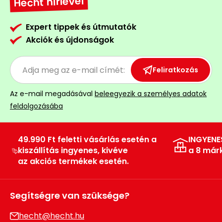
Hecht hírlevél
Permetező
Expert tippek és útmutatók
Üvegház
Akciók és újdonságok
és
melegház
Feliratkozás
Komposztáló
Az e-mail megadásával
beleegyezik a személyes adatok
feldolgozásába
Kézi
szerszám,
eszközök
49.990 Ft feletti vásárlás esetén a
INGYENE
kiszállítás ingyenes, kivéve
a 8 már
Kiegészítők
az akciós termékek esetén.
Segítségre van szüksége?
hecht@hecht.hu