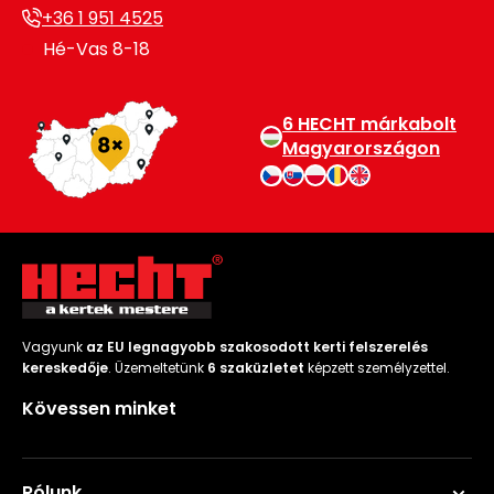
+36 1 951 4525
Hé-Vas 8-18
6 HECHT márkabolt
Magyarországon
Vagyunk
az EU legnagyobb szakosodott kerti felszerelés
kereskedője
. Üzemeltetünk
6 szaküzletet
képzett személyzettel.
Kövessen minket
Rólunk