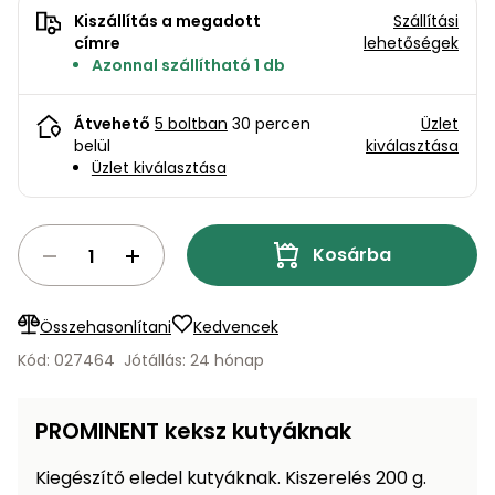
bútorok
program
Kompresszorok
Kiszállítás a megadott
Szállítási
Kiegészítők
címre
lehetőségek
Rönkaprító,
Lapvibrátorok,
Azonnal szállítható 1 db
rönkhasító
szállítóeszközök
Infraszaunák
Átvehető
5 boltban
30 percen
Üzlet
Ágaprító
Mérőeszközök
belül
kiválasztása
Üzlet kiválasztása
Grillek
Mérőműszerek
Kosárba
Lombfúvó-
szívó
Munkaasztalok
Összehasonlítani
Kedvencek
Szállítókocsi
és
Porszívók
Kód: 027464
Jótállás: 24 hónap
tartozékok
Úttakarító
Szórókocsi,
PROMINENT keksz kutyáknak
gépek
kézi szóró
Kiegészítő eledel kutyáknak. Kiszerelés 200 g.
Ventillátorok,