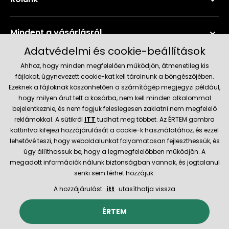
Mindent a vásárlásról
Adatvédelmi és cookie-beállítások
Szerviz és támogatás
Ahhoz, hogy minden megfelelően működjön, átmenetileg kis
fájlokat, úgynevezett cookie-kat kell tárolnunk a böngészőjében.
Ezeknek a fájloknak köszönhetően a számítógép megjegyzi például,
Aktuális információk
hogy milyen árut tett a kosárba, nem kell minden alkalommal
bejelentkeznie, és nem fogjuk feleslegesen zaklatni nem megfelelő
reklámokkal. A sütikről
ITT
tudhat meg többet. Az ÉRTEM gombra
kattintva kifejezi hozzájárulását a cookie-k használatához, és ezzel
Szállítás és fizetési módok
lehetővé teszi, hogy weboldalunkat folyamatosan fejleszthessük, és
úgy állíthassuk be, hogy a legmegfelelőbben működjön. A
megadott információk nálunk biztonságban vannak, és jogtalanul
Megbízható kereskedő
senki sem férhet hozzájuk.
A hozzájárulást
itt
utasíthatja vissza
© 2026 Hecht.cz
Általános szerződési feltételek
ÉRTEM
Az e-boltot létrehozta és technikailag biztosítja
SIMPLIA.cz