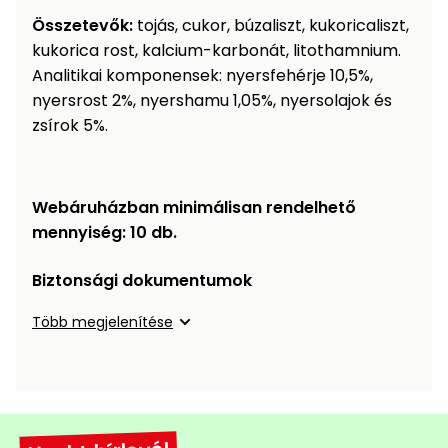
Öntözéstechnika
légkondícionálók
Összetevők:
tojás, cukor, búzaliszt, kukoricaliszt,
kukorica rost, kalcium-karbonát, litothamnium.
Szivattyú
Analitikai komponensek: nyersfehérje 10,5%,
nyersrost 2%, nyershamu 1,05%, nyersolajok és
zsírok 5%.
Magasnyomású
mosó
Seprőgép
Webáruházban minimálisan rendelhető
mennyiség: 10 db.
Hómaró
Biztonsági dokumentumok
Hólapát
Több megjelenítése
és
kiegészítő
Növényápolási
kellékek