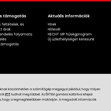
és támogatás
Aktuális információk
 feltételek, és
Hírek
t árak
Hírlevél
rendelés folyamata
HECHT VIP hűségprogram
elés
Új üzlethelyiséget keresünk
s támogatás
jloknak köszönhetően a számítógép megjegyzi például, hogy milyen
kről
ITT
tudhat meg többet. Az ÉRTEM gombra kattintva kifejezi
ató kereskedő
k be, hogy a legmegfelelőbben működjön. A megadott információk