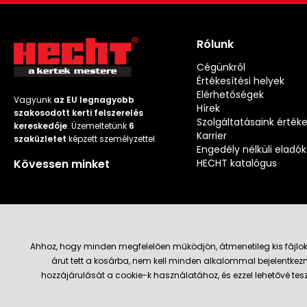
Rólunk
Cégünkről
Értékesítési helyek
Elérhetőségek
Vagyunk
az EU legnagyobb
Hírek
szakosodott kerti felszerelés
Szolgáltatásaink érték
kereskedője
. Üzemeltetünk
6
Karrier
szaküzletet
képzett személyzettel.
Engedély nélküli eladók
Kövessen minket
HECHT katalógus
Ahhoz, hogy minden megfelelően működjön, átmenetileg kis fájlok
árut tett a kosárba, nem kell minden alkalommal bejelentkezn
Szállítás és fizetési módok
hozzájárulását a cookie-k használatához, és ezzel lehetővé te