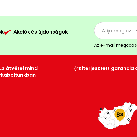
ók
Akciók és újdonságok
Az e-mail megadás
ES átvétel mind
Kiterjesztett garancia 
rkaboltunkban