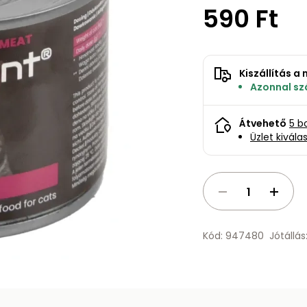
590 Ft
Kiszállítás 
Azonnal szá
Átvehető
5 b
Üzlet kivála
Kód: 947480
Jótállá