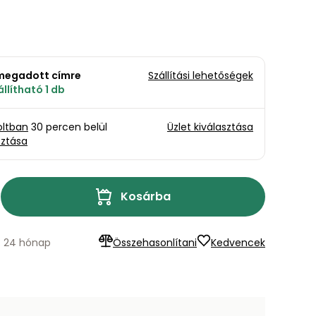
a megadott címre
Szállítási lehetőségek
llítható 1 db
oltban
30 percen belül
Üzlet kiválasztása
sztása
Kosárba
s: 24 hónap
Összehasonlítani
Kedvencek