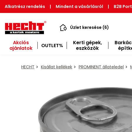
Alkatrész rendelés
|
Mindent a vásárlásról
|
B2B Port
Üzlet keresése (6)
Akciós
Kerti gépek,
Barkác
OUTLET%
ajánlatok
eszközök
építk
HECHT
Kisállat kellékek
PROMINENT állateledel