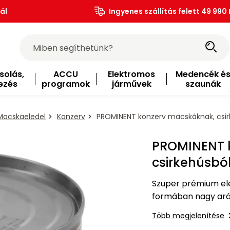
ál
Ingyenes szállítás felett 49 990 
solás,
ACCU
Elektromos
Medencék é
ezés
programok
járművek
szaunák
Macskaeledel
Konzerv
PROMINENT konzerv macskáknak, csirk
PROMINENT 
csirkehúsból
Szuper prémium el
formában nagy ará
aminosavakat. Nem
Több megjelenítése
tartósítószer adal