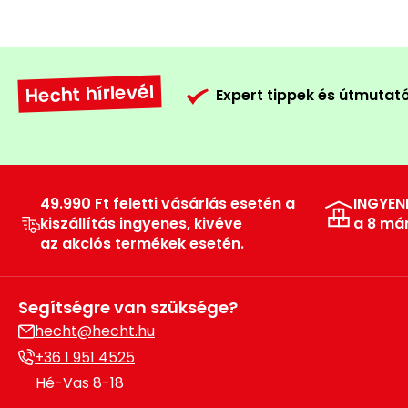
Hecht hírlevél
Expert tippek és útmutat
49.990 Ft feletti vásárlás esetén a
INGYEN
kiszállítás ingyenes, kivéve
a 8 má
az akciós termékek esetén.
Segítségre van szüksége?
hecht@hecht.hu
+36 1 951 4525
Hé-Vas 8-18