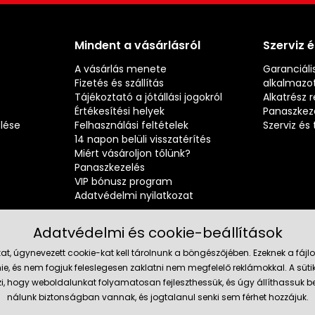
Mindent a vásárlásról
Szerviz 
A vásárlás menete
Garanciális
Fizetés és szállítás
alkalmazot
Tájékoztató a jótállási jogokról
Alkatrész 
Értékesítési helyek
Panaszkez
elése
Felhasználási feltételek
Szerviz é
14 napon belüli visszatérítés
Miért vásároljon tőlünk?
Panaszkezelés
VIP bónusz program
Adatvédelmi nyilatkozat
Adatvédelmi és cookie-beállítások
at, úgynevezett cookie-kat kell tárolnunk a böngészőjében. Ezeknek a fá
ie, és nem fogjuk feleslegesen zaklatni nem megfelelő reklámokkal. A süti
Megbízh
szi, hogy weboldalunkat folyamatosan fejleszthessük, és úgy állíthassu
nálunk biztonságban vannak, és jogtalanul senki sem férhet hozzájuk.