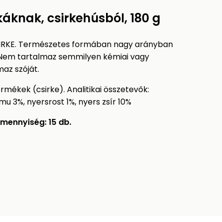
knak, csirkehúsból, 180 g
IRKE. Természetes formában nagy arányban
 Nem tartalmaz semmilyen kémiai vagy
az szóját.
rmékek (csirke). Analitikai összetevők:
u 3%, nyersrost 1%, nyers zsír 10%
mennyiség: 15 db.