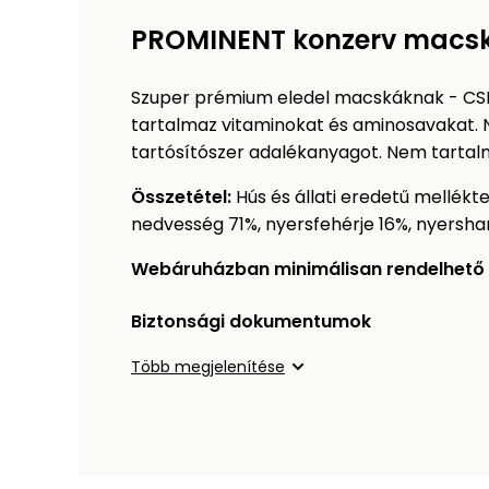
PROMINENT konzerv macská
Szuper prémium eledel macskáknak - CS
tartalmaz vitaminokat és aminosavakat.
tartósítószer adalékanyagot. Nem tartalm
Összetétel:
Hús és állati eredetű mellékte
nedvesség 71%, nyersfehérje 16%, nyersham
Webáruházban minimálisan rendelhető 
Biztonsági dokumentumok
Több megjelenítése