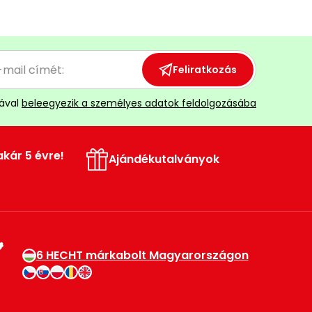
Feliratkozás
ával
beleegyezik a személyes adatok feldolgozásába
akár 5 évre!
Ajándékutalványok
6 HECHT márkabolt Magyarországon