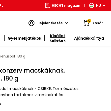
Ft
HECHT magazin
|
HU
0
Bejelentkezés
Kosár
s
Kisállat
Gyermekjátékok
Ajándékkártya
kellékek
ehúsból, 180 g
konzerv macskáknak,
, 180 g
edel macskáknak - CSIRKE. Természetes
nyban tartalmaz vitaminokat és
 tartalmaz semmilyen kémiai vagy
ékanyagot.